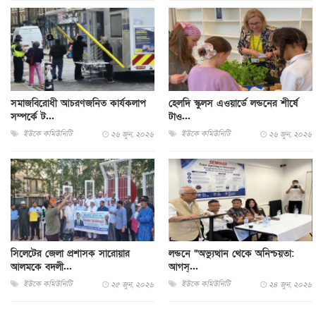
সমাজবিরোধী আচরণজনিত কার্যকলাপ
হেলদি স্কুলস এওয়ার্ডে লন্ডনের শীর্ষে
সম্পর্কে ট...
টাও...
ইউকে কমিউনিটি
ইউকে কমিউনিটি
২৬ জুন, ২০২৬
২৬ জুন, ২০২৬
সিলেটের জেলা প্রশাসক সারোয়ার
লন্ডনে “অভ্যুত্থান থেকে অনিশ্চয়তা:
আলমকে বদলী...
আগস্...
ইউকে কমিউনিটি
ইউকে কমিউনিটি
২৫ জুন, ২০২৬
২৪ জুন, ২০২৬