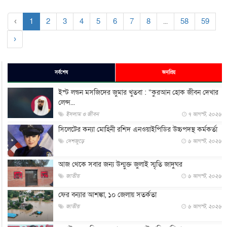
‹
1
2
3
4
5
6
7
8
...
58
59
›
সর্বশেষ
জনপ্রিয়
ইস্ট লন্ডন মসজিদের জুমার খুতবা : “কুরআন হোক জীবন দেখার
লেন্স...
ইসলাম ও জীবন
৭ আগস্ট, ২০২৬
সিলেটের কন্যা মোহিনী রশিদ এনওয়াইপিডির উচ্চপদস্থ কর্মকর্তা
দেশজুড়ে
৬ আগস্ট, ২০২৬
আজ থেকে সবার জন্য উন্মুক্ত জুলাই স্মৃতি জাদুঘর
জাতীয়
৬ আগস্ট, ২০২৬
ফের বন্যার আশঙ্কা, ১০ জেলায় সতর্কতা
জাতীয়
৬ আগস্ট, ২০২৬