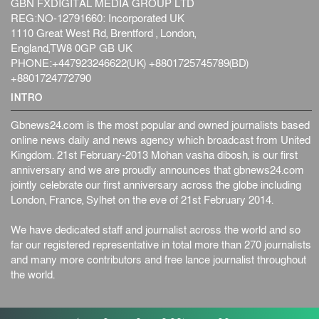
GBN FXDIGITAL MEDIA GROUP LTD
হব...
REG:NO-12791660: Incorporated UK
আন্তর্জাতিক
৫ আগস্ট, ২০২৬
1110 Great West Rd, Brentford , London,
কেনিয়ায় ১৫ হাতির রহস্যজনক মৃত্যু, সন্দেহের মুখে কীটনাশকের
England,TW8 0GP GB UK
ব্...
PHONE:+447923246622(UK) +8801725745789(BD)
আন্তর্জাতিক
৫ আগস্ট, ২০২৬
+8801724772790
INTRO
Gbnews24.com is the most popular and owned journalists based
online news daily and news agency which broadcast from United
Kingdom. 21st February-2013 Mohan vasha dibosh, is our first
anniversary and we are proudly announces that gbnews24.com
jointly celebrate our first anniversary across the globe including
London, France, Sylhet on the eve of 21st February 2014.
We have dedicated staff and journalist across the world and so
far our registered representative in total more than 270 journalists
and many more contributors and free lance journalist throughout
the world.