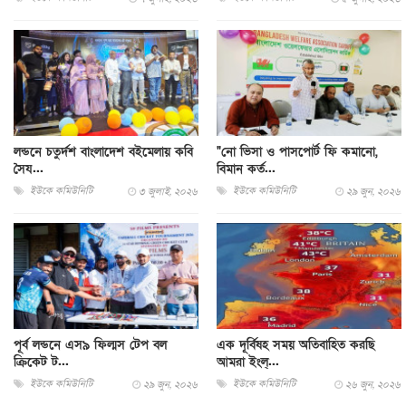
লন্ডনে চতুর্দশ বাংলাদেশ বইমেলায় কবি
"নো ভিসা ও পাসপোর্ট ফি কমানো,
সৈয...
বিমান কর্ত...
ইউকে কমিউনিটি
ইউকে কমিউনিটি
৩ জুলাই, ২০২৬
২৯ জুন, ২০২৬
পূর্ব লন্ডনে এস৯ ফিল্মস টেপ বল
এক দূর্বিষহ সময় অতিবাহিত করছি
ক্রিকেট ট...
আমরা ইংল‍্...
ইউকে কমিউনিটি
ইউকে কমিউনিটি
২৯ জুন, ২০২৬
২৬ জুন, ২০২৬