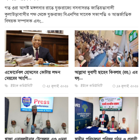
গত ৩রা আগষ্ট মঙ্গলবার রাতে যুক্তরাজ্যে বসবাসরত জাতিয়তাবাদী
কুলাউড়াবাসীর পক্ষ থেকে যুক্তরাজ‍্য বিএনপির সাবেক সভাপতি ও আন্তর্জাতিক
বিষয়ক সম্পাদক এবং...
এফোর্ডেবল হোমসের কোটায় লন্ডন
আল্লামা দুবাগী ছাহেব কিবলাহ (রহ.) এর
মেয়রের আংশি...
ষষ্...
ইউকে কমিউনিটি
ইউকে কমিউনিটি
২১ জুলাই, ২০২৬
১৯ জুলাই, ২০২৬
খাজা এয়ারলাইনার ট্রেভেলস এণ্ড ওমরা
স্বাধীন পরিচালনা পরিষদ গঠন ও প্রবাসী