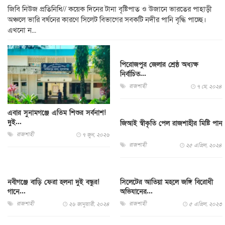
জিবি নিউজ প্রতিনিধি// কয়েক দিনের টানা বৃষ্টিপাত ও উজানে ভারতের পাহাড়ী
অঞ্চলে ভারি বর্ষনের কারণে সিলেট বিভাগের সবকটি নদীর পানি বৃদ্ধি পাচ্ছে।
এখনো ন...
পিরোজপুর জেলার শ্রেষ্ঠ অধ্যক্ষ
নির্বাচিত...
রাজশাহী
৭ মে, ২০২৪
এবার সুনামগঞ্জে এতিম শিশুর সর্বনাশ!
দুই...
জিআই স্বীকৃতি পেল রাজশাহীর মিষ্টি পান
রাজশাহী
৭ জুন, ২০২৬
রাজশাহী
২৫ এপ্রিল, ২০২৪
নবীগঞ্জে বাড়ি ফেরা হলনা দুই বন্ধুর!
সিলেটের আতিয়া মহলে জঙ্গি বিরোধী
গানে...
অভিযানের...
রাজশাহী
রাজশাহী
২৬ জানুয়ারী, ২০২৪
৫ এপ্রিল, ২০২৩