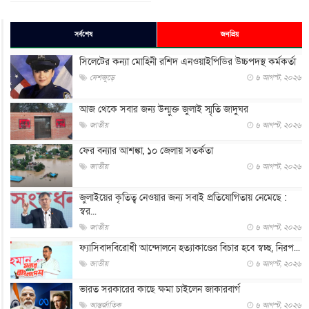
সর্বশেষ
জনপ্রিয়
সিলেটের কন্যা মোহিনী রশিদ এনওয়াইপিডির উচ্চপদস্থ কর্মকর্তা
দেশজুড়ে
৬ আগস্ট, ২০২৬
আজ থেকে সবার জন্য উন্মুক্ত জুলাই স্মৃতি জাদুঘর
জাতীয়
৬ আগস্ট, ২০২৬
ফের বন্যার আশঙ্কা, ১০ জেলায় সতর্কতা
জাতীয়
৬ আগস্ট, ২০২৬
জুলাইয়ের কৃতিত্ব নেওয়ার জন্য সবাই প্রতিযোগিতায় নেমেছে :
স্বর...
জাতীয়
৬ আগস্ট, ২০২৬
ফ্যাসিবাদবিরোধী আন্দোলনে হত্যাকাণ্ডের বিচার হবে স্বচ্ছ, নিরপ...
জাতীয়
৬ আগস্ট, ২০২৬
ভারত সরকারের কাছে ক্ষমা চাইলেন জাকারবার্গ
আন্তর্জাতিক
৬ আগস্ট, ২০২৬