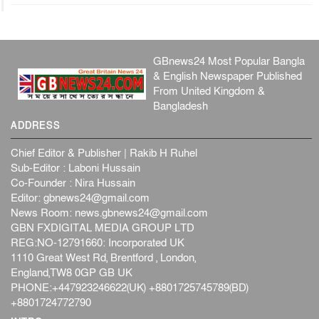
জুলাই গণ-অভ্যুত্থান দিবস আজ, স্মরণে দেশজুড়ে কর্মসূচি
জাতীয়
৫ আগস্ট, ২০২৬
জনগণ পরিবর্তন চেয়েছে বলেই জুলাই আন্দোলন সফল :
GBnews24 Most Popular Bangla
প্রধানমন্ত্রী
& English Newspaper Published
জাতীয়
৫ আগস্ট, ২০২৬
From United Kingdom &
বেনজীর আহমেদের সঙ্গে পরীমনির ঘনিষ্ঠ সম্পর্ক ছিল : নাসির
Bangladesh
মাহম...
ADDRESS
জাতীয়
৫ আগস্ট, ২০২৬
হরমুজ নিয়ে ইরান-মার্কিন চুক্তি হতে পারে আজ : মার্কিন অর্থমন...
Chief Editor & Publisher | Rakib H Ruhel
Sub-Editor : Laboni Hussain
আন্তর্জাতিক
৫ আগস্ট, ২০২৬
Co-Founder : Nira Hussain
পৃথিবীর দিকে আসছে বিধ্বংসী বস্তু, পারমাণবিক বোমা দিয়ে করা
Editor:
gbnews24@gmail.com
হব...
News Room:
news.gbnews24@gmail.com
আন্তর্জাতিক
৫ আগস্ট, ২০২৬
GBN FXDIGITAL MEDIA GROUP LTD
REG:NO-12791660: Incorporated UK
কেনিয়ায় ১৫ হাতির রহস্যজনক মৃত্যু, সন্দেহের মুখে কীটনাশকের
1110 Great West Rd, Brentford , London,
ব্...
England,TW8 0GP GB UK
আন্তর্জাতিক
৫ আগস্ট, ২০২৬
PHONE:+447923246622(UK) +8801725745789(BD)
বিদেশি সংবাদমাধ্যমের জন্য নতুন বিধি-নিষেধ পাকিস্তানের
+8801724772790
আন্তর্জাতিক
৫ আগস্ট, ২০২৬