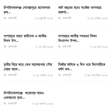
চাঁপাইনবাবগঞ্জ গোমস্তাপুরে প্রণোদনার
আট বছরের মধ্যে সর্বোচ্চ তাপমাত্রা
কৃষ...
রাজশা...
রাজশাহী
রাজশাহী
৩ জুলাই, ২০২২
১৫ এপ্রিল, ২০২২
সাপাহারে মহান স্বাধীনতা ও জাতীয়
সাপাহারে জাতীয় গনহত্যা দিবস
দিবস উপ...
উৎযাপন উপল...
রাজশাহী
রাজশাহী
২৬ মার্চ, ২০২২
২৫ মার্চ, ২০২২
তৃতীয় বিয়ে করে ফের আলোচনায় পৌর
গির্জায় আটকে ৩ দিন ধরে কিশোরীকে
মেয়র মালে...
ধর্ষণ কর...
রাজশাহী
রাজশাহী
২৬ এপ্রিল, ২০২১
৩০ সেপ্টেম্বর, ২০২০
চাঁপাইনবাবগঞ্জে করোনায় আরও
একজনের মৃত্য...
রাজশাহী
২৪ আগস্ট, ২০২০