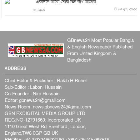
একদিনে আরো সোয়া তিন লাখ আক্রান্ত
প্রধানমন্ত্রীকে সৌদি আরব সফরের আমন্ত্রণ
১৩ জুন, ২০২২
2468
জাতীয়
৫ আগস্ট, ২০২৬
জুলাই গণ-অভ্যুত্থান দিবস আজ, স্মরণে দেশজুড়ে কর্মসূচি
জাতীয়
৫ আগস্ট, ২০২৬
GBnews24 Most Popular Bangla
জনগণ পরিবর্তন চেয়েছে বলেই জুলাই আন্দোলন সফল :
& English Newspaper Published
প্রধানমন্ত্রী
From United Kingdom &
জাতীয়
৫ আগস্ট, ২০২৬
Bangladesh
বেনজীর আহমেদের সঙ্গে পরীমনির ঘনিষ্ঠ সম্পর্ক ছিল : নাসির
ADDRESS
মাহম...
জাতীয়
৫ আগস্ট, ২০২৬
Chief Editor & Publisher | Rakib H Ruhel
হরমুজ নিয়ে ইরান-মার্কিন চুক্তি হতে পারে আজ : মার্কিন অর্থমন...
Sub-Editor : Laboni Hussain
Co-Founder : Nira Hussain
আন্তর্জাতিক
৫ আগস্ট, ২০২৬
Editor:
gbnews24@gmail.com
পৃথিবীর দিকে আসছে বিধ্বংসী বস্তু, পারমাণবিক বোমা দিয়ে করা
News Room:
news.gbnews24@gmail.com
হব...
GBN FXDIGITAL MEDIA GROUP LTD
আন্তর্জাতিক
৫ আগস্ট, ২০২৬
REG:NO-12791660: Incorporated UK
1110 Great West Rd, Brentford , London,
কেনিয়ায় ১৫ হাতির রহস্যজনক মৃত্যু, সন্দেহের মুখে কীটনাশকের
England,TW8 0GP GB UK
ব্...
PHONE:+447923246622(UK) +8801725745789(BD)