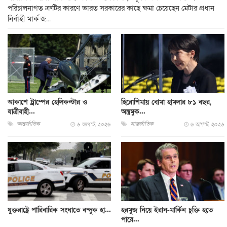
পরিচালনাগত ত্রুটির কারণে ভারত সরকারের কাছে ক্ষমা চেয়েছেন মেটার প্রধান
নির্বাহী মার্ক জ...
আকাশে ট্রাম্পের হেলিকপ্টার ও
হিরোশিমায় বোমা হামলার ৮১ বছর,
যাত্রীবাহী...
অস্ত্রমুক...
আন্তর্জাতিক
আন্তর্জাতিক
৬ আগস্ট, ২০২৬
৬ আগস্ট, ২০২৬
যুক্তরাষ্ট্রে পারিবারিক সংঘাতে বন্দুক হা...
হরমুজ নিয়ে ইরান-মার্কিন চুক্তি হতে
পারে...