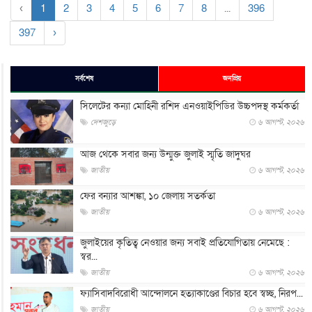
‹
1
2
3
4
5
6
7
8
...
396
397
›
সর্বশেষ
জনপ্রিয়
সিলেটের কন্যা মোহিনী রশিদ এনওয়াইপিডির উচ্চপদস্থ কর্মকর্তা
দেশজুড়ে
৬ আগস্ট, ২০২৬
আজ থেকে সবার জন্য উন্মুক্ত জুলাই স্মৃতি জাদুঘর
জাতীয়
৬ আগস্ট, ২০২৬
ফের বন্যার আশঙ্কা, ১০ জেলায় সতর্কতা
জাতীয়
৬ আগস্ট, ২০২৬
জুলাইয়ের কৃতিত্ব নেওয়ার জন্য সবাই প্রতিযোগিতায় নেমেছে :
স্বর...
জাতীয়
৬ আগস্ট, ২০২৬
ফ্যাসিবাদবিরোধী আন্দোলনে হত্যাকাণ্ডের বিচার হবে স্বচ্ছ, নিরপ...
জাতীয়
৬ আগস্ট, ২০২৬