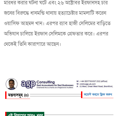
মারধর করার ঘটনা ঘটে এবং ২৬ অক্টোবর ইরফানসহ চার
জনের বিরুদ্ধে ধানমন্ডি থানায় হত্যাচেষ্টার মামলাটি করেন
ওয়াসিফ আহমদ খান। এরপর র‍্যাব হাজী সেলিমের বাড়িতে
অভিযান চালিয়ে ইরফান সেলিমকে গ্রেফতার করে। এরপর
থেকেই তিনি কারাগারে আছেন।
মন্তব্যসমূহ (০)
কমেন্ট করতে ক্লিক করুন
এই বিভাগের আরও খবর