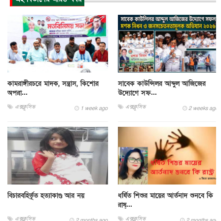
কামরাঙ্গীরচরে মাদক, সন্ত্রাস, কিশোর
সাবেক কাউন্সিলর আব্দুল আজিজের
অপরা...
উদ্যোগে সফ...
এক্সক্লুসিভ
এক্সক্লুসিভ
1 week ago
2 weeks ago
বিচারবহির্ভূত হত্যাকাণ্ড আর নয়
ধর্ষিত শিশুর মায়ের আর্তনাদ শুনবে কি
রাষ্...
এক্সক্লুসিভ
এক্সক্লুসিভ
2 months ago
2 months ago