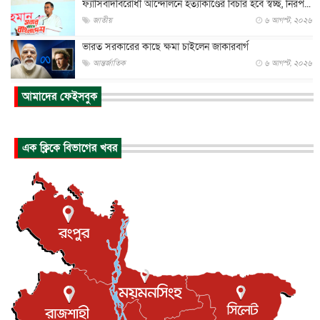
ফ্যাসিবাদবিরোধী আন্দোলনে হত্যাকাণ্ডের বিচার হবে স্বচ্ছ, নিরপ...
জাতীয়
৬ আগস্ট, ২০২৬
ভারত সরকারের কাছে ক্ষমা চাইলেন জাকারবার্গ
আন্তর্জাতিক
৬ আগস্ট, ২০২৬
আকাশে ট্রাম্পের হেলিকপ্টার ও যাত্রীবাহী বিমান মুখোমুখি, তদন্...
আমাদের ফেইসবুক
আন্তর্জাতিক
৬ আগস্ট, ২০২৬
হিরোশিমায় বোমা হামলার ৮১ বছর, অস্ত্রমুক্ত বিশ্বের আহ্বান জা...
এক ক্লিকে বিভাগের খবর
আন্তর্জাতিক
৬ আগস্ট, ২০২৬
যুক্তরাষ্ট্রে পারিবারিক সংঘাতে বন্দুক হামলা, নিহত ৩
আন্তর্জাতিক
৬ আগস্ট, ২০২৬
টি-টোয়েন্টি ইতিহাসের সর্বোচ্চ রানের মালিক এখন জস বাটলার
খেলাধুলা
৬ আগস্ট, ২০২৬
বস্তিতে কেটেছে শৈশব, আজ মুম্বাইয়ে দুই বাড়ির মালিক
বিনোদন
৬ আগস্ট, ২০২৬
যুক্তরাজ্যে বসবাসরত জাতীয়তাবাদী কুলাউড়াবাসীর মত বিনিময়
সভা...