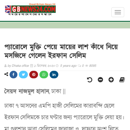
Toggl
naviga
প্যারোলে মুক্তি পেয়ে মায়ের লাশ কাঁধে নিয়ে
মসজিদে গেলেন ইরফান সেলিম
by
Dhaka office
১ ডিসেম্বর, ২০২০
5 years ago
0
8095
সৈয়দ নাজমুল হাসান
, ঢাকা ||
ঢাকা ৭ আসনের এমপি হাজী সেলিমের কারাবন্দি ছেলে
ইরফান সেলিমকে চার ঘণ্টার জন্য প্যারোলে মুক্তি দেয়া হয়।
মা গুলশান আরা সেলিমের জানাজা ও দাফনে অংশ নিতে