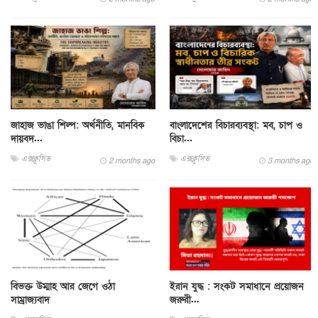
জাহাজ ভাঙা শিল্প: অর্থনীতি, মানবিক
বাংলাদেশের বিচারব্যবস্থা: মব, চাপ ও
দায়বদ...
বিচা...
এক্সক্লুসিভ
এক্সক্লুসিভ
2 months ago
3 months ago
বিভক্ত উম্মাহ আর জেগে ওঠা
ইরান যুদ্ধ : সংকট সমাধানে প্রয়োজন
সাম্রাজ্যবাদ
জরুরী...