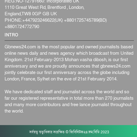
REG:NO-12791660: Incorporated UK
1110 Great West Rd, Brentford , London,
England,TW8 0GP GB UK
PHONE:+447923246622(UK) +8801725745789(BD)
+8801724772790
INTRO
Gbnews24.com is the most popular and owned journalists based
online news daily and news agency which broadcast from United
Kingdom. 21st February-2013 Mohan vasha dibosh, is our first
anniversary and we are proudly announces that gbnews24.com
jointly celebrate our first anniversary across the globe including
London, France, Sylhet on the eve of 21st February 2014.
We have dedicated staff and journalist across the world and so
far our registered representative in total more than 270 journalists
and many more contributors and free lance journalist throughout
the world.
সর্বস্বত্ব স্বত্বাধিকার সংরক্ষিত © জিবিনিউজ২৪.কম.বিডি 2023