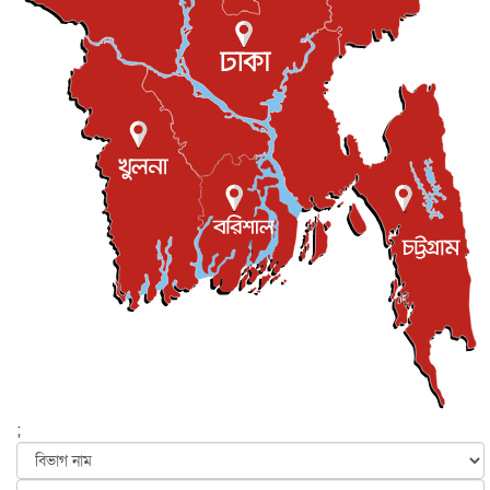
ইউকে কমিউনিটি
৫ আগস্ট, ২০২৬
প্রধানমন্ত্রীকে সৌদি আরব সফরের আমন্ত্রণ
জাতীয়
৫ আগস্ট, ২০২৬
জুলাই গণ-অভ্যুত্থান দিবস আজ, স্মরণে দেশজুড়ে কর্মসূচি
জাতীয়
৫ আগস্ট, ২০২৬
জনগণ পরিবর্তন চেয়েছে বলেই জুলাই আন্দোলন সফল :
প্রধানমন্ত্রী
জাতীয়
৫ আগস্ট, ২০২৬
বেনজীর আহমেদের সঙ্গে পরীমনির ঘনিষ্ঠ সম্পর্ক ছিল : নাসির
মাহম...
জাতীয়
৫ আগস্ট, ২০২৬
হরমুজ নিয়ে ইরান-মার্কিন চুক্তি হতে পারে আজ : মার্কিন অর্থমন...
আন্তর্জাতিক
৫ আগস্ট, ২০২৬
পৃথিবীর দিকে আসছে বিধ্বংসী বস্তু, পারমাণবিক বোমা দিয়ে করা
হব...
;
আন্তর্জাতিক
৫ আগস্ট, ২০২৬
কেনিয়ায় ১৫ হাতির রহস্যজনক মৃত্যু, সন্দেহের মুখে কীটনাশকের