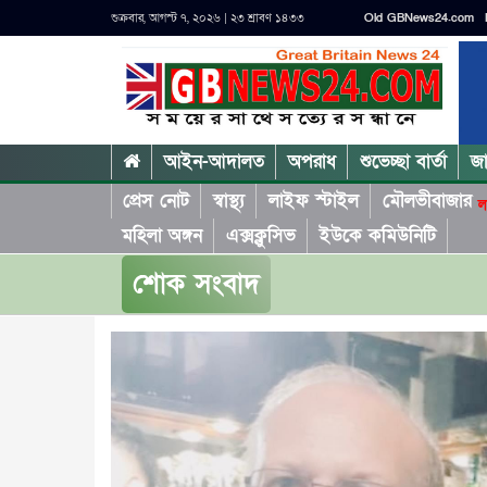
শুক্রবার, আগস্ট ৭, ২০২৬ | ২৩ শ্রাবণ ১৪৩৩
Old GBNews24.com
আইন-আদালত
অপরাধ
শুভেচ্ছা বার্তা
জ
প্রেস নোট
স্বাস্থ্য
লাইফ স্টাইল
মৌলভীবাজার
ল
মহিলা অঙ্গন
এক্সক্লুসিভ
ইউকে কমিউনিটি
শোক সংবাদ