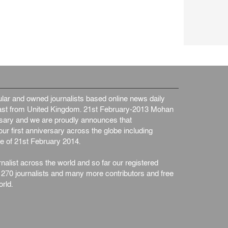
আন্তর্জাতিক
৫ আগস্ট, ২০২৬
ar and owned journalists based online news daily
st from United Kingdom. 21st February-2013 Mohan
ersary and we are proudly announces that
ur first anniversary across the globe including
e of 21st February 2014.
nalist across the world and so far our registered
n 270 journalists and many more contributors and free
rld.