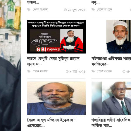
ফজল...
লন্...
শোক সংবাদ
শোক সংবাদ
২৪ জুন, ২০২৬
লন্ডনে ডেপুটি মেয়র মুজিবুর রহমান
স্কটল‍্যাণ্ডের এডিনবরা শাহ
জুনুর ম...
মসজিদের...
শোক সংবাদ
শোক সংবাদ
৮ মার্চ, ২০২৬
২৮ 
সৈয়দ আব্দুল মতিনের ইন্তেকাল :
গজারিয়ায় প্রবীণ সাংবাদিক
এসেক্সের...
আজিজ মাহ...