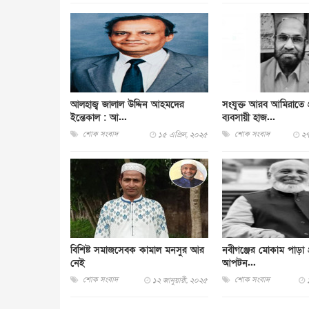
আলহাজ্ব জালাল উদ্দিন আহমদের
সংযুক্ত আরব আমিরাতে প্
ইন্তেকাল : আ...
ব্যবসায়ী হাজ...
শোক সংবাদ
শোক সংবাদ
১৫ এপ্রিল, ২০২৫
২৭
বিশিষ্ট সমাজসেবক কামাল মনসুর আর
নবীগঞ্জের মোকাম পাড়া গ
নেই
আপটন...
শোক সংবাদ
শোক সংবাদ
১২ জানুয়ারী, ২০২৫