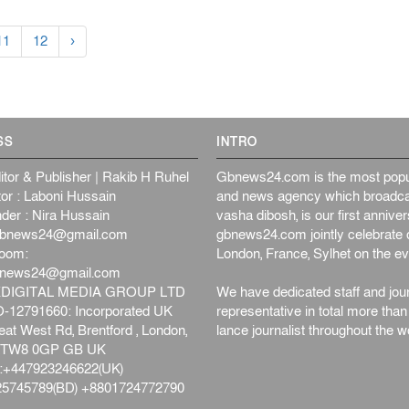
11
12
›
SS
INTRO
itor & Publisher | Rakib H Ruhel
Gbnews24.com is the most popul
or : Laboni Hussain
and news agency which broadca
der : Nira Hussain
vasha dibosh, is our first anniv
bnews24@gmail.com
gbnews24.com jointly celebrate o
oom:
London, France, Sylhet on the ev
bnews24@gmail.com
DIGITAL MEDIA GROUP LTD
We have dedicated staff and jour
12791660: Incorporated UK
representative in total more tha
at West Rd, Brentford , London,
lance journalist throughout the wo
d,TW8 0GP GB UK
+447923246622(UK)
5745789(BD) +8801724772790