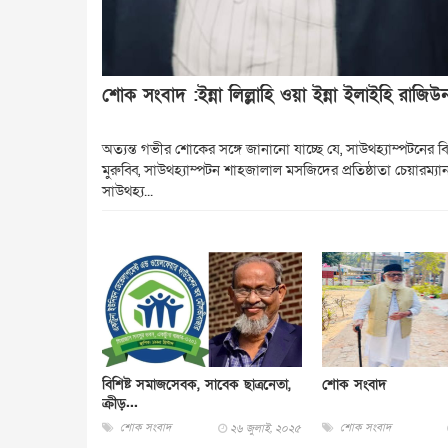
শোক সংবাদ :ইন্না লিল্লাহি ওয়া ইন্না ইলাইহি রাজিউ
অত্যন্ত গভীর শোকের সঙ্গে জানানো যাচ্ছে যে, সাউথহ্যাম্পটনের বিশ
মুরুব্বি, সাউথহ্যাম্পটন শাহজালাল মসজিদের প্রতিষ্ঠাতা চেয়ারম্য
সাউথহ্য...
বিশিষ্ট সমাজসেবক, সাবেক ছাত্রনেতা,
শোক সংবাদ
ক্রীড়...
শোক সংবাদ
শোক সংবাদ
২৬ জুলাই, ২০২৫