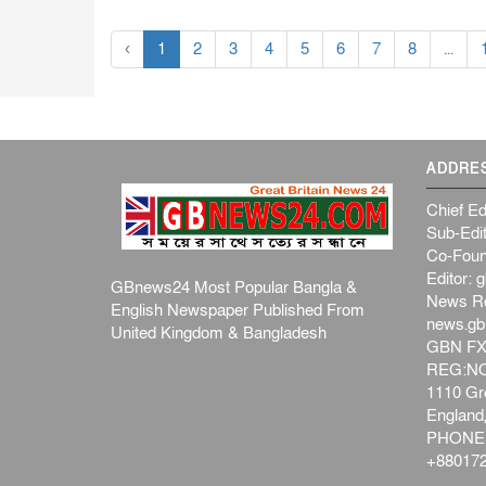
‹
1
2
3
4
5
6
7
8
...
ADDRE
Chief Ed
Sub-Edit
Co-Foun
Editor:
g
GBnews24 Most Popular Bangla &
News R
English Newspaper Published From
news.g
United Kingdom & Bangladesh
GBN FX
REG:NO-
1110 Gre
Englan
PHONE:
+880172