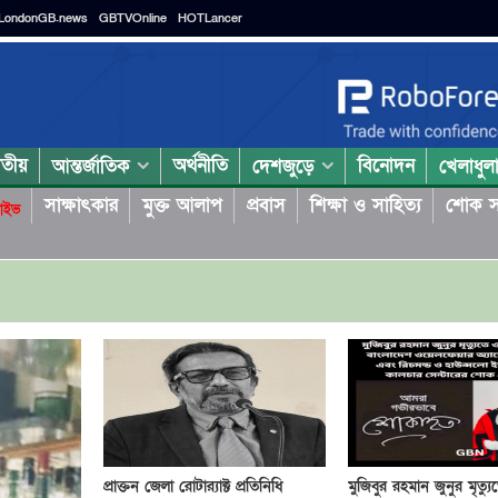
LondonGB.news
GBTVOnline
HOTLancer
াতীয়
অর্থনীতি
বিনোদন
আন্তর্জাতিক
দেশজুড়ে
খেলাধুল
সাক্ষাৎকার
মুক্ত আলাপ
প্রবাস
শিক্ষা ও সাহিত্য
শোক স
াইভ
প্রাক্তন জেলা রোটার‍্যাক্ট প্রতিনিধি
মুজিবুর রহমান জুনুর মৃত্যু