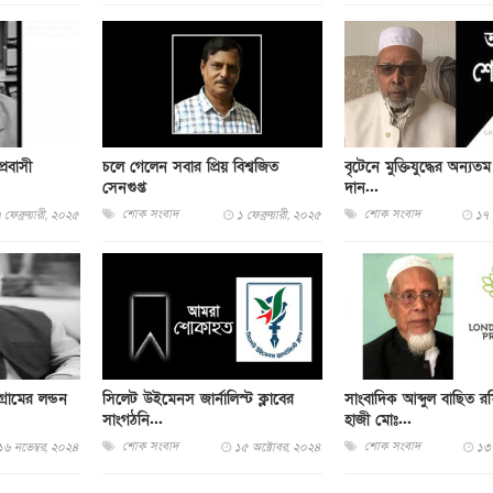
রবাসী
চলে গেলেন সবার প্রিয় বিশ্বজিত
বৃটেনে মুক্তিযুদ্ধের অন‍্
সেনগুপ্ত
দান...
শোক সংবাদ
শোক সংবাদ
 ফেব্রুয়ারী, ২০২৫
১ ফেব্রুয়ারী, ২০২৫
১৭ 
্রামের লন্ডন
সিলেট উইমেনস জার্নালিস্ট ক্লাবের
সাংবাদিক আব্দুল বাছিত র
সাংগঠনি...
হাজী মোঃ...
শোক সংবাদ
শোক সংবাদ
১৬ নভেম্বর, ২০২৪
১৫ অক্টোবর, ২০২৪
১৩ 