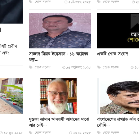
শোক সংবাদ
শোক সংবাদ
২ ডিসেম্বর, ২০২৫
২৪
ন
িষ্ট প্রবীণ
ান এবং
সাজ্জাদ মিয়ার ইন্তেকাল : ১৬ অক্টোবর
একটি শোক সংবাদ
শুক্...
শোক সংবাদ
শোক সংবাদ
১৬ অক্টোবর, ২০২৫
১০ 
মুস্তফা জামান আব্বাসী আমাদের মাঝে
বাংলাদেশের প্রখ‍্যাত কবি
আর নেই...
সৌমি...
শোক সংবাদ
শোক সংবাদ
১৮ জুন, ২০২৫
১০ মে, ২০২৫
১