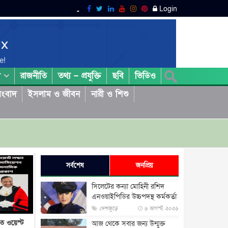
Login
রাজনীতি
তথ্য – প্রযুক্তি
ছবি
ভিডিও
া
ংবাদ
ইসলাম ও জীবন
নারী ও শিশু
সর্বশেষ
জনপ্রিয়
সিলেটের কন্যা মোহিনী রশিদ
এনওয়াইপিডির উচ্চপদস্থ কর্মকর্তা
দেশজুড়ে
৬ আগস্ট, ২০২৬
তে ওয়েস্ট
আজ থেকে সবার জন্য উন্মুক্ত