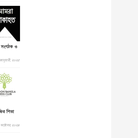
জাতীয়
৫ আগস্ট, ২০২৬
জনগণ পরিবর্তন চেয়েছে বলেই
জুলাই আন্দোলন সফল : প্রধানমন্ত্রী
জাতীয়
৫ আগস্ট, ২০২৬
বেনজীর আহমেদের সঙ্গে পরীমনির
ঘনিষ্ঠ সম্পর্ক ছিল : নাসির মাহম...
যতম সংগঠক ও
জাতীয়
৫ আগস্ট, ২০২৬
হরমুজ নিয়ে ইরান-মার্কিন চুক্তি
জানুয়ারী, ২০২৫
হতে পারে আজ : মার্কিন অর্থমন...
আন্তর্জাতিক
৫ আগস্ট, ২০২৬
পৃথিবীর দিকে আসছে বিধ্বংসী
বস্তু, পারমাণবিক বোমা দিয়ে করা
হব...
আন্তর্জাতিক
৫ আগস্ট, ২০২৬
কেনিয়ায় ১৫ হাতির রহস্যজনক
মৃত্যু, সন্দেহের মুখে কীটনাশকের
ফির পিতা
ব্...
আন্তর্জাতিক
৫ আগস্ট, ২০২৬
অক্টোবর, ২০২৪
বিদেশি সংবাদমাধ্যমের জন্য নতুন
বিধি-নিষেধ পাকিস্তানের