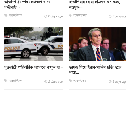
আকাশে ট্রাম্পের হেলিকপ্টার ও
হিরোশিমায় বোমা হামলার ৮১ বছর,
যাত্রীবাহী...
অস্ত্রমুক...
আন্তর্জাতিক
আন্তর্জাতিক
2 days ago
2 days ago
যুক্তরাষ্ট্রে পারিবারিক সংঘাতে বন্দুক হা...
হরমুজ নিয়ে ইরান-মার্কিন চুক্তি হতে
পারে...
আন্তর্জাতিক
আন্তর্জাতিক
2 days ago
3 days ago