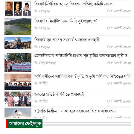
সিলেট মিউজিক অ্যাসোসিয়েশন প্রতিষ্ঠা, কমিটি ঘোষণা
দেশজুড়ে
৮ আগস্ট, ২০২৬
সিলেটের মিনাটিলা যেন ‘মিনি সুইজারল্যান্ড’
দেশজুড়ে
৮ আগস্ট, ২০২৬
সিলেটে দুই বাসের সংঘর্ষে ৯ জনের প্রাণহানী
দেশজুড়ে
৮ আগস্ট, ২০২৬
মৌলভীবাজার কাউয়াদিঘি হাওরে সৃষ্ট কৃত্রিম জলাবদ্ধতার স্থায়ী স...
মৌলভীবাজার
৮ আগস্ট, ২০২৬
আদিবাসীদের সাংবিধানিক স্বীকৃতি ও ভূমি অধিকার নিশ্চিতের দাবি
জাতীয়
৮ আগস্ট, ২০২৬
ড্যাবের প্রতিষ্ঠাবার্ষিকীতে প্রধানমন্ত্রী
জাতীয়
৮ আগস্ট, ২০২৬
রাষ্ট্রপতি নির্বাচন : ডাকা হবে সংসদের বিশেষ অধিবেশন
জাতীয়
৮ আগস্ট, ২০২৬
আমাদের ফেইসবুক
প্রধানমন্ত্রীর সঙ্গে সাক্ষাতে খুদে শিল্পী অনুশ্রী রায়ের স্বপ...