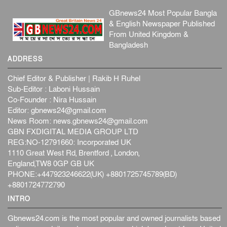
GBnews24 Most Popular Bangla
& English Newspaper Published
From United Kingdom &
Bangladesh
ADDRESS
Chief Editor & Publisher | Rakib H Ruhel
Sub-Editor : Laboni Hussain
Co-Founder : Nira Hussain
Editor:
gbnews24@gmail.com
News Room:
news.gbnews24@gmail.com
GBN FXDIGITAL MEDIA GROUP LTD
REG:NO-12791660: Incorporated UK
1110 Great West Rd, Brentford , London,
England,TW8 0GP GB UK
PHONE:+447923246622(UK) +8801725745789(BD)
+8801724772790
INTRO
Gbnews24.com is the most popular and owned journalists based