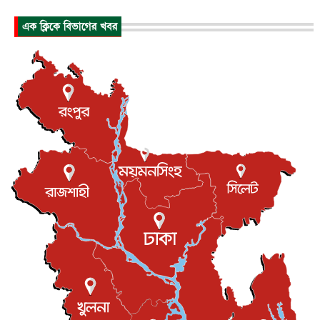
জাতীয়
৮ আগস্ট, ২০২৬
এক ক্লিকে বিভাগের খবর
পাকিস্তান-তুরস্কের সঙ্গে প্রতিরক্ষা চুক্তি সৌদি আরবকে কতটা ন...
আন্তর্জাতিক
৮ আগস্ট, ২০২৬
যুক্তরাজ্যে গ্রুমিং কেলেঙ্কারি : পাকিস্তানির অপরাধে অস্বস্তি...
আন্তর্জাতিক
৮ আগস্ট, ২০২৬
বিরোধ কাটিয়ে কূটনৈতিক সম্পর্ক পুনঃস্থাপন করছে মেক্সিকো ও
পের...
আন্তর্জাতিক
৮ আগস্ট, ২০২৬
এবার ওটিটিতে মুক্তি পেল ‘মালিক’
বিনোদন
৮ আগস্ট, ২০২৬
রিয়ালকে ‘না’ বলা রদ্রির জন্য বার্সার কাছে কত চাইল ম্যানসিটি
খেলাধুলা
৮ আগস্ট, ২০২৬
শিল্পকলায় চলচ্চিত্র উৎসব, বিনা মূল্যে দেখা যাবে ৬ সিনেমা
বিনোদন
৮ আগস্ট, ২০২৬
ইস্ট লন্ডন মসজিদের জুমার খুতবা : “কুরআন হোক জীবন দেখার
লেন্স...