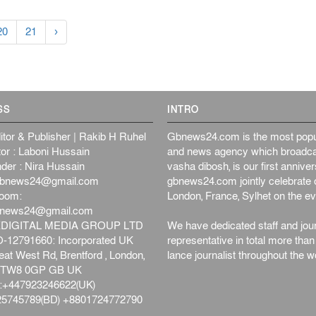
20
21
›
SS
INTRO
itor & Publisher | Rakib H Ruhel
Gbnews24.com is the most popul
or : Laboni Hussain
and news agency which broadca
der : Nira Hussain
vasha dibosh, is our first anniv
bnews24@gmail.com
gbnews24.com jointly celebrate o
oom:
London, France, Sylhet on the ev
bnews24@gmail.com
DIGITAL MEDIA GROUP LTD
We have dedicated staff and jour
12791660: Incorporated UK
representative in total more tha
at West Rd, Brentford , London,
lance journalist throughout the wo
d,TW8 0GP GB UK
+447923246622(UK)
5745789(BD) +8801724772790