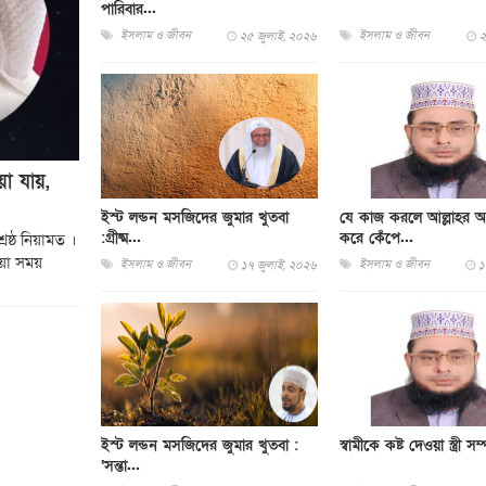
পারিবার...
ইসলাম ও জীবন
ইসলাম ও জীবন
২৫ জুলাই, ২০২৬
২
য়া যায়,
ইস্ট লন্ডন মসজিদের জুমার খুতবা
যে কাজ করলে আল্লাহর 
:গ্রীষ্ম...
করে কেঁপে...
ষ্ঠ নিয়ামত ।
ওয়া সময়
ইসলাম ও জীবন
ইসলাম ও জীবন
১৭ জুলাই, ২০২৬
১
ইস্ট লন্ডন মসজিদের জুমার খুতবা :
স্বামীকে কষ্ট দেওয়া স্ত্রী সম
‘সন্তা...