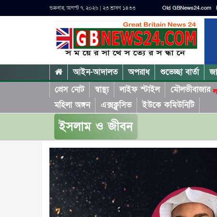
শুক্রবার, আগস্ট ৭, ২০২৬ | ২৩ শ্রাবণ ১৪৩৩
Old GBNews24.com
আইন-আদালত
অপরাধ
শুভেচ্ছা বার্তা
জ
প্রেস নোট
স্বাস্থ্য
লাইফ স্টাইল
মৌলভীবাজার
ল
মহিলা অঙ্গন
এক্সক্লুসিভ
ইউকে কমিউনিটি
ইসলাম ও জীবন