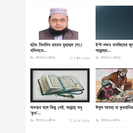
হঠাৎ তিনদিন হযরত মুহাম্মদ (সা.)
ইস্ট লন্ডন মসজিদের জুম
মদিনাতে...
আল্লাহর...
ইসলাম ও জীবন
ইসলাম ও জীবন
৭ জুন, ২০২৬
অসম্ভব বলে কিছু নেই, আল্লাহ্ শুধু
ঈদুল আযহা বা কুরবানি
'কুন'...
ইসলাম ও জীবন
ইসলাম ও জীবন
১২ মে, ২০২৬