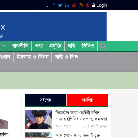
Login
রাজনীতি
তথ্য – প্রযুক্তি
ছবি
ভিডিও
া
ংবাদ
ইসলাম ও জীবন
নারী ও শিশু
সর্বশেষ
জনপ্রিয়
সিলেটের কন্যা মোহিনী রশিদ
এনওয়াইপিডির উচ্চপদস্থ কর্মকর্তা
দেশজুড়ে
৬ আগস্ট, ২০২৬
র্ণনা!
আজ থেকে সবার জন্য উন্মুক্ত