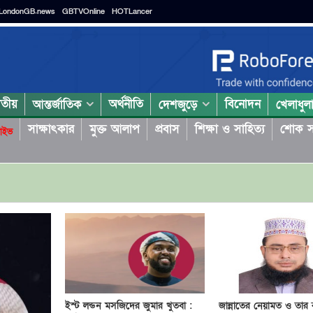
LondonGB.news
GBTVOnline
HOTLancer
াতীয়
অর্থনীতি
বিনোদন
আন্তর্জাতিক
দেশজুড়ে
খেলাধুল
সাক্ষাৎকার
মুক্ত আলাপ
প্রবাস
শিক্ষা ও সাহিত্য
শোক স
াইভ
ইস্ট লন্ডন মসজিদের জুমার খুতবা :
জান্নাতের নেয়ামত ও তার ব