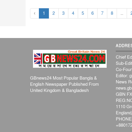
‹
1
2
3
4
5
6
7
8
...
ADDRE
Chief Ed
Sub-Edit
Co-Foun
Editor:
g
GBnews24 Most Popular Bangla &
News R
English Newspaper Published From
news.g
United Kingdom & Bangladesh
GBN FX
REG:NO-
1110 Gre
Englan
PHONE:
+880172