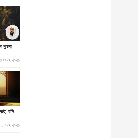
জাতীয়
৫ আগস্ট, ২০২৬
জনগণ পরিবর্তন চেয়েছে বলেই
জুলাই আন্দোলন সফল : প্রধানমন্ত্রী
জাতীয়
৫ আগস্ট, ২০২৬
বেনজীর আহমেদের সঙ্গে পরীমনির
ঘনিষ্ঠ সম্পর্ক ছিল : নাসির মাহম...
র খুতবা :
জাতীয়
৫ আগস্ট, ২০২৬
হরমুজ নিয়ে ইরান-মার্কিন চুক্তি
২২ মে, ২০২৬
হতে পারে আজ : মার্কিন অর্থমন...
আন্তর্জাতিক
৫ আগস্ট, ২০২৬
পৃথিবীর দিকে আসছে বিধ্বংসী
বস্তু, পারমাণবিক বোমা দিয়ে করা
হব...
আন্তর্জাতিক
৫ আগস্ট, ২০২৬
কেনিয়ায় ১৫ হাতির রহস্যজনক
মৃত্যু, সন্দেহের মুখে কীটনাশকের
্যই, যদি
ব্...
আন্তর্জাতিক
৫ আগস্ট, ২০২৬
৭ মে, ২০২৬
বিদেশি সংবাদমাধ্যমের জন্য নতুন
বিধি-নিষেধ পাকিস্তানের