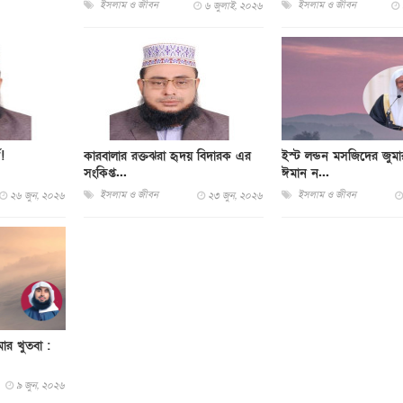
ইসলাম ও জীবন
ইসলাম ও জীবন
৬ জুলাই, ২০২৬
!
কারবালার রক্তঝরা হৃদয় বিদারক এর
ইস্ট লন্ডন মসজিদের জুমা
সংকিপ্ত...
ঈমান ন...
ইসলাম ও জীবন
ইসলাম ও জীবন
২৬ জুন, ২০২৬
২৩ জুন, ২০২৬
ার খুতবা :
৯ জুন, ২০২৬