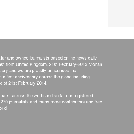
আন্তর্জাতিক
৫ আগস্ট, ২০২৬
ar and owned journalists based online news daily
st from United Kingdom. 21st February-2013 Mohan
ersary and we are proudly announces that
ur first anniversary across the globe including
e of 21st February 2014.
nalist across the world and so far our registered
n 270 journalists and many more contributors and free
rld.