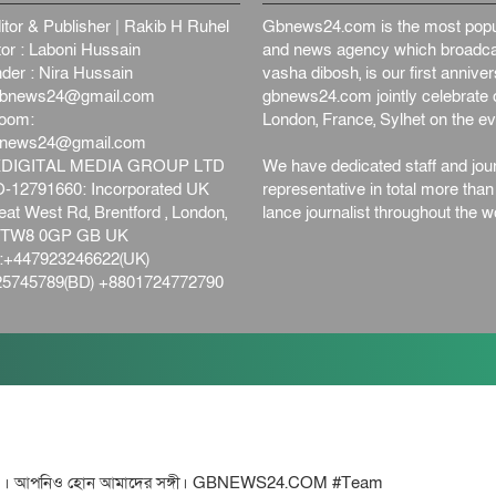
itor & Publisher | Rakib H Ruhel
Gbnews24.com is the most popul
or : Laboni Hussain
and news agency which broadca
der : Nira Hussain
vasha dibosh, is our first anniv
bnews24@gmail.com
gbnews24.com jointly celebrate o
oom:
London, France, Sylhet on the ev
bnews24@gmail.com
DIGITAL MEDIA GROUP LTD
We have dedicated staff and jour
12791660: Incorporated UK
representative in total more tha
at West Rd, Brentford , London,
lance journalist throughout the wo
d,TW8 0GP GB UK
+447923246622(UK)
5745789(BD) +8801724772790
পনিও হোন আমাদের সঙ্গী। GBNEWS24.COM #Team