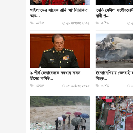
থাইল্যান্ডের সাবেক রানি ‘মা’ সিরিকিত
‘হেভি মেটাল’ সংগীতপ্রে
আর...
নারী প্...
এশিয়া
এশিয়া
২৬ অক্টোবর, ২০২৫
২
৯ শীর্ষ জেনারেলকে বরখাস্ত করল
ইন্দোনেশিয়ায় তেলবাহী
চীনের কমিউ...
নিহত...
এশিয়া
এশিয়া
১৮ অক্টোবর, ২০২৫
১