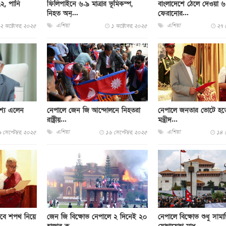
৭২, পানি
ফিলিপাইনে ৬.৯ মাত্রার ভূমিকম্প,
বাংলাদেশে ঠেলে দেওয়া 
নিহত অন্...
ফেরানোর...
এশিয়া
এশিয়া
২ অক্টোবর, ২০২৫
১ অক্টোবর, ২০২৫
২৭ স
শ্যে এলেন
নেপালে জেন জি আন্দোলনে নিহতরা
নেপালে জনতার ভোটে হতে
রাষ্ট্রীয়...
মন্ত্রীদ...
এশিয়া
এশিয়া
 সেপ্টেম্বর, ২০২৫
১৬ সেপ্টেম্বর, ২০২৫
১৪ স
িসেবে শপথ নিয়ে
জেন জি বিক্ষোভ নেপালে ২ দিনেই ২০
নেপালে বিক্ষোভ শুধু সাম