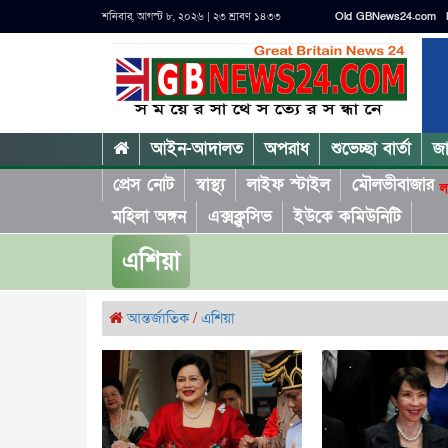
শনিবার, আগস্ট ৮, ২০২৬ | ২৩ শ্রাবণ ১৪৩৩
Old GBNews24.com
আইন-আদালত
অপরাধ
শুভেচ্ছা বার্তা
জ
প্রেস নোট
স্বাস্থ্য
লাইফ স্টাইল
মৌলভীবাজার
ল
মহিলা অঙ্গন
এক্সক্লুসিভ
ইউকে কমিউনিটি
এশিয়া
আন্তর্জাতিক
/
এশিয়া