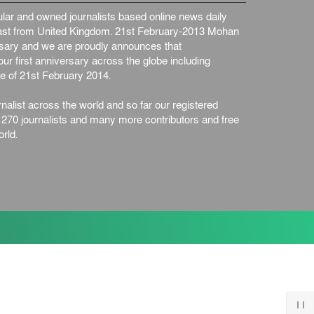
ব্...
আন্তর্জাতিক
৫ আগস্ট, ২০২৬
ar and owned journalists based online news daily
st from United Kingdom. 21st February-2013 Mohan
ersary and we are proudly announces that
ur first anniversary across the globe including
e of 21st February 2014.
nalist across the world and so far our registered
n 270 journalists and many more contributors and free
rld.