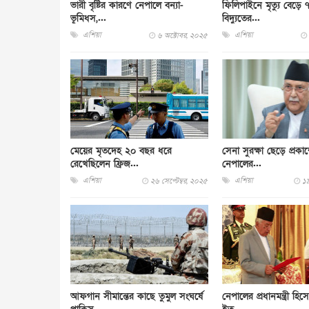
ভারী বৃষ্টির কারণে নেপালে বন্যা-
ফিলিপাইনে মৃত্যু বেড়ে 
ভূমিধস,...
বিদ্যুতের...
এশিয়া
এশিয়া
৬ অক্টোবর, ২০২৫
মেয়ের মৃতদেহ ২০ বছর ধরে
সেনা সুরক্ষা ছেড়ে প্রকা
রেখেছিলেন ফ্রিজ...
নেপালের...
এশিয়া
এশিয়া
২৬ সেপ্টেম্বর, ২০২৫
১৯
আফগান সীমান্তের কাছে তুমুল সংঘর্ষে
নেপালের প্রধানমন্ত্রী হ