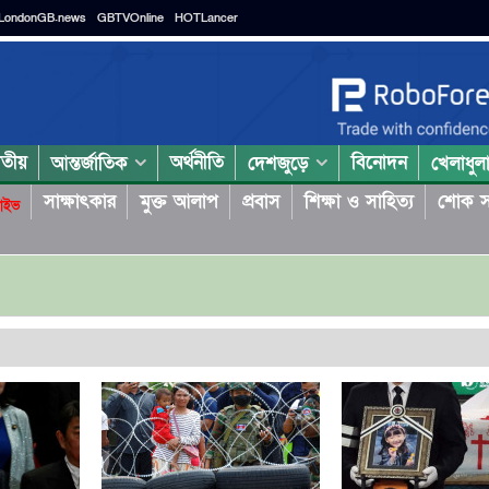
LondonGB.news
GBTVOnline
HOTLancer
াতীয়
অর্থনীতি
বিনোদন
আন্তর্জাতিক
দেশজুড়ে
খেলাধুল
সাক্ষাৎকার
মুক্ত আলাপ
প্রবাস
শিক্ষা ও সাহিত্য
শোক স
াইভ