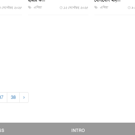
হাজার ক...
যোগাযোগ মাধ্...
এশিয়া
এশিয়া
 সেপ্টেম্বর, ২০২৫
১২ সেপ্টেম্বর, ২০২৫
৯ 
37
38
›
SS
INTRO