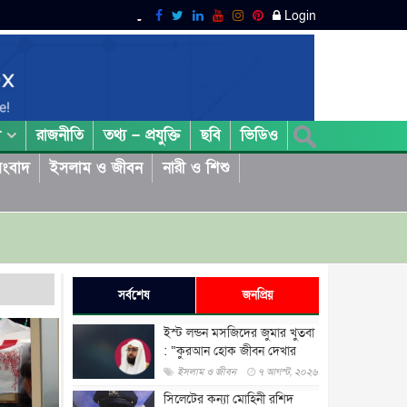
Login
রাজনীতি
তথ্য – প্রযুক্তি
ছবি
ভিডিও
া
ংবাদ
ইসলাম ও জীবন
নারী ও শিশু
সর্বশেষ
জনপ্রিয়
ইস্ট লন্ডন মসজিদের জুমার খুতবা
: “কুরআন হোক জীবন দেখার
লেন্স...
ইসলাম ও জীবন
৭ আগস্ট, ২০২৬
সিলেটের কন্যা মোহিনী রশিদ