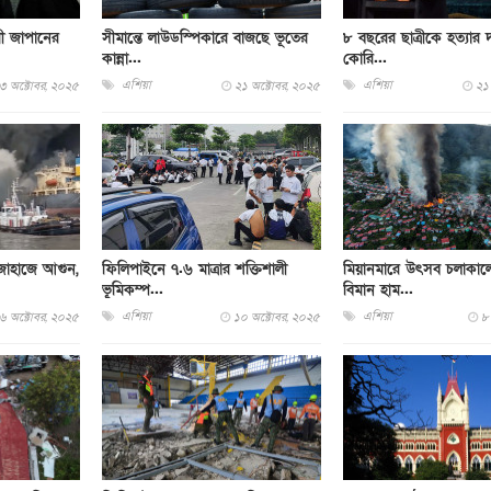
মী জাপানের
সীমান্তে লাউডস্পিকারে বাজছে ভূতের
৮ বছরের ছাত্রীকে হত্যার দ
কান্না...
কোরি...
এশিয়া
এশিয়া
৩ অক্টোবর, ২০২৫
২১ অক্টোবর, ২০২৫
২১
 জাহাজে আগুন,
ফিলিপাইনে ৭.৬ মাত্রার শক্তিশালী
মিয়ানমারে উৎসব চলাকালে 
ভূমিকম্প...
বিমান হাম...
এশিয়া
এশিয়া
৬ অক্টোবর, ২০২৫
১০ অক্টোবর, ২০২৫
৮