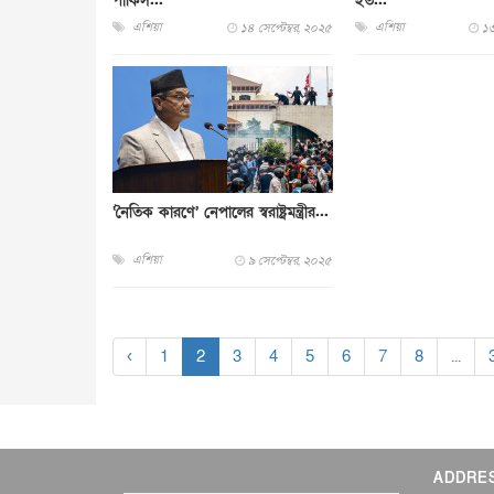
পাকিস...
ইত...
এশিয়া
এশিয়া
১৪ সেপ্টেম্বর, ২০২৫
১৩
‘নৈতিক কারণে’ নেপালের স্বরাষ্ট্রমন্ত্রীর...
এশিয়া
৯ সেপ্টেম্বর, ২০২৫
‹
1
2
3
4
5
6
7
8
...
ADDRE