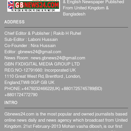
& English Newspaper Published
সম্পত্তি দান করলেও জীবদ্দশায় ভোগদখলের অধিকার থাকবে
From United Kingdom &
জাতীয়
৪ আগস্ট, ২০২৬
Bangladesh
বাংলাদেশ-কোরিয়ার অর্থনৈতিক সম্পর্ক নতুন দিগন্ত উন্মোচন
ADDRESS
করবে...
Chief Editor & Publisher | Rakib H Ruhel
জাতীয়
৪ আগস্ট, ২০২৬
Sub-Editor : Laboni Hussain
যুক্তরাষ্ট্রের সঙ্গে আলোচনার দাবি নাকচ করল ইরান
Co-Founder : Nira Hussain
আন্তর্জাতিক
৪ আগস্ট, ২০২৬
Editor:
gbnews24@gmail.com
News Room:
news.gbnews24@gmail.com
‘ট্রাম্প প্রশাসন না থাকলে তেল শিল্প ধ্বংস হয়ে যেত’, দাবি মা...
GBN FXDIGITAL MEDIA GROUP LTD
আন্তর্জাতিক
৪ আগস্ট, ২০২৬
REG:NO-12791660: Incorporated UK
1110 Great West Rd, Brentford , London,
যৌন হয়রানির মামলায় কুস্তির সাবেক প্রধানকে খালাস দিয়েছেন
England,TW8 0GP GB UK
ভা...
PHONE:+447923246622(UK) +8801725745789(BD)
আন্তর্জাতিক
৪ আগস্ট, ২০২৬
+8801724772790
পাকিস্তানে আত্মঘাতী হামলায় নিহত বেড়ে ১৭
INTRO
আন্তর্জাতিক
৪ আগস্ট, ২০২৬
Gbnews24.com is the most popular and owned journalists based
online news daily and news agency which broadcast from United
Kingdom. 21st February-2013 Mohan vasha dibosh, is our first