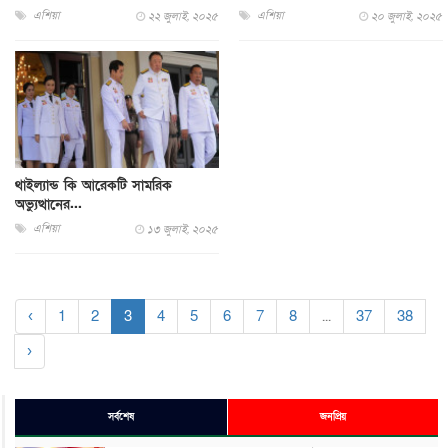
এশিয়া
এশিয়া
২২ জুলাই, ২০২৫
২০ জুলাই, ২০২৫
থাইল্যান্ড কি আরেকটি সামরিক
অভ্যুত্থানের...
এশিয়া
১৩ জুলাই, ২০২৫
‹
1
2
3
4
5
6
7
8
...
37
38
›
সর্বশেষ
জনপ্রিয়