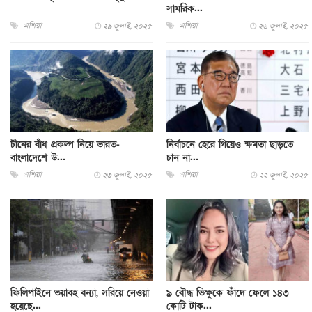
সামরিক...
এশিয়া
এশিয়া
২৯ জুলাই, ২০২৫
২৬ জুলাই, ২০২৫
চীনের বাঁধ প্রকল্প নিয়ে ভারত-
নির্বাচনে হেরে গিয়েও ক্ষমতা ছাড়তে
বাংলাদেশে উ...
চান না...
এশিয়া
এশিয়া
২৩ জুলাই, ২০২৫
২২ জুলাই, ২০২৫
ফিলিপাইনে ভয়াবহ বন্যা, সরিয়ে নেওয়া
৯ বৌদ্ধ ভিক্ষুকে ফাঁদে ফেলে ১৪৩
হয়েছে...
কোটি টাক...