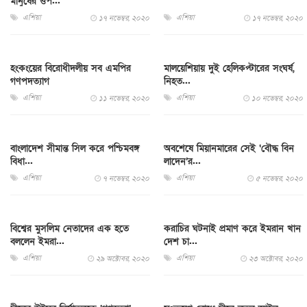
মানুষের ওপ...
এশিয়া
এশিয়া
১৭ নভেম্বর, ২০২০
১৭ নভেম্বর, ২০২০
হংকংয়ের বিরোধীদলীয় সব এমপির
মালয়েশিয়ায় দুই হেলিকপ্টারের সংঘর্ষ,
গণপদত্যাগ
নিহত...
এশিয়া
এশিয়া
১১ নভেম্বর, ২০২০
১০ নভেম্বর, ২০২০
বাংলাদেশ সীমান্ত সিল করে পশ্চিমবঙ্গ
অবশেষে মিয়ানমারের সেই ‘বৌদ্ধ বিন
বিধা...
লাদেন’র...
এশিয়া
এশিয়া
৭ নভেম্বর, ২০২০
৫ নভেম্বর, ২০২০
বিশ্বের মুসলিম নেতাদের এক হতে
করাচির ঘটনাই প্রমাণ করে ইমরান খান
বললেন ইমরা...
দেশ চা...
এশিয়া
এশিয়া
২৯ অক্টোবর, ২০২০
২৩ অক্টোবর, ২০২০