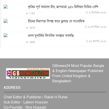
পের...
কৃত্রিম সূর্য বানালো চীন, তাপমাত্রা ১৫০ মিলিয়ন ডিগ্রির বেশি
আন্তর্জাতিক
৮ আগস্ট, ২০২৬
৬ ডিসেম্বর, ২০২০
1791
এবার ওটিটিতে মুক্তি পেল ‘মালিক’
চীনের নিরাপত্তা বিপন্ন করে তুলছে যে সাংবাদিক
বিনোদন
৮ আগস্ট, ২০২৬
৯ সেপ্টেম্বর, ২০২০
1674
রিয়ালকে ‘না’ বলা রদ্রির জন্য বার্সার কাছে কত চাইল ম্যানসিটি
প্রণব মুখার্জির কিডনির অবস্থার অবনতি
খেলাধুলা
৮ আগস্ট, ২০২৬
২৭ আগস্ট, ২০২০
1654
শিল্পকলায় চলচ্চিত্র উৎসব, বিনা মূল্যে দেখা যাবে ৬ সিনেমা
বিনোদন
৮ আগস্ট, ২০২৬
ইস্ট লন্ডন মসজিদের জুমার খুতবা : “কুরআন হোক জীবন দেখার
লেন্স...
GBnews24 Most Popular Bangla
& English Newspaper Published
ইসলাম ও জীবন
৭ আগস্ট, ২০২৬
From United Kingdom &
সিলেটের কন্যা মোহিনী রশিদ এনওয়াইপিডির উচ্চপদস্থ কর্মকর্তা
Bangladesh
দেশজুড়ে
৬ আগস্ট, ২০২৬
ADDRESS
আজ থেকে সবার জন্য উন্মুক্ত জুলাই স্মৃতি জাদুঘর
Chief Editor & Publisher | Rakib H Ruhel
জাতীয়
৬ আগস্ট, ২০২৬
Sub-Editor : Laboni Hussain
Co-Founder : Nira Hussain