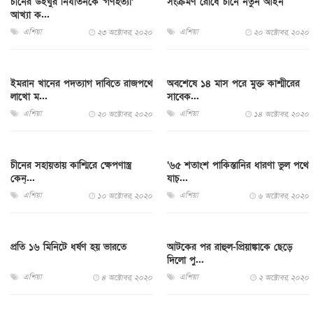
চীনের উইঘুর নির্যাতনকে ‘গণহত্যা’
সংক্রমণ রোধে চীনে নতুন আইন
আখ্যা ক...
এশিয়া
এশিয়া
২৩ অক্টোবর, ২০২০
২০ অক্টোবর, ২০২০
ইমরান খানের পদত্যাগ দাবিতে রাজপথে
অবশেষে ১৪ মাস পরে মুক্ত কাশ্মীরের
লাখো ম...
সাবেক...
এশিয়া
এশিয়া
২০ অক্টোবর, ২০২০
১৪ অক্টোবর, ২০২০
চীনের সহায়তায় কাশ্মিরে ক্ষেপণাস্ত্র
‘৬৫ শতাংশ পাকিস্তানির ধারণা ভুল পথে
কেন্...
যাচ্...
এশিয়া
এশিয়া
১০ অক্টোবর, ২০২০
৬ অক্টোবর, ২০২০
প্রতি ১৬ মিনিটে ধর্ষণ হয় ভারতে
আটকের পর রাহুল-প্রিয়াঙ্কাকে ছেড়ে
দিলো পু...
এশিয়া
এশিয়া
৪ অক্টোবর, ২০২০
২ অক্টোবর, ২০২০