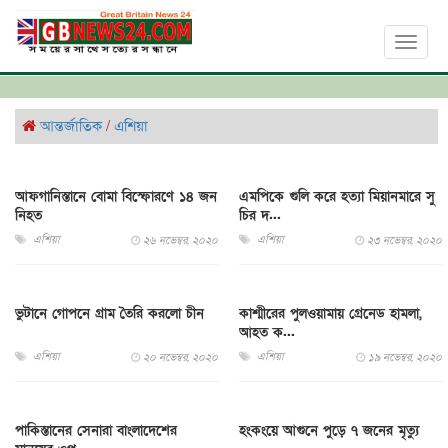
Toggl
naviga
আন্তর্জাতিক
/
এশিয়া
আফগানিস্তানে বোমা বিস্ফোরণে ১৪ জন
এমপিকে গুলি করে হত্যা মিয়ানমারে সু
নিহত
চির দ...
এশিয়া
এশিয়া
২৬ নভেম্বর, ২০২০
২৩ নভেম্বর, ২০২০
ভুটানে গোপনে গ্রাম তৈরি করলো চীন
কাশ্মীরের পুলওয়ামায় গ্রেনেড হামলা,
আহত ক...
এশিয়া
এশিয়া
২০ নভেম্বর, ২০২০
১৯ নভেম্বর, ২০২০
পাকিস্তানের সেনারা বাংলাদেশের
হংকংয়ে আগুনে পুড়ে ৭ জনের মৃত্যু