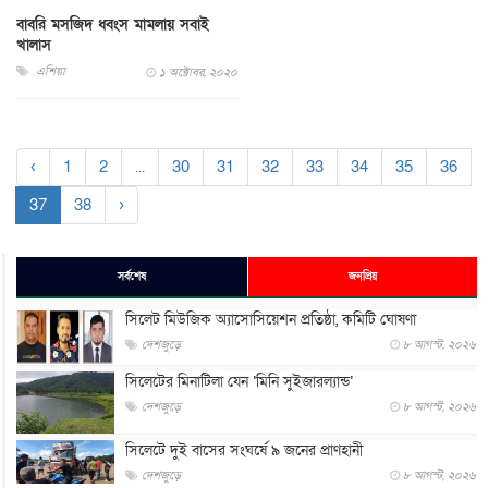
বাবরি মসজিদ ধ্বংস মামলায় সবাই
খালাস
এশিয়া
১ অক্টোবর, ২০২০
‹
1
2
...
30
31
32
33
34
35
36
37
38
›
সর্বশেষ
জনপ্রিয়
সিলেট মিউজিক অ্যাসোসিয়েশন প্রতিষ্ঠা, কমিটি ঘোষণা
দেশজুড়ে
৮ আগস্ট, ২০২৬
সিলেটের মিনাটিলা যেন ‘মিনি সুইজারল্যান্ড’
দেশজুড়ে
৮ আগস্ট, ২০২৬
সিলেটে দুই বাসের সংঘর্ষে ৯ জনের প্রাণহানী
দেশজুড়ে
৮ আগস্ট, ২০২৬