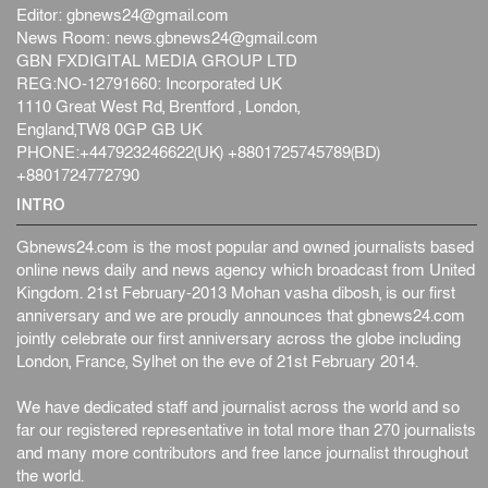
ফের বন্যার আশঙ্কা, ১০ জেলায় সতর্কতা
Editor:
gbnews24@gmail.com
জাতীয়
৬ আগস্ট, ২০২৬
News Room:
news.gbnews24@gmail.com
GBN FXDIGITAL MEDIA GROUP LTD
জুলাইয়ের কৃতিত্ব নেওয়ার জন্য সবাই প্রতিযোগিতায় নেমেছে :
REG:NO-12791660: Incorporated UK
স্বর...
1110 Great West Rd, Brentford , London,
জাতীয়
৬ আগস্ট, ২০২৬
England,TW8 0GP GB UK
PHONE:+447923246622(UK) +8801725745789(BD)
ফ্যাসিবাদবিরোধী আন্দোলনে হত্যাকাণ্ডের বিচার হবে স্বচ্ছ, নিরপ...
+8801724772790
জাতীয়
৬ আগস্ট, ২০২৬
INTRO
Gbnews24.com is the most popular and owned journalists based
online news daily and news agency which broadcast from United
Kingdom. 21st February-2013 Mohan vasha dibosh, is our first
anniversary and we are proudly announces that gbnews24.com
jointly celebrate our first anniversary across the globe including
London, France, Sylhet on the eve of 21st February 2014.
We have dedicated staff and journalist across the world and so
far our registered representative in total more than 270 journalists
and many more contributors and free lance journalist throughout
the world.