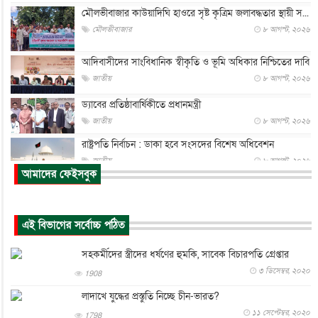
মৌলভীবাজার কাউয়াদিঘি হাওরে সৃষ্ট কৃত্রিম জলাবদ্ধতার স্থায়ী স...
মৌলভীবাজার
৮ আগস্ট, ২০২৬
আদিবাসীদের সাংবিধানিক স্বীকৃতি ও ভূমি অধিকার নিশ্চিতের দাবি
জাতীয়
৮ আগস্ট, ২০২৬
ড্যাবের প্রতিষ্ঠাবার্ষিকীতে প্রধানমন্ত্রী
জাতীয়
৮ আগস্ট, ২০২৬
রাষ্ট্রপতি নির্বাচন : ডাকা হবে সংসদের বিশেষ অধিবেশন
জাতীয়
৮ আগস্ট, ২০২৬
আমাদের ফেইসবুক
প্রধানমন্ত্রীর সঙ্গে সাক্ষাতে খুদে শিল্পী অনুশ্রী রায়ের স্বপ...
জাতীয়
৮ আগস্ট, ২০২৬
এই বিভাগের সর্বোচ্চ পঠিত
পাকিস্তান-তুরস্কের সঙ্গে প্রতিরক্ষা চুক্তি সৌদি আরবকে কতটা ন...
আন্তর্জাতিক
৮ আগস্ট, ২০২৬
সহকর্মীদের স্ত্রীদের ধর্ষণের হুমকি, সাবেক বিচারপতি গ্রেপ্তার
যুক্তরাজ্যে গ্রুমিং কেলেঙ্কারি : পাকিস্তানির অপরাধে অস্বস্তি...
৩ ডিসেম্বর, ২০২০
1908
আন্তর্জাতিক
৮ আগস্ট, ২০২৬
লাদাখে যুদ্ধের প্রস্তুতি নিচ্ছে চীন-ভারত?
১১ সেপ্টেম্বর, ২০২০
বিরোধ কাটিয়ে কূটনৈতিক সম্পর্ক পুনঃস্থাপন করছে মেক্সিকো ও
1798