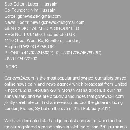
Sub-Editor : Laboni Hussain
Co-Founder : Nira Hussain
Editor:
gbnews24@gmail.com
News Room:
news.gbnews24@gmail.com
GBN FXDIGITAL MEDIA GROUP LTD
REG:NO-12791660: Incorporated UK
1110 Great West Rd, Brentford , London,
England,TW8 0GP GB UK
PHONE:+447923246622(UK) +8801725745789(BD)
+8801724772790
INTRO
Gbnews24.com is the most popular and owned journalists based
online news daily and news agency which broadcast from United
Kingdom. 21st February-2013 Mohan vasha dibosh, is our first
anniversary and we are proudly announces that gbnews24.com
jointly celebrate our first anniversary across the globe including
London, France, Sylhet on the eve of 21st February 2014.
We have dedicated staff and journalist across the world and so
far our registered representative in total more than 270 journalists