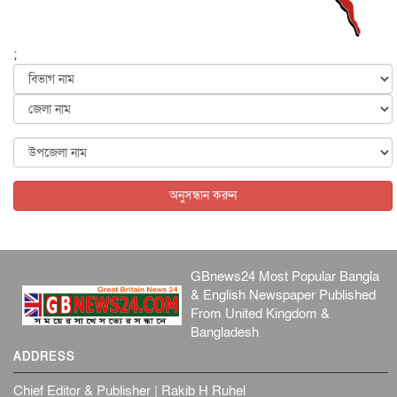
পৃথিবীর দিকে আসছে বিধ্বংসী বস্তু, পারমাণবিক বোমা দিয়ে করা
হব...
;
আন্তর্জাতিক
৫ আগস্ট, ২০২৬
কেনিয়ায় ১৫ হাতির রহস্যজনক মৃত্যু, সন্দেহের মুখে কীটনাশকের
ব্...
আন্তর্জাতিক
৫ আগস্ট, ২০২৬
বিদেশি সংবাদমাধ্যমের জন্য নতুন বিধি-নিষেধ পাকিস্তানের
আন্তর্জাতিক
৫ আগস্ট, ২০২৬
অনুসন্ধান করুন
GBnews24 Most Popular Bangla
& English Newspaper Published
From United Kingdom &
Bangladesh
ADDRESS
Chief Editor & Publisher | Rakib H Ruhel