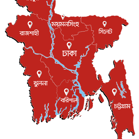
বস্তিতে কেটেছে শৈশব, আজ মুম্বাইয়ে দুই বাড়ির মালিক
বিনোদন
৬ আগস্ট, ২০২৬
যুক্তরাজ্যে বসবাসরত জাতীয়তাবাদী কুলাউড়াবাসীর মত বিনিময়
সভা...
ইউকে কমিউনিটি
৫ আগস্ট, ২০২৬
প্রধানমন্ত্রীকে সৌদি আরব সফরের আমন্ত্রণ
জাতীয়
৫ আগস্ট, ২০২৬
জুলাই গণ-অভ্যুত্থান দিবস আজ, স্মরণে দেশজুড়ে কর্মসূচি
জাতীয়
৫ আগস্ট, ২০২৬
জনগণ পরিবর্তন চেয়েছে বলেই জুলাই আন্দোলন সফল :
প্রধানমন্ত্রী
জাতীয়
৫ আগস্ট, ২০২৬
বেনজীর আহমেদের সঙ্গে পরীমনির ঘনিষ্ঠ সম্পর্ক ছিল : নাসির
মাহম...
জাতীয়
৫ আগস্ট, ২০২৬
হরমুজ নিয়ে ইরান-মার্কিন চুক্তি হতে পারে আজ : মার্কিন অর্থমন...
আন্তর্জাতিক
৫ আগস্ট, ২০২৬