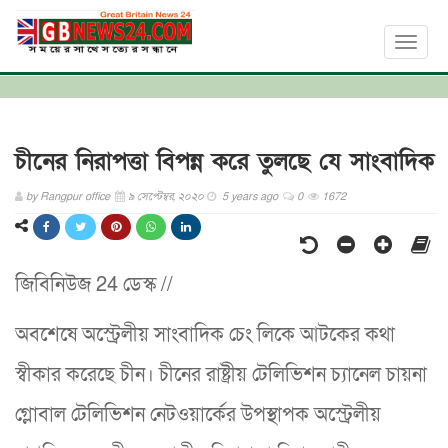
Toggl
naviga
চীনের নিরাপত্তা বিপন্ন করে তুলছে যে সাংবাদিক
by
Rangpur office
৯ সেপ্টেম্বর, ২০২০
5 years ago
0
1672
জিবিনিউজ 24 ডেস্ক //
অবশেষে অস্ট্রেলীয় সাংবাদিক চেং লিকে আটকের কথা
স্বীকার করেছে চীন। চীনের রাষ্ট্রীয় টেলিভিশন চ্যানেল চায়না
গ্লোবাল টেলিভিশন নেটওয়ার্কের উপস্থাপক অস্ট্রেলীয়