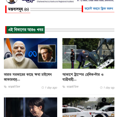
মন্তব্যসমূহ (০)
কমেন্ট করতে ক্লিক করুন
এই বিভাগের আরও খবর
ভারত সরকারের কাছে ক্ষমা চাইলেন
আকাশে ট্রাম্পের হেলিকপ্টার ও
জাকারবার্...
যাত্রীবাহী...
আন্তর্জাতিক
আন্তর্জাতিক
1 day ago
1 day ago