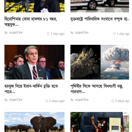
হিরোশিমায় বোমা হামলার ৮১ বছর,
যুক্তরাষ্ট্রে পারিবারিক সংঘাতে বন্দুক হা...
অস্ত্রমুক...
আন্তর্জাতিক
আন্তর্জাতিক
1 day ago
1 day ago
হরমুজ নিয়ে ইরান-মার্কিন চুক্তি হতে
পৃথিবীর দিকে আসছে বিধ্বংসী বস্তু,
পারে...
পারমাণ...
আন্তর্জাতিক
আন্তর্জাতিক
2 days ago
2 days ago