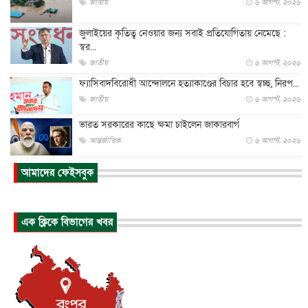
জাতীয়
৬ আগস্ট, ২০২৬
জুলাইয়ের কৃতিত্ব নেওয়ার জন্য সবাই প্রতিযোগিতায় নেমেছে :
স্বর...
জাতীয়
৬ আগস্ট, ২০২৬
ফ্যাসিবাদবিরোধী আন্দোলনে হত্যাকাণ্ডের বিচার হবে স্বচ্ছ, নিরপ...
জাতীয়
৬ আগস্ট, ২০২৬
ভারত সরকারের কাছে ক্ষমা চাইলেন জাকারবার্গ
আন্তর্জাতিক
৬ আগস্ট, ২০২৬
আকাশে ট্রাম্পের হেলিকপ্টার ও যাত্রীবাহী বিমান মুখোমুখি, তদন্...
আমাদের ফেইসবুক
আন্তর্জাতিক
৬ আগস্ট, ২০২৬
হিরোশিমায় বোমা হামলার ৮১ বছর, অস্ত্রমুক্ত বিশ্বের আহ্বান জা...
এক ক্লিকে বিভাগের খবর
আন্তর্জাতিক
৬ আগস্ট, ২০২৬
যুক্তরাষ্ট্রে পারিবারিক সংঘাতে বন্দুক হামলা, নিহত ৩
আন্তর্জাতিক
৬ আগস্ট, ২০২৬
টি-টোয়েন্টি ইতিহাসের সর্বোচ্চ রানের মালিক এখন জস বাটলার
খেলাধুলা
৬ আগস্ট, ২০২৬