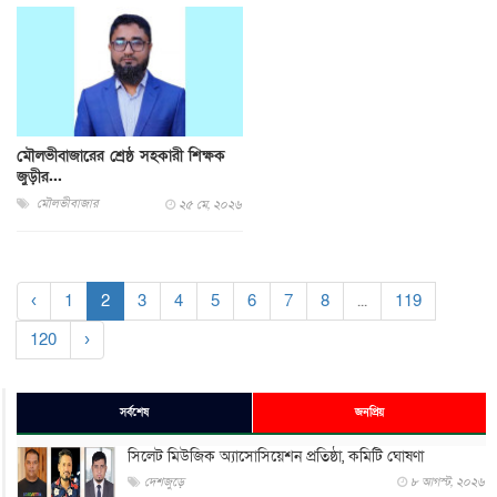
মৌলভীবাজারের শ্রেষ্ঠ সহকারী শিক্ষক
জুড়ীর...
মৌলভীবাজার
২৫ মে, ২০২৬
‹
1
2
3
4
5
6
7
8
...
119
120
›
সর্বশেষ
জনপ্রিয়
সিলেট মিউজিক অ্যাসোসিয়েশন প্রতিষ্ঠা, কমিটি ঘোষণা
দেশজুড়ে
৮ আগস্ট, ২০২৬