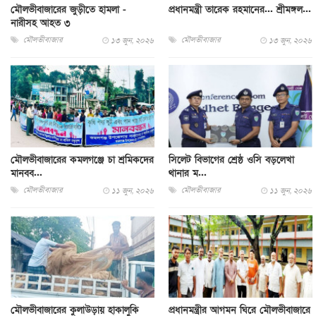
মৌলভীবাজারের জুড়ীতে হামলা -
প্রধানমন্ত্রী তারেক রহমানের... শ্রীমঙ্গল...
নারীসহ আহত ৩
মৌলভীবাজার
মৌলভীবাজার
১৩ জুন, ২০২৬
১৩ জুন, ২০২৬
মৌলভীবাজারের কমলগঞ্জে চা শ্রমিকদের
সিলেট বিভাগের শ্রেষ্ঠ ওসি বড়লেখা
মানবব...
থানার ম...
মৌলভীবাজার
মৌলভীবাজার
১১ জুন, ২০২৬
১১ জুন, ২০২৬
মৌলভীবাজারের কুলাউড়ায় হাকালুকি
প্রধানমন্ত্রীর আগমন ঘিরে মৌলভীবাজারে