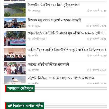
সিলেটের মিনাটিলা যেন ‘মিনি সুইজারল্যান্ড’
দেশজুড়ে
৮ আগস্ট, ২০২৬
সিলেটে দুই বাসের সংঘর্ষে ৯ জনের প্রাণহানী
দেশজুড়ে
৮ আগস্ট, ২০২৬
মৌলভীবাজার কাউয়াদিঘি হাওরে সৃষ্ট কৃত্রিম জলাবদ্ধতার স্থায়ী স...
মৌলভীবাজার
৮ আগস্ট, ২০২৬
আদিবাসীদের সাংবিধানিক স্বীকৃতি ও ভূমি অধিকার নিশ্চিতের দাবি
জাতীয়
৮ আগস্ট, ২০২৬
ড্যাবের প্রতিষ্ঠাবার্ষিকীতে প্রধানমন্ত্রী
জাতীয়
৮ আগস্ট, ২০২৬
রাষ্ট্রপতি নির্বাচন : ডাকা হবে সংসদের বিশেষ অধিবেশন
জাতীয়
৮ আগস্ট, ২০২৬
আমাদের ফেইসবুক
প্রধানমন্ত্রীর সঙ্গে সাক্ষাতে খুদে শিল্পী অনুশ্রী রায়ের স্বপ...
জাতীয়
৮ আগস্ট, ২০২৬
এই বিভাগের সর্বোচ্চ পঠিত
পাকিস্তান-তুরস্কের সঙ্গে প্রতিরক্ষা চুক্তি সৌদি আরবকে কতটা ন...