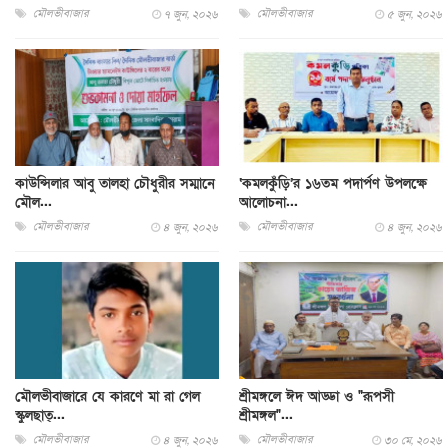
মৌলভীবাজার
মৌলভীবাজার
৭ জুন, ২০২৬
৫ জুন, ২০২৬
কাউন্সিলার আবু তালহা চৌধুরীর সম্মানে
‘কমলকুঁড়ি’র ১৬তম পদার্পণ উপলক্ষে
মৌল...
আলোচনা...
মৌলভীবাজার
মৌলভীবাজার
৪ জুন, ২০২৬
৪ জুন, ২০২৬
মৌলভীবাজারে যে কারণে মা রা গেল
শ্রীমঙ্গলে ঈদ আড্ডা ও "রূপসী
স্কুলছাত্...
শ্রীমঙ্গল"...
মৌলভীবাজার
মৌলভীবাজার
৪ জুন, ২০২৬
৩০ মে, ২০২৬