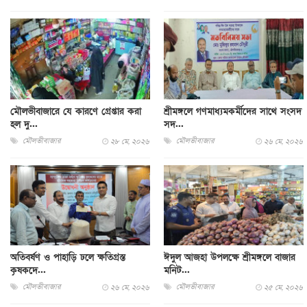
মৌলভীবাজারে যে কারণে গ্রেপ্তার করা
শ্রীমঙ্গলে গণমাধ্যমকর্মীদের সাথে সংসদ
হল দু...
সদ...
মৌলভীবাজার
মৌলভীবাজার
২৮ মে, ২০২৬
২৬ মে, ২০২৬
অতিবর্ষণ ও পাহাড়ি ঢলে ক্ষতিগ্রস্ত
​ঈদুল আজহা উপলক্ষে শ্রীমঙ্গলে বাজার
কৃষকদে...
মনিট...
মৌলভীবাজার
মৌলভীবাজার
২৬ মে, ২০২৬
২৫ মে, ২০২৬