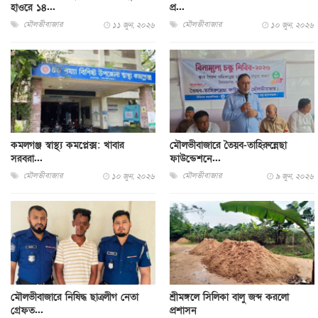
হাওরে ১৪...
প্র...
মৌলভীবাজার
মৌলভীবাজার
১১ জুন, ২০২৬
১০ জুন, ২০২৬
কমলগঞ্জ স্বাস্থ্য কমপ্লেক্স: খাবার
মৌলভীবাজারে তৈয়ব-তাহিরুন্নেছা
সরবরা...
ফাউন্ডেশনে...
মৌলভীবাজার
মৌলভীবাজার
১০ জুন, ২০২৬
৯ জুন, ২০২৬
মৌলভীবাজারে নিষিদ্ধ ছাত্রলীগ নেতা
শ্রীমঙ্গলে সিলিকা বালু জব্দ করলো
গ্রেফত...
প্রশাসন