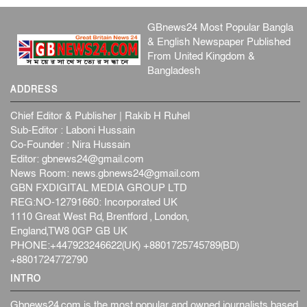
দেশজুড়ে
৬ আগস্ট, ২০২৬
GBnews24 Most Popular Bangla
আজ থেকে সবার জন্য উন্মুক্ত জুলাই স্মৃতি জাদুঘর
& English Newspaper Published
From United Kingdom &
জাতীয়
৬ আগস্ট, ২০২৬
Bangladesh
ফের বন্যার আশঙ্কা, ১০ জেলায় সতর্কতা
ADDRESS
জাতীয়
৬ আগস্ট, ২০২৬
Chief Editor & Publisher | Rakib H Ruhel
জুলাইয়ের কৃতিত্ব নেওয়ার জন্য সবাই প্রতিযোগিতায় নেমেছে :
Sub-Editor : Laboni Hussain
স্বর...
Co-Founder : Nira Hussain
Editor:
gbnews24@gmail.com
জাতীয়
৬ আগস্ট, ২০২৬
News Room:
news.gbnews24@gmail.com
ফ্যাসিবাদবিরোধী আন্দোলনে হত্যাকাণ্ডের বিচার হবে স্বচ্ছ, নিরপ...
GBN FXDIGITAL MEDIA GROUP LTD
জাতীয়
৬ আগস্ট, ২০২৬
REG:NO-12791660: Incorporated UK
1110 Great West Rd, Brentford , London,
England,TW8 0GP GB UK
PHONE:+447923246622(UK) +8801725745789(BD)
+8801724772790
INTRO
Gbnews24.com is the most popular and owned journalists based