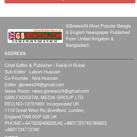
GBnews24 Most Popular Bangla
& English Newspaper Published
From United Kingdom &
Bangladesh
ADDRESS
Chief Editor & Publisher | Rakib H Ruhel
Sub-Editor : Laboni Hussain
Co-Founder : Nira Hussain
Editor:
gbnews24@gmail.com
News Room:
news.gbnews24@gmail.com
GBN FXDIGITAL MEDIA GROUP LTD
REG:NO-12791660: Incorporated UK
1110 Great West Rd, Brentford , London,
England,TW8 0GP GB UK
PHONE:+447923246622(UK) +8801725745789(BD)
+8801724772790