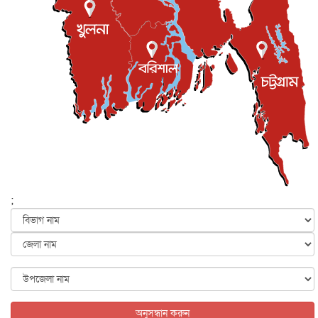
ইস্ট লন্ডন মসজিদের জুমার খুতবা : “কুরআন হোক জীবন দেখার
লেন্স...
ইসলাম ও জীবন
৭ আগস্ট, ২০২৬
সিলেটের কন্যা মোহিনী রশিদ এনওয়াইপিডির উচ্চপদস্থ কর্মকর্তা
দেশজুড়ে
৬ আগস্ট, ২০২৬
আজ থেকে সবার জন্য উন্মুক্ত জুলাই স্মৃতি জাদুঘর
জাতীয়
৬ আগস্ট, ২০২৬
ফের বন্যার আশঙ্কা, ১০ জেলায় সতর্কতা
জাতীয়
৬ আগস্ট, ২০২৬
;
জুলাইয়ের কৃতিত্ব নেওয়ার জন্য সবাই প্রতিযোগিতায় নেমেছে :
স্বর...
জাতীয়
৬ আগস্ট, ২০২৬
ফ্যাসিবাদবিরোধী আন্দোলনে হত্যাকাণ্ডের বিচার হবে স্বচ্ছ, নিরপ...
জাতীয়
৬ আগস্ট, ২০২৬
অনুসন্ধান করুন