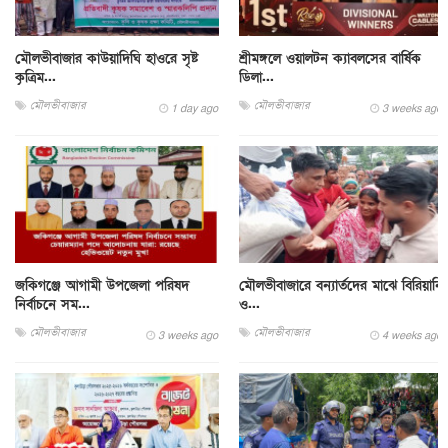
মৌলভীবাজার কাউয়াদিঘি হাওরে সৃষ্ট
শ্রীমঙ্গলে ওয়ালটন ক্যাবলসের বার্ষিক
কৃত্রিম...
ডিলা...
মৌলভীবাজার
মৌলভীবাজার
1 day ago
3 weeks ago
জকিগঞ্জে আগামী উপজেলা পরিষদ
মৌলভীবাজারে বন্যার্তদের মাঝে বিরিয়ানি
নির্বাচনে সম...
ও...
মৌলভীবাজার
মৌলভীবাজার
3 weeks ago
4 weeks ago