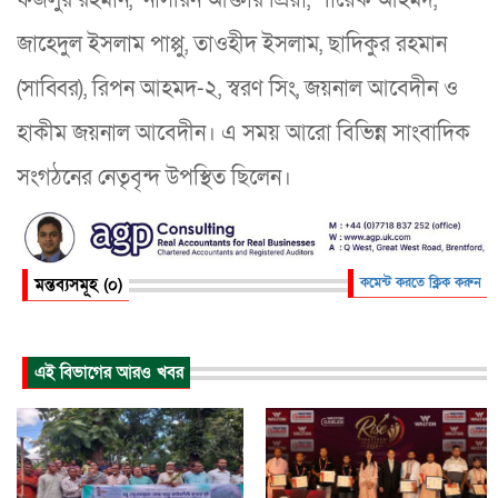
জাহেদুল ইসলাম পাপ্পু, তাওহীদ ইসলাম, ছাদিকুর রহমান
(সাব্বির), রিপন আহমদ-২, স্বরণ সিং, জয়নাল আবেদীন ও
হাকীম জয়নাল আবেদীন। এ সময় আরো বিভিন্ন সাংবাদিক
সংগঠনের নেতৃবৃন্দ উপস্থিত ছিলেন।
মন্তব্যসমূহ (০)
কমেন্ট করতে ক্লিক করুন
এই বিভাগের আরও খবর