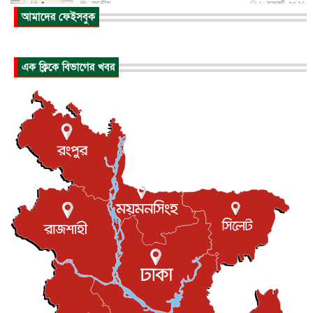
জাতীয়
৮ আগস্ট, ২০২৬
আমাদের ফেইসবুক
প্রধানমন্ত্রীর সঙ্গে সাক্ষাতে খুদে শিল্পী অনুশ্রী রায়ের স্বপ...
জাতীয়
৮ আগস্ট, ২০২৬
এক ক্লিকে বিভাগের খবর
পাকিস্তান-তুরস্কের সঙ্গে প্রতিরক্ষা চুক্তি সৌদি আরবকে কতটা ন...
আন্তর্জাতিক
৮ আগস্ট, ২০২৬
যুক্তরাজ্যে গ্রুমিং কেলেঙ্কারি : পাকিস্তানির অপরাধে অস্বস্তি...
আন্তর্জাতিক
৮ আগস্ট, ২০২৬
বিরোধ কাটিয়ে কূটনৈতিক সম্পর্ক পুনঃস্থাপন করছে মেক্সিকো ও
পের...
আন্তর্জাতিক
৮ আগস্ট, ২০২৬
এবার ওটিটিতে মুক্তি পেল ‘মালিক’
বিনোদন
৮ আগস্ট, ২০২৬
রিয়ালকে ‘না’ বলা রদ্রির জন্য বার্সার কাছে কত চাইল ম্যানসিটি
খেলাধুলা
৮ আগস্ট, ২০২৬
শিল্পকলায় চলচ্চিত্র উৎসব, বিনা মূল্যে দেখা যাবে ৬ সিনেমা
বিনোদন
৮ আগস্ট, ২০২৬