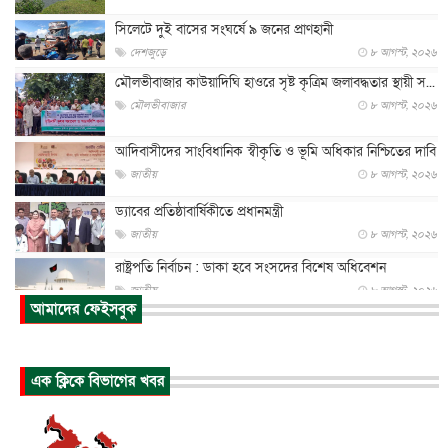
সিলেটে দুই বাসের সংঘর্ষে ৯ জনের প্রাণহানী
দেশজুড়ে
৮ আগস্ট, ২০২৬
মৌলভীবাজার কাউয়াদিঘি হাওরে সৃষ্ট কৃত্রিম জলাবদ্ধতার স্থায়ী স...
মৌলভীবাজার
৮ আগস্ট, ২০২৬
আদিবাসীদের সাংবিধানিক স্বীকৃতি ও ভূমি অধিকার নিশ্চিতের দাবি
জাতীয়
৮ আগস্ট, ২০২৬
ড্যাবের প্রতিষ্ঠাবার্ষিকীতে প্রধানমন্ত্রী
জাতীয়
৮ আগস্ট, ২০২৬
রাষ্ট্রপতি নির্বাচন : ডাকা হবে সংসদের বিশেষ অধিবেশন
জাতীয়
৮ আগস্ট, ২০২৬
আমাদের ফেইসবুক
প্রধানমন্ত্রীর সঙ্গে সাক্ষাতে খুদে শিল্পী অনুশ্রী রায়ের স্বপ...
জাতীয়
৮ আগস্ট, ২০২৬
এক ক্লিকে বিভাগের খবর
পাকিস্তান-তুরস্কের সঙ্গে প্রতিরক্ষা চুক্তি সৌদি আরবকে কতটা ন...
আন্তর্জাতিক
৮ আগস্ট, ২০২৬
যুক্তরাজ্যে গ্রুমিং কেলেঙ্কারি : পাকিস্তানির অপরাধে অস্বস্তি...