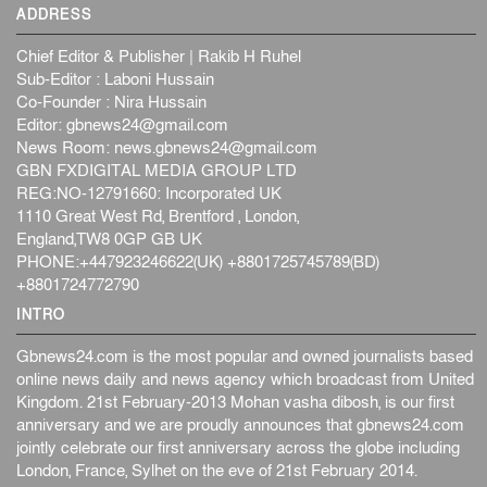
ADDRESS
Chief Editor & Publisher | Rakib H Ruhel
Sub-Editor : Laboni Hussain
Co-Founder : Nira Hussain
Editor:
gbnews24@gmail.com
News Room:
news.gbnews24@gmail.com
GBN FXDIGITAL MEDIA GROUP LTD
REG:NO-12791660: Incorporated UK
1110 Great West Rd, Brentford , London,
England,TW8 0GP GB UK
PHONE:+447923246622(UK) +8801725745789(BD)
+8801724772790
INTRO
Gbnews24.com is the most popular and owned journalists based
online news daily and news agency which broadcast from United
Kingdom. 21st February-2013 Mohan vasha dibosh, is our first
anniversary and we are proudly announces that gbnews24.com
jointly celebrate our first anniversary across the globe including
London, France, Sylhet on the eve of 21st February 2014.