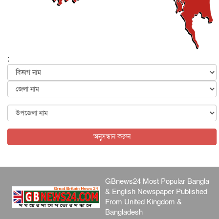
আজ থেকে সবার জন্য উন্মুক্ত জুলাই স্মৃতি জাদুঘর
জাতীয়
৬ আগস্ট, ২০২৬
ফের বন্যার আশঙ্কা, ১০ জেলায় সতর্কতা
জাতীয়
৬ আগস্ট, ২০২৬
;
জুলাইয়ের কৃতিত্ব নেওয়ার জন্য সবাই প্রতিযোগিতায় নেমেছে :
স্বর...
জাতীয়
৬ আগস্ট, ২০২৬
ফ্যাসিবাদবিরোধী আন্দোলনে হত্যাকাণ্ডের বিচার হবে স্বচ্ছ, নিরপ...
জাতীয়
৬ আগস্ট, ২০২৬
অনুসন্ধান করুন
GBnews24 Most Popular Bangla
& English Newspaper Published
From United Kingdom &
Bangladesh