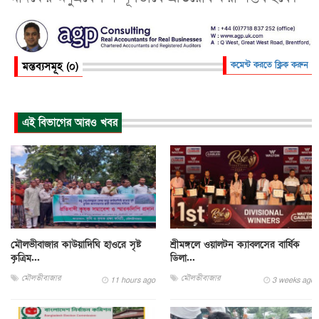
মন্তব্যসমূহ (০)
কমেন্ট করতে ক্লিক করুন
এই বিভাগের আরও খবর
মৌলভীবাজার কাউয়াদিঘি হাওরে সৃষ্ট
শ্রীমঙ্গলে ওয়ালটন ক্যাবলসের বার্ষিক
কৃত্রিম...
ডিলা...
মৌলভীবাজার
মৌলভীবাজার
11 hours ago
3 weeks ago