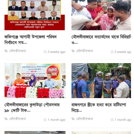
জকিগঞ্জে আগামী উপজেলা পরিষদ
মৌলভীবাজারে বন্যার্তদের মাঝে বিরিয়ানি
নির্বাচনে সম...
ও...
মৌলভীবাজার
মৌলভীবাজার
3 weeks ago
3 weeks ago
মৌলভীবাজারের কুলাউড়া পৌরসভার
রাজনগরে স্ত্রীকে হত্যা করে মাটিচাপা
৯৮ কোটি টাক...
দিয়ে...
মৌলভীবাজার
মৌলভীবাজার
1 month ago
1 month ago