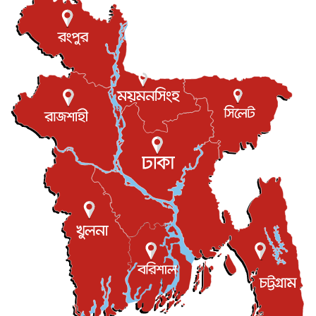
আন্তর্জাতিক
৮ আগস্ট, ২০২৬
বিরোধ কাটিয়ে কূটনৈতিক সম্পর্ক পুনঃস্থাপন করছে মেক্সিকো ও
পের...
আন্তর্জাতিক
৮ আগস্ট, ২০২৬
এবার ওটিটিতে মুক্তি পেল ‘মালিক’
বিনোদন
৮ আগস্ট, ২০২৬
রিয়ালকে ‘না’ বলা রদ্রির জন্য বার্সার কাছে কত চাইল ম্যানসিটি
খেলাধুলা
৮ আগস্ট, ২০২৬
শিল্পকলায় চলচ্চিত্র উৎসব, বিনা মূল্যে দেখা যাবে ৬ সিনেমা
বিনোদন
৮ আগস্ট, ২০২৬
ইস্ট লন্ডন মসজিদের জুমার খুতবা : “কুরআন হোক জীবন দেখার
লেন্স...
ইসলাম ও জীবন
৭ আগস্ট, ২০২৬
সিলেটের কন্যা মোহিনী রশিদ এনওয়াইপিডির উচ্চপদস্থ কর্মকর্তা
দেশজুড়ে
৬ আগস্ট, ২০২৬