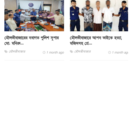
মৌলভীবাজারের নবাগত পুলিশ সুপার
মৌলভীবাজারে আপন ভাইকে হত্যা,
মো. মনিরু...
মজিদসহ গ্রে...
মৌলভীবাজার
মৌলভীবাজার
1 month ago
1 month ago