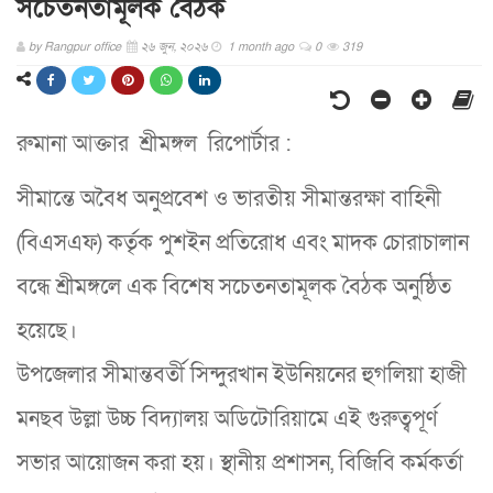
সচেতনতামূলক বৈঠক
by
Rangpur office
২৬ জুন, ২০২৬
1 month ago
0
319
রুমানা আক্তার শ্রীমঙ্গল রিপোর্টার :
সীমান্তে অবৈধ অনুপ্রবেশ ও ভারতীয় সীমান্তরক্ষা বাহিনী
(বিএসএফ) কর্তৃক পুশইন প্রতিরোধ এবং মাদক চোরাচালান
বন্ধে শ্রীমঙ্গলে এক বিশেষ সচেতনতামূলক বৈঠক অনুষ্ঠিত
হয়েছে।
​উপজেলার সীমান্তবর্তী সিন্দুরখান ইউনিয়নের হুগলিয়া হাজী
মনছব উল্লা উচ্চ বিদ্যালয় অডিটোরিয়ামে এই গুরুত্বপূর্ণ
সভার আয়োজন করা হয়। স্থানীয় প্রশাসন, বিজিবি কর্মকর্তা