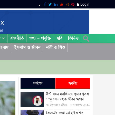
Login
রাজনীতি
তথ্য – প্রযুক্তি
ছবি
ভিডিও
া
ংবাদ
ইসলাম ও জীবন
নারী ও শিশু
সর্বশেষ
জনপ্রিয়
ইস্ট লন্ডন মসজিদের জুমার খুতবা
: “কুরআন হোক জীবন দেখার
লেন্স...
ইসলাম ও জীবন
৭ আগস্ট, ২০২৬
সিলেটের কন্যা মোহিনী রশিদ