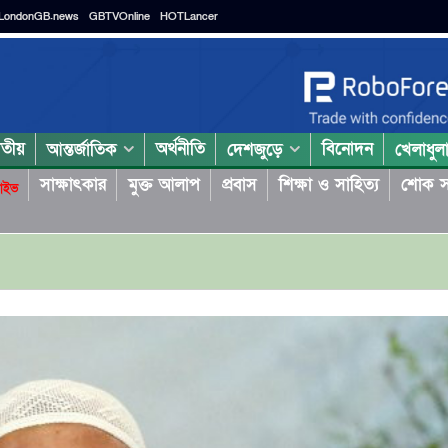
LondonGB.news
GBTVOnline
HOTLancer
াতীয়
অর্থনীতি
বিনোদন
আন্তর্জাতিক
দেশজুড়ে
খেলাধুল
সাক্ষাৎকার
মুক্ত আলাপ
প্রবাস
শিক্ষা ও সাহিত্য
শোক স
াইভ