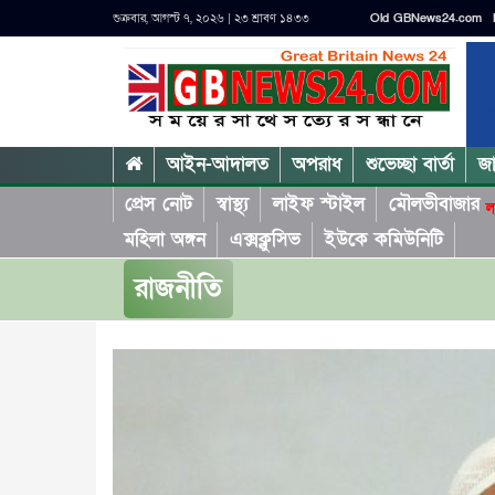
শুক্রবার, আগস্ট ৭, ২০২৬ | ২৩ শ্রাবণ ১৪৩৩
Old GBNews24.com
আইন-আদালত
অপরাধ
শুভেচ্ছা বার্তা
জ
প্রেস নোট
স্বাস্থ্য
লাইফ স্টাইল
মৌলভীবাজার
ল
মহিলা অঙ্গন
এক্সক্লুসিভ
ইউকে কমিউনিটি
রাজনীতি