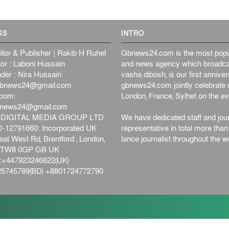
SS
INTRO
itor & Publisher | Rakib H Ruhel
Gbnews24.com is the most popul
or : Laboni Hussain
and news agency which broadca
der : Nira Hussain
vasha dibosh, is our first anniv
bnews24@gmail.com
gbnews24.com jointly celebrate o
oom:
London, France, Sylhet on the ev
bnews24@gmail.com
DIGITAL MEDIA GROUP LTD
We have dedicated staff and jour
12791660: Incorporated UK
representative in total more tha
at West Rd, Brentford , London,
lance journalist throughout the wo
d,TW8 0GP GB UK
+447923246622(UK)
5745789(BD) +8801724772790