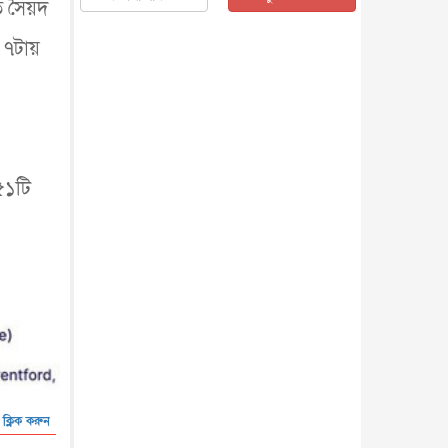
ি সৈয়দ
জাতীয়
৫ আগস্ট, ২০২৬
জুলাই গণ-অভ্যুত্থান দিবস আজ,
া ৭টায়
স্মরণে দেশজুড়ে কর্মসূচি
জাতীয়
৫ আগস্ট, ২০২৬
জনগণ পরিবর্তন চেয়েছে বলেই
জুলাই আন্দোলন সফল : প্রধানমন্ত্রী
জাতীয়
৫ আগস্ট, ২০২৬
৫১টি
বেনজীর আহমেদের সঙ্গে পরীমনির
ঘনিষ্ঠ সম্পর্ক ছিল : নাসির মাহম...
জাতীয়
৫ আগস্ট, ২০২৬
হরমুজ নিয়ে ইরান-মার্কিন চুক্তি
হতে পারে আজ : মার্কিন অর্থমন...
আন্তর্জাতিক
৫ আগস্ট, ২০২৬
পৃথিবীর দিকে আসছে বিধ্বংসী
বস্তু, পারমাণবিক বোমা দিয়ে করা
হব...
আন্তর্জাতিক
৫ আগস্ট, ২০২৬
কেনিয়ায় ১৫ হাতির রহস্যজনক
 ক্লিক করুন
মৃত্যু, সন্দেহের মুখে কীটনাশকের