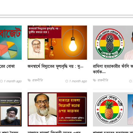
রের বোঝা
জনস্বার্থে বিদ্যুতের মূল্যবৃদ্ধি নয় : দু...
রামিসা হত্যাকারীর ফাঁসি জ
কার্যক...
রাজনীতি
রাজনীতি
1 month ago
1 month ago