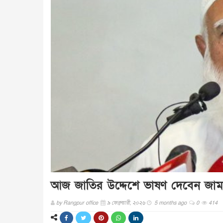
আজ জাতির উদ্দেশে ভাষণ দেবেন জা
by
Rangpur office
৯ ফেব্রুয়ারী, ২০২৬
5 months ago
0
414