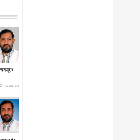
ব্...
আন্তর্জাতিক
৫ আগস্ট, ২০২৬
নসম্মুখে
2 months ago