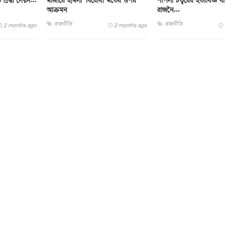
শ্রদ্ধা সৈয়দ...
মাজারে হামলা' বিরোধী মতের ওপর
শাপলা চত্বরের হত্যাযজ্ঞ 
আক্রমন
রাজনৈ...
রাজনীতি
রাজনীতি
2 months ago
2 months ago