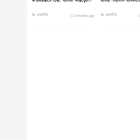
জন্মজয়ন্তীতে শ্রদ্ধা: বাংলার অন্তিত্বের...
দ্বীতিয় শাহাদাত বার্ষিকীতে 
রাজনীতি
রাজনীতি
2 months ago