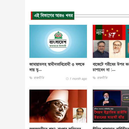
এই বিভাগের আরও খবর
জামায়াতসহ স্বাধীনতাবিরোধী ৩ দলকে
বাজেটে গরীবের উপর ক
দায় মু...
চাপাবেন না :...
রাজনীতি
রাজনীতি
1 month ago