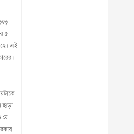
ত্বে
এর ৫
েছে। এই
রকারের।
ময়টাকে
ল ছাড়া
ে যে
সরকার