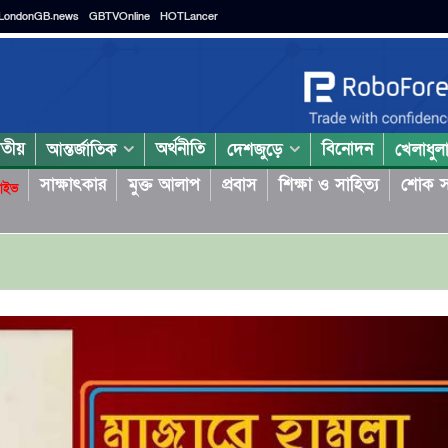
LondonGB.news
GBTVOnline
HOTLancer
াতীয়
অর্থনীতি
বিনোদন
আন্তর্জাতিক
দেশজুড়ে
খেলাধুল
সাক্ষাৎকার
মুক্ত আলাপ
প্রবাস
শিক্ষা ও সাহিত্য
শোক স
াইভ