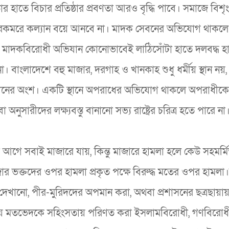
হাতে বিচার প্রতিষ্ঠার প্রবণতা আরও বৃদ্ধি পাবে। সমাজে বিশৃ
য কোন রকমরে কল্যান বয়ে আনবে না। মাদক সেবনের অভিযোগ থাকলে
নীর। মাদকবিরোধী অভিযান কোনোভাবেই লাঠিসোঁটা হাতে দলবদ্ধ হ
না। বাংলাদেশে বহু মাজার, দরগাহ ও খানকাহ শুধু ধর্মীয় স্থান নয়
স্থানের অংশ। একটি স্থানে অপরাধের অভিযোগ থাকলে অপরাধীকে
নুসারীদের লক্ষ্যবস্তু বানানো সভ্য রাষ্ট্রের চরিত্র হতে পারে না
আগে সবাই মাজারে যায়, কিন্তু মাজারে হামলা হলে কেউ সহমর্মি
ার ভক্তদের ওপর হামলা প্রকৃত পক্ষে বিরুদ্ধ মতের ওপর হামলা
 দেখানো, পীর-মুরিদদের অপমান করা, অথবা প্রশাসনের ছত্রছায়ায়
মীয় মতভেদকে সহিংসতায় পরিণত করা ইসলামবিরোধী, গণবিরোধ