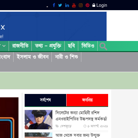
Login
রাজনীতি
তথ্য – প্রযুক্তি
ছবি
ভিডিও
া
ংবাদ
ইসলাম ও জীবন
নারী ও শিশু
সর্বশেষ
জনপ্রিয়
সিলেটের কন্যা মোহিনী রশিদ
এনওয়াইপিডির উচ্চপদস্থ কর্মকর্তা
দেশজুড়ে
৬ আগস্ট, ২০২৬
আজ থেকে সবার জন্য উন্মুক্ত