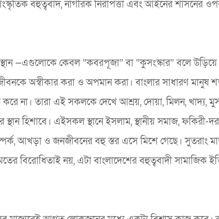
সাংস্কৃতিক বহুত্ববাদ, নাগরিক নিরাপত্তা এবং আইনের শাসনের ও
িস্থান —এগুলোকে কেবল “কবরপূজা” বা “কুসংস্কার” বলে উড়িয়ে
জীবনকে অস্বীকার করা ও অপমান করা। বাংলার সাধারণ মানুষ 
নিত করে না। তারা এই সকলকে দেখে আশ্রয়, দোয়া, মিলন, খাদ্য, মুস
র্যাদার স্থান হিশাবে। এইসকল স্থানে ইসলাম, স্থানীয় সমাজ, ফকিরী-
সম্পর্ক, আখড়া ও জনজীবনের বহু স্তর এসে মিশে গেছে। সুতরাং ম
 মতের বিরোধিতাই নয়, এটা বাংলাদেশের বহুত্ববাদী সামাজিক ই