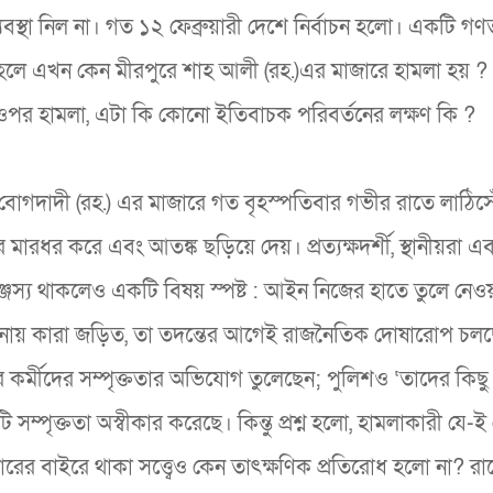
্থা নিল না। গত ১২ ফেব্রুয়ারী দেশে নির্বাচন হলো। একটি গণতান
 তাহলে এখন কেন মীরপুরে শাহ আলী (রহ.)এর মাজারে হামলা হয় 
ের ওপর হামলা, এটা কি কোনো ইতিবাচক পরিবর্তনের লক্ষণ কি ?
োগদাদী (রহ.) এর মাজারে গত বৃহস্পতিবার গভীর রাতে লাঠিসো
ধর করে এবং আতঙ্ক ছড়িয়ে দেয়। প্রত্যক্ষদর্শী, স্থানীয়রা এ
্জস্য থাকলেও একটি বিষয় স্পষ্ট : আইন নিজের হাতে তুলে নেও
 ঘটনায় কারা জড়িত, তা তদন্তের আগেই রাজনৈতিক দোষারোপ চল
 কর্মীদের সম্পৃক্ততার অভিযোগ তুলেছেন; পুলিশও ‘তাদের কিছ
সম্পৃক্ততা অস্বীকার করেছে। কিন্তু প্রশ্ন হলো, হামলাকারী যে-ই
ের বাইরে থাকা সত্ত্বেও কেন তাৎক্ষণিক প্রতিরোধ হলো না? রাষ্ট্