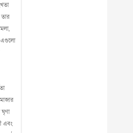
ংখতা
 তার
ামলা,
, এগুলো
।
তা
।মাজার
 ঘৃণা
ী এবং