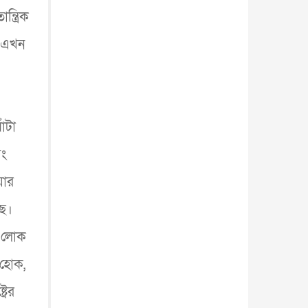
্ত্রিক
? এখন
ঁটা
বং
য়ার
ছে।
ু লোক
 হোক,
রের