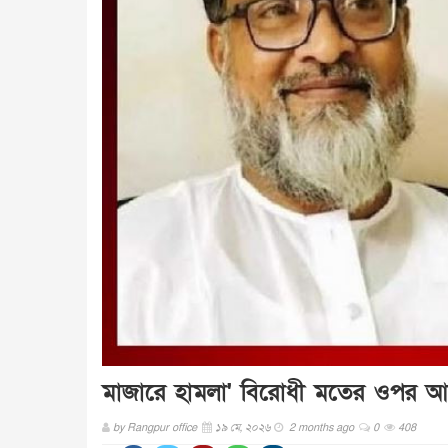
মাজারে হামলা' বিরোধী মতের ওপর আ
by
Rangpur office
১৯ মে, ২০২৬
2 months ago
0
408