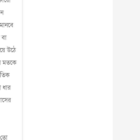
কারো
আন্তর্জাতিক
৫ আগস্ট, ২০২৬
োন
 মানবে
 বা
হয়ে উঠে
ীয় মতকে
কৃতিক
া ধার
রাসের
া তো