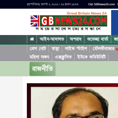
বৃহস্পতিবার, আগস্ট ৬, ২০২৬ | ২২ শ্রাবণ ১৪৩৩
Old GBNews24.com
আইন-আদালত
অপরাধ
শুভেচ্ছা বার্তা
জ
প্রেস নোট
স্বাস্থ্য
লাইফ স্টাইল
মৌলভীবাজার
ল
মহিলা অঙ্গন
এক্সক্লুসিভ
ইউকে কমিউনিটি
রাজনীতি