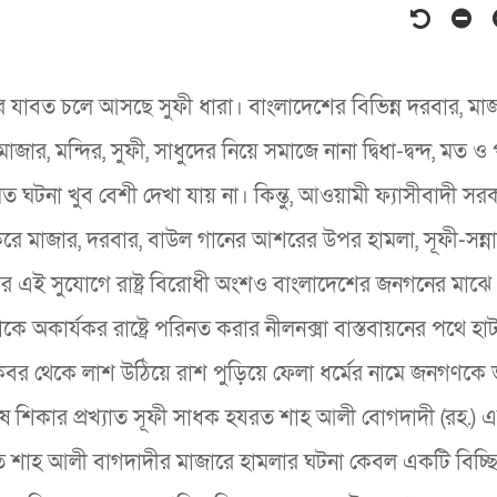
 যাবত চলে আসছে সুফী ধারা। বাংলাদেশের বিভিন্ন দরবার, মা
র, মন্দির, সুফী, সাধুদের নিয়ে সমাজে নানা দ্বিধা-দ্বন্দ, মত ও
 ঘটনা খুব বেশী দেখা যায় না। কিন্তু, আওয়ামী ফ্যাসীবাদী সর
 করে মাজার, দরবার, বাউল গানের আশরের উপর হামলা, সূফী-সন্ন
ই সুযোগে রাষ্ট্র বিরোধী অংশও বাংলাদেশের জনগনের মাঝে ধ
ে অকার্যকর রাষ্ট্রে পরিনত করার নীলনক্সা বাস্তবায়নের পথে হা
া, কবর থেকে লাশ উঠিয়ে রাশ পুড়িয়ে ফেলা ধর্মের নামে জনগণকে
েষ শিকার প্রখ্যাত সূফী সাধক হযরত শাহ আলী বোগদাদী (রহ.) 
 শাহ আলী বাগদাদীর মাজারে হামলার ঘটনা কেবল একটি বিচ্ছিন