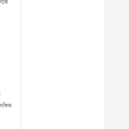
াসকে
ে
সঙ্গিক