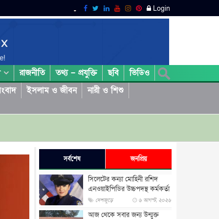
Login
রাজনীতি
তথ্য – প্রযুক্তি
ছবি
ভিডিও
া
ংবাদ
ইসলাম ও জীবন
নারী ও শিশু
সর্বশেষ
জনপ্রিয়
সিলেটের কন্যা মোহিনী রশিদ
এনওয়াইপিডির উচ্চপদস্থ কর্মকর্তা
দেশজুড়ে
৬ আগস্ট, ২০২৬
আজ থেকে সবার জন্য উন্মুক্ত