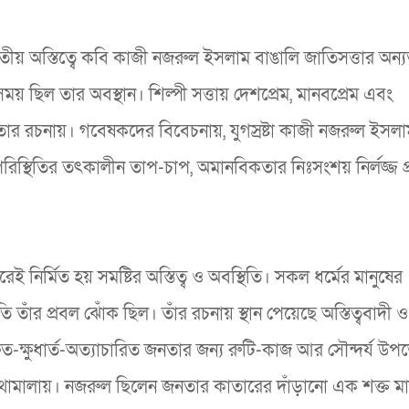
তীয় অস্তিত্বে কবি কাজী নজরুল ইসলাম বাঙালি জাতিসত্তার অন্
সময় ছিল তার অবস্থান। শিল্পী সত্তায় দেশপ্রেম, মানবপ্রেম এবং
 তার রচনায়। গবেষকদের বিবেচনায়, যুগস্রষ্টা কাজী নজরুল ইসল
 পরিস্থিতির তৎকালীন তাপ-চাপ, অমানবিকতার নিঃসংশয় নির্লজ্জ 
 নির্মিত হয় সমষ্টির অস্তিত্ব ও অবস্থিতি। সকল ধর্মের মানুষের
াঁর প্রবল ঝোঁক ছিল। তাঁর রচনায় স্থান পেয়েছে অস্তিত্ববাদী ও
ক্ষিত-ক্ষুধার্ত-অত্যাচারিত জনতার জন্য রুটি-কাজ আর সৌন্দর্য উ
র কথামালায়। নজরুল ছিলেন জনতার কাতারের দাঁড়ানো এক শক্ত মা