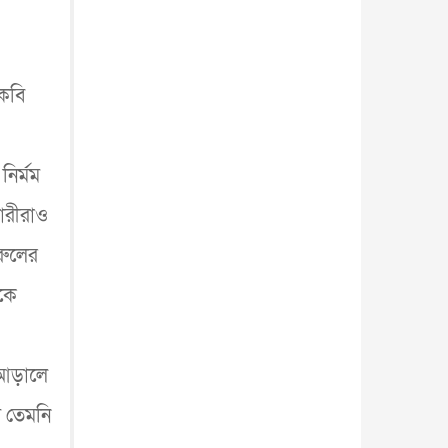
আন্তর্জাতিক
৫ আগস্ট, ২০২৬
 কবি
নির্মম
ধারীরাও
রুলের
ষকে
র আড়ালে
য তেমনি