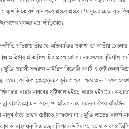
 আত্মশক্তিতে বলীয়ান করে প্রহরে প্রহরে। ‘মানুষের চেয়ে বড় কিছ
চারণের মূলমন্ত্র হয়ে দাঁড়িয়েছে।
প্রীতি প্রতিষ্ঠায় তাঁর যে অভিব্যক্তির প্রকাশ, তা জাতীয় চেতনার 
াজ প্রতিষ্ঠার প্রতি ছিল তাঁর প্রবল ঝোঁক। নজরুলের সৃষ্টিশীল কর
মুক্তি-প্রয়াসী নজরুল আইরিশ বিদ্রোহী রবার্ট এ নেট (কহন মিশ্র
 ১৫ সংখ্যা, কার্তিক ১৩২৯)-এর ভূমিকাংশে লিখেছেন- ‘সকল দেশ
র্থযাত্রার আরম্ভ মানবের সৃষ্টিকাল হইতে আরম্ভ হইয়াছে। অত্যাচ
ন্থা যাহাই হোক না কেন, সে অভিযান যে সত্যের উপর প্রতিষ্ঠিত.
ানুষ বাঁচে তাহার চেষ্টাতে, সাফল্যে নয়। মুক্তি লাভের আদর্শ ম
কোথাও তাহা ধনাভিজাত্যের বিপক্ষে উঠিয়াছে, কোথাও বা প্রতিষ্ঠ