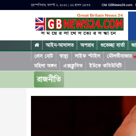
বৃহস্পতিবার, আগস্ট ৬, ২০২৬ | ২২ শ্রাবণ ১৪৩৩
Old GBNews24.com
আইন-আদালত
অপরাধ
শুভেচ্ছা বার্তা
জ
প্রেস নোট
স্বাস্থ্য
লাইফ স্টাইল
মৌলভীবাজার
ল
মহিলা অঙ্গন
এক্সক্লুসিভ
ইউকে কমিউনিটি
রাজনীতি