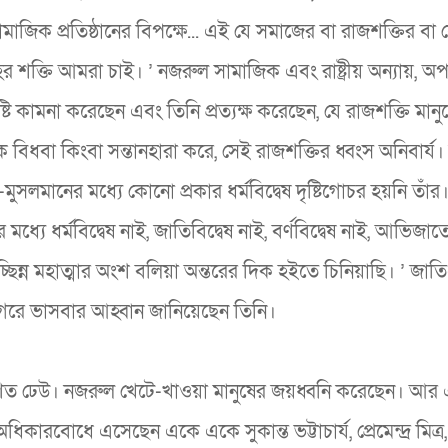
ামাজিক প্রতিষ্ঠানের বিপক্ষে... এই যে সমাজের বা রাজশক্তির বা
হের শক্তি আমরা চাই। ’ নজরুল সামাজিক এবং রাষ্ট্রীয় অন্যায়, অ
 কামনা করেছেন এবং তিনি প্রত্যক্ষ করেছেন, যে রাজশক্তি মানুষ
ধবা কিংবা সন্তানহারা করে, সেই রাজশক্তির ধ্বংস অনিবার্য। 
ুসলমানের মধ্যে কোনো প্রকার ধর্মবিদ্বেষ দৃষ্টিগোচর হয়নি তাঁর
যে ধর্মবিদ্বেষ নাই, জাতিবিদ্বেষ নাই, বর্ণবিদ্বেষ নাই, আভিজাত্
্ন মহাত্মার অংশ বলিয়া অন্তরের দিক হইতে চিনিয়াছি। ’ জাতি
 সাগরে ভাসবার আহ্বান জানিয়েছেন তিনি।
রাণিত ঢেউ। নজরুল খেটে-খাওয়া মানুষের জয়ধ্বনি করেছেন। আর
ারবোধে এসেছেন একে একে সুকান্ত ভট্টাচার্য, প্রেমেন্দ্র মিত্র,