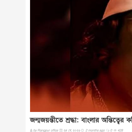
জন্মজয়ন্তীতে শ্রদ্ধা: বাংলার অন্তিত্বে
by
Rangpur office
২৪ মে, ২০২৬
2 months ago
0
428