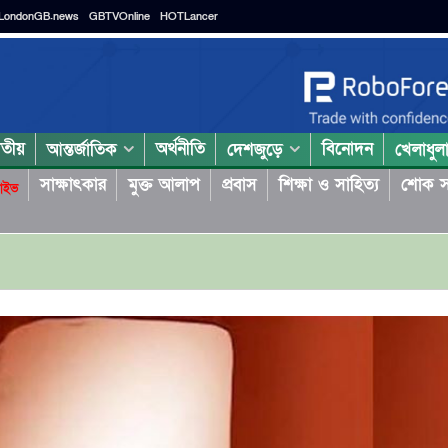
LondonGB.news
GBTVOnline
HOTLancer
াতীয়
অর্থনীতি
বিনোদন
আন্তর্জাতিক
দেশজুড়ে
খেলাধুল
সাক্ষাৎকার
মুক্ত আলাপ
প্রবাস
শিক্ষা ও সাহিত্য
শোক স
াইভ