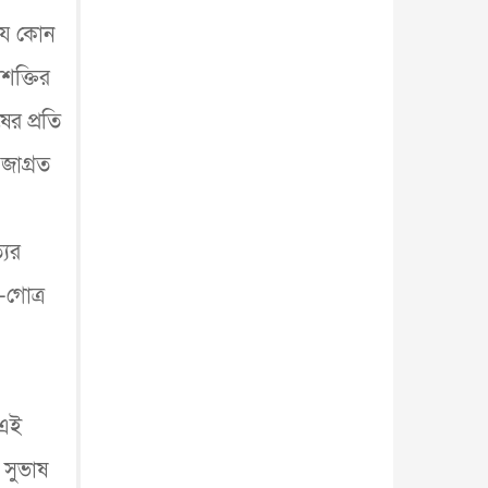
 যে কোন
পশক্তির
ের প্রতি
জাগ্রত
।
যের
-গোত্র
 এই
 সুভাষ