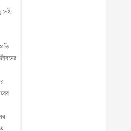
ু নেই,
প্রতি
্মজীবনের
ের
ারের
ানব-
িত