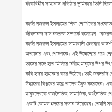
ফাঁকবিহীন সাম্যবাদ প্রতিষ্ঠার ভূমিকায় তিনি 
কাজী নজরুল ইসলামের শিরা-শোণিতের সংক্ষোভ,
জীবনানন্দ দাস নজরুল সম্পর্কে বলেছেন- "নজরু
কাজী নজরুল ইসলামের সাম্যবাদী চেতনার আদর্শ ছ
অত্যাচার এবং শোষণকে। এই উদ্দেশ্যের পথে শ্বেত
তাদের সঙ্গে হাত মিলিয়ে নিরীহ মানুষের উপর উ
কবি হৃদয় হাহাকার করে উঠেছে। তাই জনদরদি রো
উদ্ধারের বিপ্লবের মন্ত্রে তাদের উদ্বুদ্ধ করেছে
মানুষদেরকে রাজনৈতিক, সামাজিক, অর্থনৈতিক শোষ
একটি কোমল হদয়ের সন্ধান দিয়েছেন। তেমনি সর্বমা