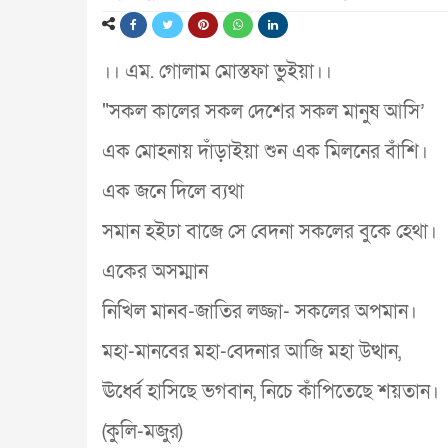
।। এম. গোলাম মোস্তফা ভুইয়া।।
"সকল কালের সকল দেশের সকল মানুষ আসি’
এক মোহনায় দাঁড়াইয়া শুন এক মিলনের বাঁশি।
এক জনে দিলে ব্যথা
সমান হইঢা বাজে সে বেদনা সকলের বুকে হেথা।
একের অসম্মান
নিখিল মানব-জাতির লজ্জা- সকলের অপমান।
মহা-মানবের মহা-বেদনার আজি মহা উত্থান,
ঊর্ধ্বে হাসিছে ভগবান, নিচে কাঁপিতেছে শয়তান।
(কুলি-মজুর)