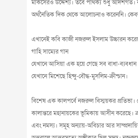
মার্কসেরও উদ্দেশ্য। তবে পার্থক্য শুধু আদর্শগ
অর্থনৈতিক দিক থেকে আলোচনাও করেননি। কেবল সোচ্চ
এখানেই কবি কাজী নজরুল ইসলাম উচ্চারন করে
গাহি সাম্যের গান
যেখানে আসিয়া এক হয়ে গেছে সব বাধা-ব্যবধান
যেখানে মিশেছে হিন্দু-বৌদ্ধ-মুসলিম-ক্রীশ্চান।
বিশেষ এক কালপর্বে নজরুল বিস্ময়কর প্রতিভা। দে
কালান্তরে মহানায়কের ভূমিকায় আসীন করেছে। ক্
এবং নমস্য। সমূহ অন্যায়-অবিচার আর সাম্প্রদায়ি
অন্তরালে আন্তরসত্যে অঙ্গীকার ছিল সুদৃঢ়। নজরুলের অ