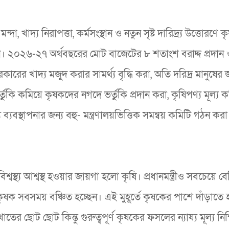
ন্দা, খাদ্য নিরাপত্তা, কর্মসংস্থান ও নতুন সৃষ্ট দারিদ্র্য উত্তোরণে 
োজন। ২০২৬-২৭ অর্থবছরের মোট বাজেটের ৮ শতাংশ বরাদ্দ প্রদান
ের খাদ্য মজুদ করার সামর্থ্য বৃদ্ধি করা, অতি দরিদ্র মানুষের জন
্তুকি কমিয়ে কৃষকদের নগদে ভর্তুকি প্রদান করা, কৃষিপণ্য মূল্য
 ব্যবস্থাপনার জন্য বহু- মন্ত্রণালয়ভিত্তিক সমন্বয় কমিটি গঠন ক
বস্থ্য আশ্বস্থ হওয়ার জায়গা হলো কৃষি। প্রধানমন্ত্রীও সবচেয়ে ব
ষক সবসময় বঞ্চিত হচ্ছেন। এই মুহূর্তে কৃষকের পাশে দাঁড়াতে 
র ছোট ছোট কিন্তু গুরুত্বপূর্ণ কৃষকের ফসলের ন্যায্য মূল্য নিশ