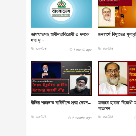
জামায়াতসহ স্বাধীনতাবিরোধী ৩ দলকে
জনস্বার্থে বিদ্যুতের মূল্যবৃ
দায় মু...
রাজনীতি
রাজনীতি
1 month ago
দ্বীতিয় শাহাদাত বার্ষিকীতে শ্রদ্ধা সৈয়দ...
মাজারে হামলা' বিরোধী
আক্রমন
রাজনীতি
রাজনীতি
2 months ago