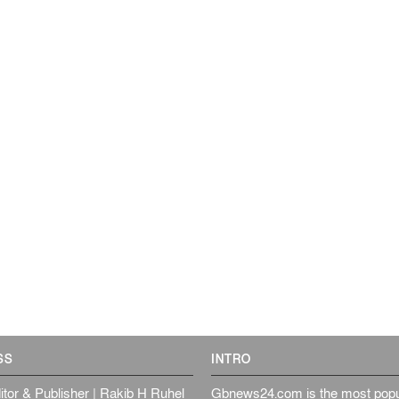
SS
INTRO
itor & Publisher | Rakib H Ruhel
Gbnews24.com is the most popul