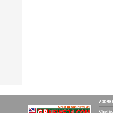
ADDRE
Chief Ed