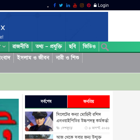
Login
রাজনীতি
তথ্য – প্রযুক্তি
ছবি
ভিডিও
া
ংবাদ
ইসলাম ও জীবন
নারী ও শিশু
সর্বশেষ
জনপ্রিয়
সিলেটের কন্যা মোহিনী রশিদ
এনওয়াইপিডির উচ্চপদস্থ কর্মকর্তা
দেশজুড়ে
৬ আগস্ট, ২০২৬
আজ থেকে সবার জন্য উন্মুক্ত