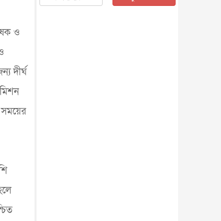
জাতীয়
৫ আগস্ট, ২০২৬
জনগণ পরিবর্তন চেয়েছে বলেই
কৃষক ও
জুলাই আন্দোলন সফল : প্রধানমন্ত্রী
জাতীয়
৫ আগস্ট, ২০২৬
 ও
বেনজীর আহমেদের সঙ্গে পরীমনির
ঘনিষ্ঠ সম্পর্ক ছিল : নাসির মাহম...
্য দীর্ঘ
জাতীয়
৫ আগস্ট, ২০২৬
 কমিশন
হরমুজ নিয়ে ইরান-মার্কিন চুক্তি
হতে পারে আজ : মার্কিন অর্থমন...
রা সময়ের
আন্তর্জাতিক
৫ আগস্ট, ২০২৬
পৃথিবীর দিকে আসছে বিধ্বংসী
বস্তু, পারমাণবিক বোমা দিয়ে করা
হব...
আন্তর্জাতিক
৫ আগস্ট, ২০২৬
কেনিয়ায় ১৫ হাতির রহস্যজনক
েশি
মৃত্যু, সন্দেহের মুখে কীটনাশকের
ব্...
আন্তর্জাতিক
৫ আগস্ট, ২০২৬
হলে
বিদেশি সংবাদমাধ্যমের জন্য নতুন
্চিত
বিধি-নিষেধ পাকিস্তানের