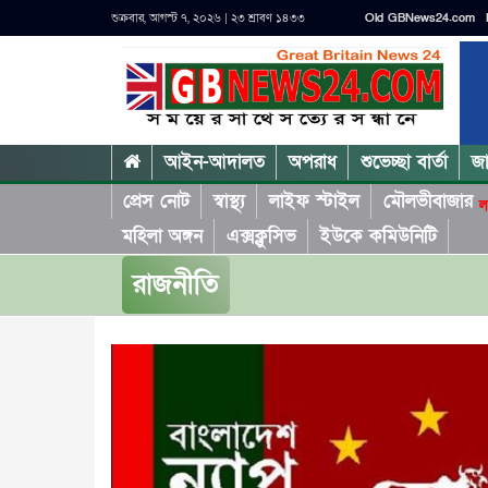
শুক্রবার, আগস্ট ৭, ২০২৬ | ২৩ শ্রাবণ ১৪৩৩
Old GBNews24.com
আইন-আদালত
অপরাধ
শুভেচ্ছা বার্তা
জ
প্রেস নোট
স্বাস্থ্য
লাইফ স্টাইল
মৌলভীবাজার
ল
মহিলা অঙ্গন
এক্সক্লুসিভ
ইউকে কমিউনিটি
রাজনীতি