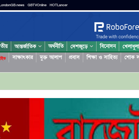
LondonGB.news
GBTVOnline
HOTLancer
াতীয়
অর্থনীতি
বিনোদন
আন্তর্জাতিক
দেশজুড়ে
খেলাধুল
সাক্ষাৎকার
মুক্ত আলাপ
প্রবাস
শিক্ষা ও সাহিত্য
শোক স
াইভ