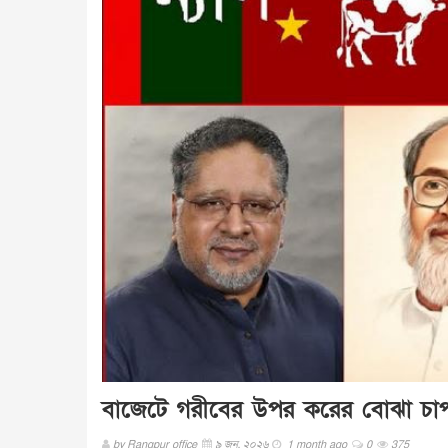
বাজেটে গরীবের উপর করের বোঝা চাপা
by
Rangpur office
৯ জুন, ২০২৬
1 month ago
0
375