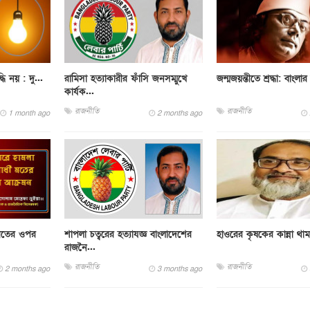
দ্ধি নয় : দু...
রামিসা হত্যাকারীর ফাঁসি জনসম্মুখে
জন্মজয়ন্তীতে শ্রদ্ধা: বাংলার 
কার্যক...
রাজনীতি
রাজনীতি
1 month ago
2 months ago
 মতের ওপর
শাপলা চত্বরের হত্যাযজ্ঞ বাংলাদেশের
হাওরের কৃষকের কান্না থা
রাজনৈ...
রাজনীতি
রাজনীতি
2 months ago
3 months ago