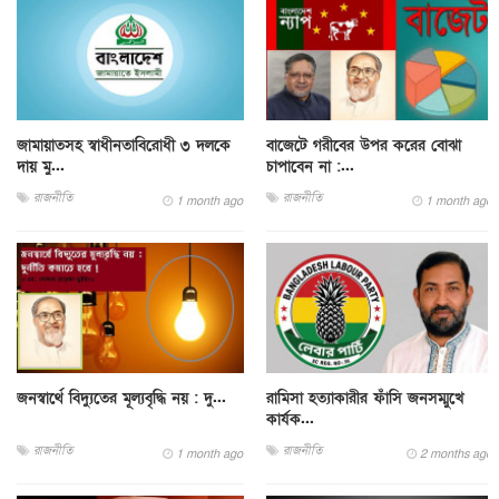
জামায়াতসহ স্বাধীনতাবিরোধী ৩ দলকে
বাজেটে গরীবের উপর করের বোঝা
দায় মু...
চাপাবেন না :...
রাজনীতি
রাজনীতি
1 month ago
1 month ago
জনস্বার্থে বিদ্যুতের মূল্যবৃদ্ধি নয় : দু...
রামিসা হত্যাকারীর ফাঁসি জনসম্মুখে
কার্যক...
রাজনীতি
রাজনীতি
1 month ago
2 months ago