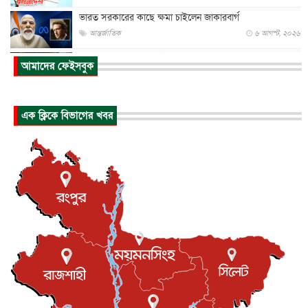
ভারত সরকারের কাছে ক্ষমা চাইলেন জাকারবার্গ
আন্তর্জাতিক
৬ আগস্ট, ২০২৬
আকাশে ট্রাম্পের হেলিকপ্টার ও যাত্রীবাহী বিমান মুখোমুখি, তদন্...
আমাদের ফেইসবুক
আন্তর্জাতিক
৬ আগস্ট, ২০২৬
হিরোশিমায় বোমা হামলার ৮১ বছর, অস্ত্রমুক্ত বিশ্বের আহ্বান জা...
এক ক্লিকে বিভাগের খবর
আন্তর্জাতিক
৬ আগস্ট, ২০২৬
যুক্তরাষ্ট্রে পারিবারিক সংঘাতে বন্দুক হামলা, নিহত ৩
আন্তর্জাতিক
৬ আগস্ট, ২০২৬
টি-টোয়েন্টি ইতিহাসের সর্বোচ্চ রানের মালিক এখন জস বাটলার
খেলাধুলা
৬ আগস্ট, ২০২৬
বস্তিতে কেটেছে শৈশব, আজ মুম্বাইয়ে দুই বাড়ির মালিক
বিনোদন
৬ আগস্ট, ২০২৬
যুক্তরাজ্যে বসবাসরত জাতীয়তাবাদী কুলাউড়াবাসীর মত বিনিময়
সভা...
ইউকে কমিউনিটি
৫ আগস্ট, ২০২৬