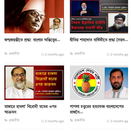
জন্মজয়ন্তীতে শ্রদ্ধা: বাংলার অন্তিত্বের...
দ্বীতিয় শাহাদাত বার্ষিকীতে শ্রদ্ধা সৈয়দ...
রাজনীতি
রাজনীতি
2 months ago
2 months ago
মাজারে হামলা' বিরোধী মতের ওপর
শাপলা চত্বরের হত্যাযজ্ঞ বাংলাদেশের
আক্রমন
রাজনৈ...
রাজনীতি
রাজনীতি
2 months ago
3 months ago