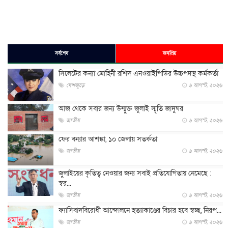
সর্বশেষ
জনপ্রিয়
সিলেটের কন্যা মোহিনী রশিদ এনওয়াইপিডির উচ্চপদস্থ কর্মকর্তা
দেশজুড়ে
৬ আগস্ট, ২০২৬
আজ থেকে সবার জন্য উন্মুক্ত জুলাই স্মৃতি জাদুঘর
জাতীয়
৬ আগস্ট, ২০২৬
ফের বন্যার আশঙ্কা, ১০ জেলায় সতর্কতা
জাতীয়
৬ আগস্ট, ২০২৬
জুলাইয়ের কৃতিত্ব নেওয়ার জন্য সবাই প্রতিযোগিতায় নেমেছে :
স্বর...
জাতীয়
৬ আগস্ট, ২০২৬
ফ্যাসিবাদবিরোধী আন্দোলনে হত্যাকাণ্ডের বিচার হবে স্বচ্ছ, নিরপ...
জাতীয়
৬ আগস্ট, ২০২৬