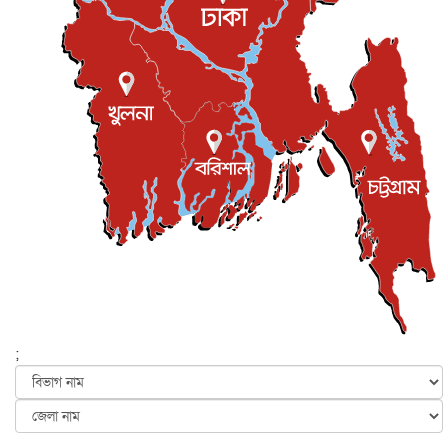
প্রধানমন্ত্রীকে সৌদি আরব সফরের আমন্ত্রণ
জাতীয়
৫ আগস্ট, ২০২৬
জুলাই গণ-অভ্যুত্থান দিবস আজ, স্মরণে দেশজুড়ে কর্মসূচি
জাতীয়
৫ আগস্ট, ২০২৬
জনগণ পরিবর্তন চেয়েছে বলেই জুলাই আন্দোলন সফল :
প্রধানমন্ত্রী
জাতীয়
৫ আগস্ট, ২০২৬
বেনজীর আহমেদের সঙ্গে পরীমনির ঘনিষ্ঠ সম্পর্ক ছিল : নাসির
মাহম...
জাতীয়
৫ আগস্ট, ২০২৬
হরমুজ নিয়ে ইরান-মার্কিন চুক্তি হতে পারে আজ : মার্কিন অর্থমন...
আন্তর্জাতিক
৫ আগস্ট, ২০২৬
পৃথিবীর দিকে আসছে বিধ্বংসী বস্তু, পারমাণবিক বোমা দিয়ে করা
হব...
;
আন্তর্জাতিক
৫ আগস্ট, ২০২৬
কেনিয়ায় ১৫ হাতির রহস্যজনক মৃত্যু, সন্দেহের মুখে কীটনাশকের
ব্...
আন্তর্জাতিক
৫ আগস্ট, ২০২৬