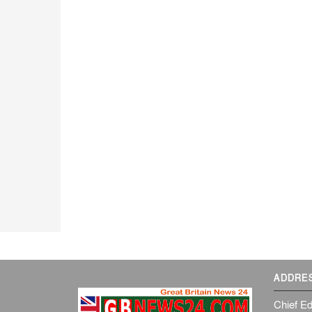
ADDRE
Chief Ed