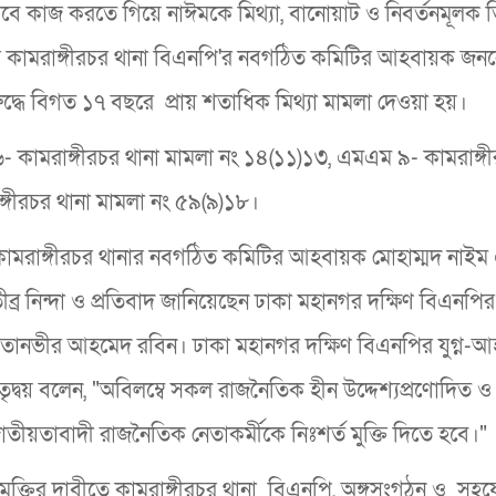
বে কাজ করতে গিয়ে নাঈমকে মিথ্যা, বানোয়াট ও নিবর্তনমূলক 
ের কামরাঙ্গীরচর থানা বিএনপি'র নবগঠিত কমিটির আহবায়ক জন
ধে বিগত ১৭ বছরে প্রায় শতাধিক মিথ্যা মামলা দেওয়া হয়।
- কামরাঙ্গীরচর থানা মামলা নং ১৪(১১)১৩, এমএম ৯- কামরাঙ্গ
্গীরচর থানা মামলা নং ৫৯(৯)১৮।
 কামরাঙ্গীরচর থানার নবগঠিত কমিটির আহবায়ক মোহাম্মদ নাইম
ব্র নিন্দা ও প্রতিবাদ জানিয়েছেন ঢাকা মহানগর দক্ষিণ বিএনপির
ানভীর আহমেদ রবিন। ঢাকা মহানগর দক্ষিণ বিএনপির যুগ্ন-আ
ে নেতৃদ্বয় বলেন, "অবিলম্বে সকল রাজনৈতিক হীন উদ্দেশ্যপ্রণোদিত ও 
তীয়তাবাদী রাজনৈতিক নেতাকর্মীকে নিঃশর্ত মুক্তি দিতে হবে।"
ুক্তির দাবীতে কামরাঙ্গীরচর থানা বিএনপি, অঙ্গসংগঠন ও সহ