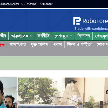
LondonGB.news
GBTVOnline
HOTLancer
াতীয়
অর্থনীতি
বিনোদন
আন্তর্জাতিক
দেশজুড়ে
খেলাধুল
সাক্ষাৎকার
মুক্ত আলাপ
প্রবাস
শিক্ষা ও সাহিত্য
শোক স
াইভ