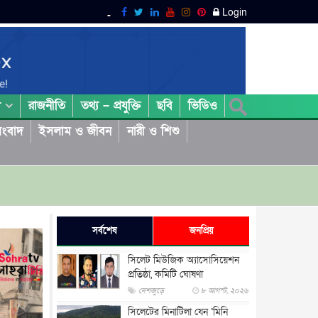
Login
রাজনীতি
তথ্য – প্রযুক্তি
ছবি
ভিডিও
া
ংবাদ
ইসলাম ও জীবন
নারী ও শিশু
সর্বশেষ
জনপ্রিয়
সিলেট মিউজিক অ্যাসোসিয়েশন
প্রতিষ্ঠা, কমিটি ঘোষণা
দেশজুড়ে
৮ আগস্ট, ২০২৬
সিলেটের মিনাটিলা যেন ‘মিনি