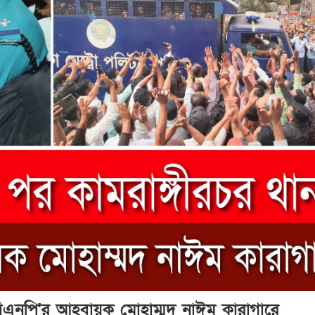
 বিএনপি'র আহবায়ক মোহাম্মদ নাঈম কারাগারে