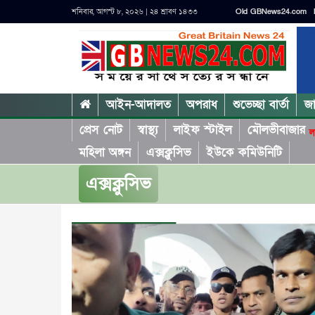
শনিবার, আগস্ট ৮, ২০২৬ | ২৪ শ্রাবণ ১৪৩৩
Old GBNews24.com
আইন-আদালত
অপরাধ
শুভেচ্ছা বার্তা
জ
প্রেস নোট
স্বাস্থ্য
লাইফ স্টাইল
মৌলভীবাজার
ল
মহিলা অঙ্গন
এক্সক্লুসিভ
ইউকে কমিউনিটি
এক্সক্লুসিভ