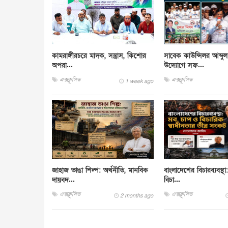
কামরাঙ্গীরচরে মাদক, সন্ত্রাস, কিশোর
সাবেক কাউন্সিলর আব্দ
অপরা...
উদ্যোগে সফ...
এক্সক্লুসিভ
এক্সক্লুসিভ
1 week ago
জাহাজ ভাঙা শিল্প: অর্থনীতি, মানবিক
বাংলাদেশের বিচারব্যবস্থ
দায়বদ...
বিচা...
এক্সক্লুসিভ
এক্সক্লুসিভ
2 months ago