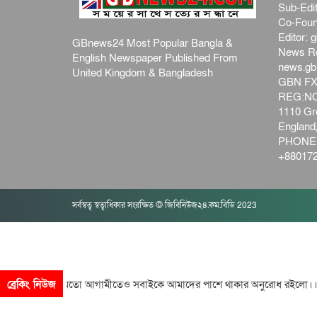
Sub-Edit
Co-Foun
Editor:
g
GBnews24 Most Popular Bangla &
News R
English Newspaper Published From
news.g
United Kingdom & Bangladesh
GBN FX
REG:NO-
1110 Gre
Englan
PHONE:
+880172
সর্বস্বত্ব স্বত্বাধিকার সংরক্ষিত © জিবিনিউজ২৪.কম.বিডি 2023
িনের মতো আগামীতেও সবাইকে আমাদের পাশে থাকার অনুরোধ রইলো।। আপনিও 
ব্রেকিং নিউজ