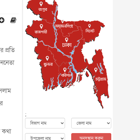
জাতীয়
৮ আগস্ট, ২০২৬
পাকিস্তান-তুরস্কের সঙ্গে প্রতিরক্ষা
চুক্তি সৌদি আরবকে কতটা ন...
আন্তর্জাতিক
৮ আগস্ট, ২০২৬
যুক্তরাজ্যে গ্রুমিং কেলেঙ্কারি :
পাকিস্তানির অপরাধে অস্বস্তি...
আন্তর্জাতিক
৮ আগস্ট, ২০২৬
 প্রতি
বিরোধ কাটিয়ে কূটনৈতিক সম্পর্ক
জননেতা
পুনঃস্থাপন করছে মেক্সিকো ও
পের...
আন্তর্জাতিক
৮ আগস্ট, ২০২৬
এবার ওটিটিতে মুক্তি পেল ‘মালিক’
বিনোদন
৮ আগস্ট, ২০২৬
ইসলাম
রিয়ালকে ‘না’ বলা রদ্রির জন্য
োর
বার্সার কাছে কত চাইল ম্যানসিটি
খেলাধুলা
৮ আগস্ট, ২০২৬
;
শিল্পকলায় চলচ্চিত্র উৎসব, বিনা
মূল্যে দেখা যাবে ৬ সিনেমা
ে কথা
বিনোদন
৮ আগস্ট, ২০২৬
অনুসন্ধান করুন