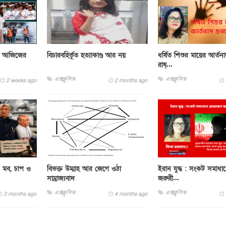
ুল আজিজের
বিচারবহির্ভূত হত্যাকাণ্ড আর নয়
ধর্ষিত শিশুর মায়ের আর্তন
রাষ্...
এক্সক্লুসিভ
এক্সক্লুসিভ
2 weeks ago
2 months ago
া: মব, চাপ ও
বিভক্ত উম্মাহ আর জেগে ওঠা
ইরান যুদ্ধ : সংকট সমাধা
সাম্রাজ্যবাদ
জরুরী...
এক্সক্লুসিভ
এক্সক্লুসিভ
3 months ago
4 months ago