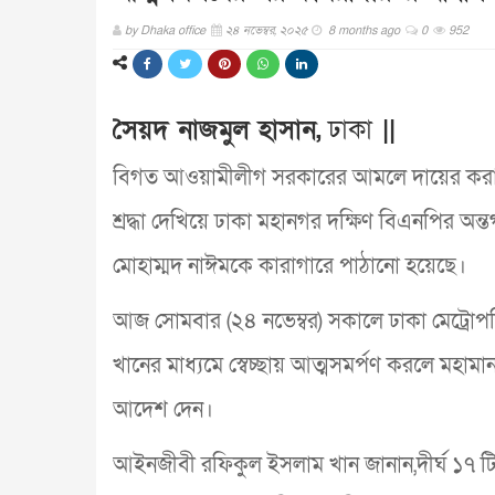
by
Dhaka office
২৪ নভেম্বর, ২০২৫
8 months ago
0
952
সৈয়দ নাজমুল হাসান,
ঢাকা
||
বিগত আওয়ামীলীগ সরকারের আমলে দায়ের করা ৩ট
শ্রদ্ধা দেখিয়ে ঢাকা মহানগর দক্ষিণ বিএনপির অ
মোহাম্মদ নাঈমকে কারাগারে পাঠানো হয়েছে।
আজ সোমবার (২৪ নভেম্বর) সকালে ঢাকা মেট্রোপ
খানের মাধ্যমে স্বেচ্ছায় আত্মসমর্পণ করলে মহা
আদেশ দেন।
আইনজীবী রফিকুল ইসলাম খান জানান,দীর্ঘ ১৭ টি