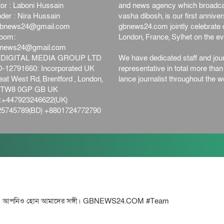
or : Laboni Hussain
and news agency which broadca
der : Nira Hussain
vasha dibosh, is our first anniv
bnews24@gmail.com
gbnews24.com jointly celebrate o
oom:
London, France, Sylhet on the ev
bnews24@gmail.com
DIGITAL MEDIA GROUP LTD
We have dedicated staff and jour
12791660: Incorporated UK
representative in total more tha
at West Rd, Brentford , London,
lance journalist throughout the wo
d,TW8 0GP GB UK
+447923246622(UK)
5745789(BD) +8801724772790
হোন আমাদের সঙ্গী। GBNEWS24.COM #Team