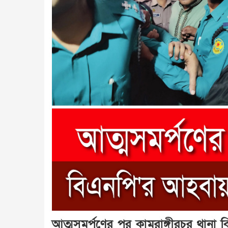
আত্মসমর্পণের পর কামরাঙ্গীরচর থানা