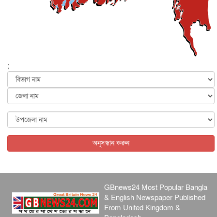
আজ থেকে সবার জন্য উন্মুক্ত জুলাই স্মৃতি জাদুঘর
জাতীয়
৬ আগস্ট, ২০২৬
ফের বন্যার আশঙ্কা, ১০ জেলায় সতর্কতা
জাতীয়
৬ আগস্ট, ২০২৬
;
জুলাইয়ের কৃতিত্ব নেওয়ার জন্য সবাই প্রতিযোগিতায় নেমেছে :
স্বর...
জাতীয়
৬ আগস্ট, ২০২৬
ফ্যাসিবাদবিরোধী আন্দোলনে হত্যাকাণ্ডের বিচার হবে স্বচ্ছ, নিরপ...
জাতীয়
৬ আগস্ট, ২০২৬
অনুসন্ধান করুন
GBnews24 Most Popular Bangla
& English Newspaper Published
From United Kingdom &