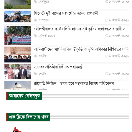
দেশজুড়ে
৮ আগস্ট, ২০২৬
সিলেটে দুই বাসের সংঘর্ষে ৯ জনের প্রাণহানী
দেশজুড়ে
৮ আগস্ট, ২০২৬
মৌলভীবাজার কাউয়াদিঘি হাওরে সৃষ্ট কৃত্রিম জলাবদ্ধতার স্থায়ী স...
মৌলভীবাজার
৮ আগস্ট, ২০২৬
আদিবাসীদের সাংবিধানিক স্বীকৃতি ও ভূমি অধিকার নিশ্চিতের দাবি
জাতীয়
৮ আগস্ট, ২০২৬
ড্যাবের প্রতিষ্ঠাবার্ষিকীতে প্রধানমন্ত্রী
জাতীয়
৮ আগস্ট, ২০২৬
রাষ্ট্রপতি নির্বাচন : ডাকা হবে সংসদের বিশেষ অধিবেশন
জাতীয়
৮ আগস্ট, ২০২৬
আমাদের ফেইসবুক
প্রধানমন্ত্রীর সঙ্গে সাক্ষাতে খুদে শিল্পী অনুশ্রী রায়ের স্বপ...
জাতীয়
৮ আগস্ট, ২০২৬
এক ক্লিকে বিভাগের খবর
পাকিস্তান-তুরস্কের সঙ্গে প্রতিরক্ষা চুক্তি সৌদি আরবকে কতটা ন...
আন্তর্জাতিক
৮ আগস্ট, ২০২৬