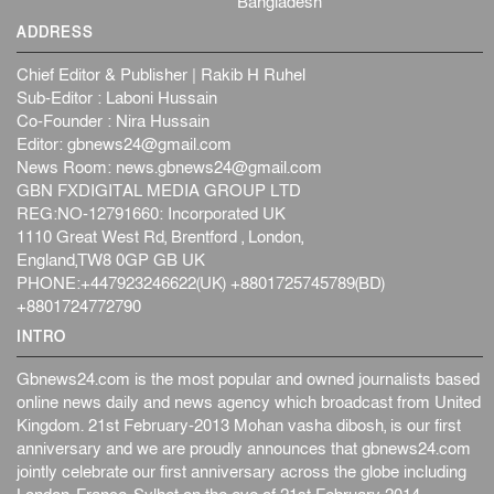
Bangladesh
ADDRESS
Chief Editor & Publisher | Rakib H Ruhel
Sub-Editor : Laboni Hussain
Co-Founder : Nira Hussain
Editor:
gbnews24@gmail.com
News Room:
news.gbnews24@gmail.com
GBN FXDIGITAL MEDIA GROUP LTD
REG:NO-12791660: Incorporated UK
1110 Great West Rd, Brentford , London,
England,TW8 0GP GB UK
PHONE:+447923246622(UK) +8801725745789(BD)
+8801724772790
INTRO
Gbnews24.com is the most popular and owned journalists based
online news daily and news agency which broadcast from United
Kingdom. 21st February-2013 Mohan vasha dibosh, is our first
anniversary and we are proudly announces that gbnews24.com
jointly celebrate our first anniversary across the globe including