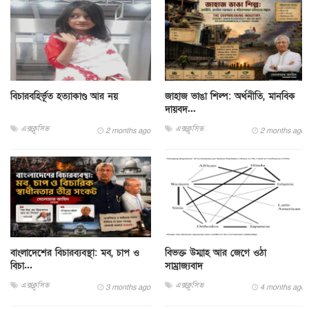
বিচারবহির্ভূত হত্যাকাণ্ড আর নয়
জাহাজ ভাঙা শিল্প: অর্থনীতি, মানবিক
দায়বদ...
এক্সক্লুসিভ
এক্সক্লুসিভ
2 months ago
2 months ago
বাংলাদেশের বিচারব্যবস্থা: মব, চাপ ও
বিভক্ত উম্মাহ আর জেগে ওঠা
বিচা...
সাম্রাজ্যবাদ
এক্সক্লুসিভ
এক্সক্লুসিভ
3 months ago
4 months ago