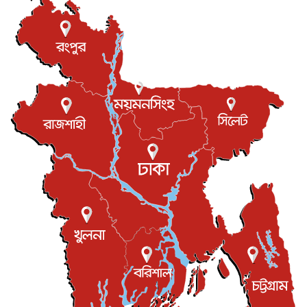
যুক্তরাজ্যে গ্রুমিং কেলেঙ্কারি : পাকিস্তানির অপরাধে অস্বস্তি...
আন্তর্জাতিক
৮ আগস্ট, ২০২৬
বিরোধ কাটিয়ে কূটনৈতিক সম্পর্ক পুনঃস্থাপন করছে মেক্সিকো ও
পের...
আন্তর্জাতিক
৮ আগস্ট, ২০২৬
এবার ওটিটিতে মুক্তি পেল ‘মালিক’
বিনোদন
৮ আগস্ট, ২০২৬
রিয়ালকে ‘না’ বলা রদ্রির জন্য বার্সার কাছে কত চাইল ম্যানসিটি
খেলাধুলা
৮ আগস্ট, ২০২৬
শিল্পকলায় চলচ্চিত্র উৎসব, বিনা মূল্যে দেখা যাবে ৬ সিনেমা
বিনোদন
৮ আগস্ট, ২০২৬
ইস্ট লন্ডন মসজিদের জুমার খুতবা : “কুরআন হোক জীবন দেখার
লেন্স...
ইসলাম ও জীবন
৭ আগস্ট, ২০২৬
সিলেটের কন্যা মোহিনী রশিদ এনওয়াইপিডির উচ্চপদস্থ কর্মকর্তা
দেশজুড়ে
৬ আগস্ট, ২০২৬