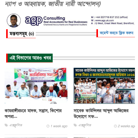
ন্যাপ ও আহ্বায়ক, জাতীয় নারী আন্দোলন)
মন্তব্যসমূহ (০)
কমেন্ট করতে ক্লিক করুন
এই বিভাগের আরও খবর
কামরাঙ্গীরচরে মাদক, সন্ত্রাস, কিশোর
সাবেক কাউন্সিলর আব্দুল আজিজের
অপরা...
উদ্যোগে সফ...
এক্সক্লুসিভ
এক্সক্লুসিভ
1 week ago
2 weeks ago