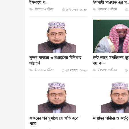
ইসলামে প...
ইসলামী দাওয়াত এর গ..
ইসলাম ও জীবন
ইসলাম ও জীবন
৬ ডিসেম্বর, ২০২৫
সুন্দর ব্যবহার ও আচরণের বিনিময়ে
ইস্ট লন্ডন মসজিদের জুম
জান্নাত!
বন্ধু ক...
ইসলাম ও জীবন
ইসলাম ও জীবন
২৫ নভেম্বর, ২০২৫
ফজরের পর ঘুমালে যে ক্ষতি হতে
আল্লাহর পরিচয় ও কর্তৃত্ব
পারে!