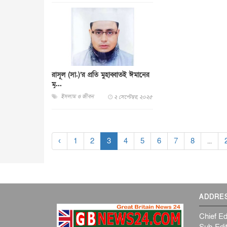
রাসূল (সা.)’র প্রতি মুহাব্বাতই ঈমানের
মূ...
ইসলাম ও জীবন
২ সেপ্টেম্বর, ২০২৫
‹
1
2
3
4
5
6
7
8
...
ADDRE
Chief Ed
Sub-Edit