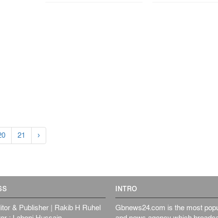
20
21
›
SS
INTRO
itor & Publisher | Rakib H Ruhel
Gbnews24.com is the most popul
or : Laboni Hussain
and news agency which broadca