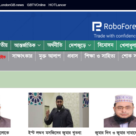
LondonGB.news
GBTVOnline
HOTLancer
াতীয়
অর্থনীতি
বিনোদন
আন্তর্জাতিক
দেশজুড়ে
খেলাধুল
সাক্ষাৎকার
মুক্ত আলাপ
প্রবাস
শিক্ষা ও সাহিত্য
শোক স
াইভ
লোকে
ইস্ট লন্ডন মসজিদের জুমার খুতবা:
জুমার দিন ও জুমার নামাজে