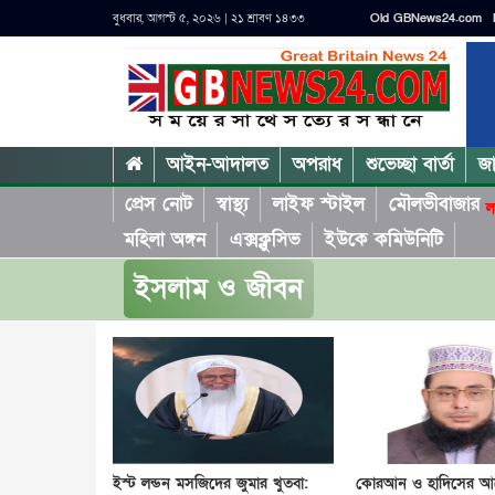
বুধবার, আগস্ট ৫, ২০২৬ | ২১ শ্রাবণ ১৪৩৩
Old GBNews24.com
আইন-আদালত
অপরাধ
শুভেচ্ছা বার্তা
জ
প্রেস নোট
স্বাস্থ্য
লাইফ স্টাইল
মৌলভীবাজার
ল
মহিলা অঙ্গন
এক্সক্লুসিভ
ইউকে কমিউনিটি
ইসলাম ও জীবন
ইস্ট লন্ডন মসজিদের জুমার খুতবা:
কোরআন ও হাদিসের আ