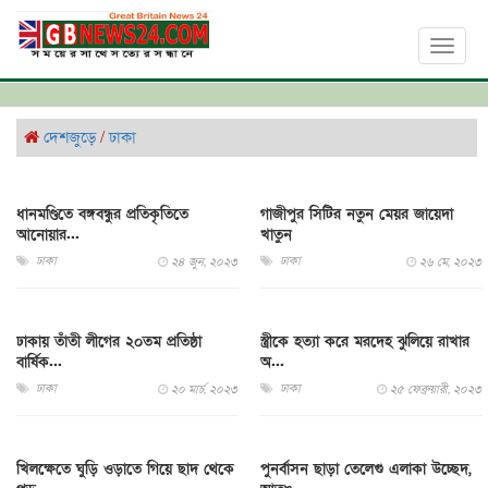
Toggl
naviga
দেশজুড়ে
/
ঢাকা
ধানমণ্ডিতে বঙ্গবন্ধুর প্রতিকৃতিতে
গাজীপুর সিটির নতুন মেয়র জায়েদা
আনোয়ার...
খাতুন
ঢাকা
ঢাকা
২৪ জুন, ২০২৩
২৬ মে, ২০২৩
ঢাকায় তাঁতী লীগের ২০তম প্রতিষ্ঠা
স্ত্রীকে হত্যা করে মরদেহ ঝুলিয়ে রাখার
বার্ষিক...
অ...
ঢাকা
ঢাকা
২০ মার্চ, ২০২৩
২৫ ফেব্রুয়ারী, ২০২৩
খিলক্ষেতে ঘুড়ি ওড়াতে গিয়ে ছাদ থেকে
পুনর্বাসন ছাড়া তেলেগু এলাকা উচ্ছেদ,