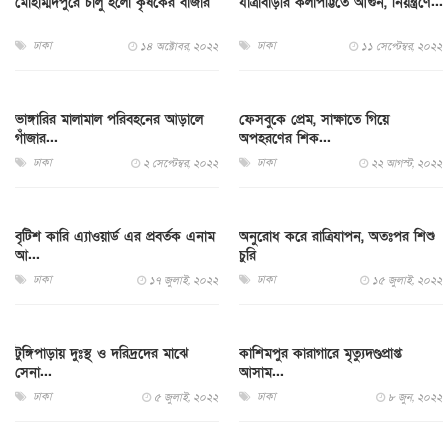
মোহাম্মদপুরে চালু হলো কৃষকের বাজার
যাত্রাবাড়ীর কলাপট্টিতে আগুন, নিয়ন্ত্রণে...
ঢাকা
ঢাকা
১৪ অক্টোবর, ২০২২
১১ সেপ্টেম্বর, ২০২২
ভাঙ্গারির মালামাল পরিবহনের আড়ালে
ফেসবুকে প্রেম, সাক্ষাতে গিয়ে
গাঁজার...
অপহরণের শিক...
ঢাকা
ঢাকা
২ সেপ্টেম্বর, ২০২২
২২ আগস্ট, ২০২২
বৃটিশ কারি এ্যাওয়ার্ড এর প্রবর্তক এনাম
অনুরোধ করে রাত্রিযাপন, অতঃপর শিশু
আ...
চুরি
ঢাকা
ঢাকা
১৭ জুলাই, ২০২২
১৫ জুলাই, ২০২২
টুঙ্গিপাড়ায় দুঃস্থ ও দরিদ্রদের মাঝে
কাশিমপুর কারাগারে মৃত্যুদণ্ডপ্রাপ্ত
সেনা...
আসাম...
ঢাকা
ঢাকা
৫ জুলাই, ২০২২
৮ জুন, ২০২২