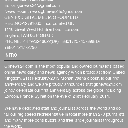
হব...
Editor:
gbnews24@gmail.com
আন্তর্জাতিক
৫ আগস্ট, ২০২৬
News Room:
news.gbnews24@gmail.com
GBN FXDIGITAL MEDIA GROUP LTD
কেনিয়ায় ১৫ হাতির রহস্যজনক মৃত্যু, সন্দেহের মুখে কীটনাশকের
REG:NO-12791660: Incorporated UK
ব্...
1110 Great West Rd, Brentford , London,
আন্তর্জাতিক
৫ আগস্ট, ২০২৬
England,TW8 0GP GB UK
বিদেশি সংবাদমাধ্যমের জন্য নতুন বিধি-নিষেধ পাকিস্তানের
PHONE:+447923246622(UK) +8801725745789(BD)
আন্তর্জাতিক
৫ আগস্ট, ২০২৬
+8801724772790
INTRO
Gbnews24.com is the most popular and owned journalists based
online news daily and news agency which broadcast from United
Kingdom. 21st February-2013 Mohan vasha dibosh, is our first
anniversary and we are proudly announces that gbnews24.com
jointly celebrate our first anniversary across the globe including
London, France, Sylhet on the eve of 21st February 2014.
We have dedicated staff and journalist across the world and so
far our registered representative in total more than 270 journalists
and many more contributors and free lance journalist throughout
the world.