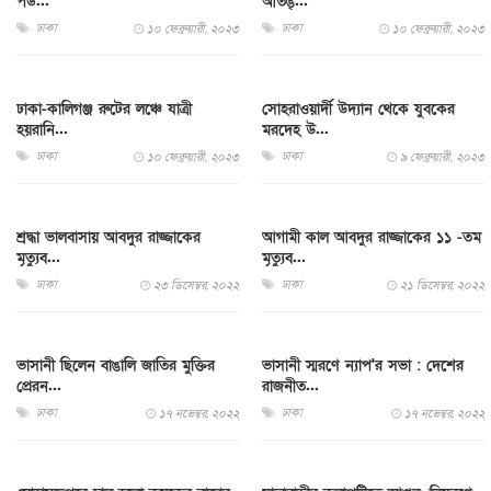
পড...
আতঙ্...
ঢাকা
ঢাকা
১০ ফেব্রুয়ারী, ২০২৩
১০ ফেব্রুয়ারী, ২০২৩
ঢাকা-কালিগঞ্জ রুটের লঞ্চে যাত্রী
সোহরাওয়ার্দী উদ্যান থেকে যুবকের
হয়রানি...
মরদেহ উ...
ঢাকা
ঢাকা
১০ ফেব্রুয়ারী, ২০২৩
৯ ফেব্রুয়ারী, ২০২৩
শ্রদ্ধা ভালবাসায় আবদুর রাজ্জাকের
আগামী কাল আবদুর রাজ্জাকের ১১ -তম
মৃত্যুব...
মৃত্যুব...
ঢাকা
ঢাকা
২৩ ডিসেম্বর, ২০২২
২১ ডিসেম্বর, ২০২২
ভাসানী ছিলেন বাঙালি জাতির মুক্তির
ভাসানী স্মরণে ন্যাপ'র সভা : দেশের
প্রেরন...
রাজনীত...
ঢাকা
ঢাকা
১৭ নভেম্বর, ২০২২
১৭ নভেম্বর, ২০২২