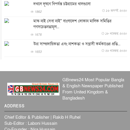
দখলে দূষণে বিপর্যস্ত চট্টগ্রামের খালগুলো
বিনোদন
৬ আগস্ট, ২০২৬
১৬ আগস্ট, ২০২০
1862
যুক্তরাজ্যে বসবাসরত জাতীয়তাবাদী কুলাউড়াবাসীর মত বিনিময়
সভা...
মাস্ক নাই সেবা নাই" বাংলাদেশ দোকান মালিক সমিতির
গণসচেতনতামূল...
ইউকে কমিউনিটি
৫ আগস্ট, ২০২৬
১৮ নভেম্বর, ২০২০
1676
প্রধানমন্ত্রীকে সৌদি আরব সফরের আমন্ত্রণ
জাতীয়
৫ আগস্ট, ২০২৬
উগ্র সাম্প্রদায়িকতা এবং নাশকতা ও সন্ত্রাসী কর্মকাণ্ডের প্রতি...
২৬ নভেম্বর, ২০২০
জুলাই গণ-অভ্যুত্থান দিবস আজ, স্মরণে দেশজুড়ে কর্মসূচি
1653
জাতীয়
৫ আগস্ট, ২০২৬
জনগণ পরিবর্তন চেয়েছে বলেই জুলাই আন্দোলন সফল :
প্রধানমন্ত্রী
GBnews24 Most Popular Bangla
জাতীয়
৫ আগস্ট, ২০২৬
& English Newspaper Published
বেনজীর আহমেদের সঙ্গে পরীমনির ঘনিষ্ঠ সম্পর্ক ছিল : নাসির
From United Kingdom &
মাহম...
Bangladesh
জাতীয়
৫ আগস্ট, ২০২৬
ADDRESS
হরমুজ নিয়ে ইরান-মার্কিন চুক্তি হতে পারে আজ : মার্কিন অর্থমন...
Chief Editor & Publisher | Rakib H Ruhel
আন্তর্জাতিক
৫ আগস্ট, ২০২৬
Sub-Editor : Laboni Hussain
পৃথিবীর দিকে আসছে বিধ্বংসী বস্তু, পারমাণবিক বোমা দিয়ে করা
Co-Founder : Nira Hussain