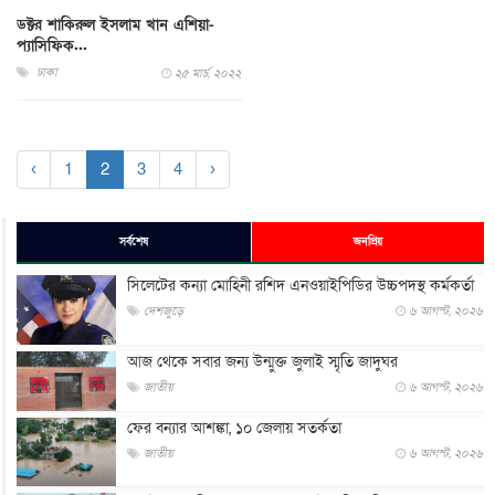
ডক্টর শাকিরুল ইসলাম খান এশিয়া-
প্যাসিফিক...
ঢাকা
২৫ মার্চ, ২০২২
‹
1
2
3
4
›
সর্বশেষ
জনপ্রিয়
সিলেটের কন্যা মোহিনী রশিদ এনওয়াইপিডির উচ্চপদস্থ কর্মকর্তা
দেশজুড়ে
৬ আগস্ট, ২০২৬
আজ থেকে সবার জন্য উন্মুক্ত জুলাই স্মৃতি জাদুঘর
জাতীয়
৬ আগস্ট, ২০২৬
ফের বন্যার আশঙ্কা, ১০ জেলায় সতর্কতা
জাতীয়
৬ আগস্ট, ২০২৬