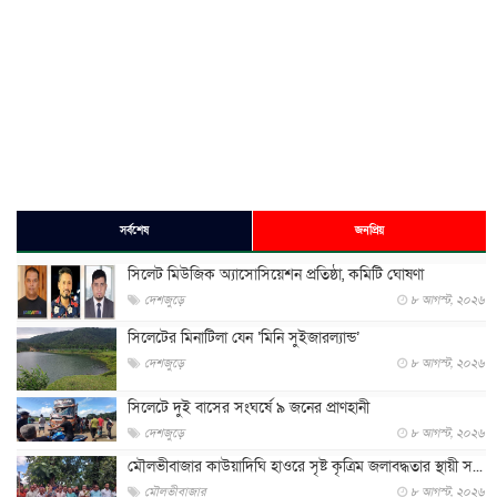
সর্বশেষ
জনপ্রিয়
সিলেট মিউজিক অ্যাসোসিয়েশন প্রতিষ্ঠা, কমিটি ঘোষণা
দেশজুড়ে
৮ আগস্ট, ২০২৬
সিলেটের মিনাটিলা যেন ‘মিনি সুইজারল্যান্ড’
দেশজুড়ে
৮ আগস্ট, ২০২৬
সিলেটে দুই বাসের সংঘর্ষে ৯ জনের প্রাণহানী
দেশজুড়ে
৮ আগস্ট, ২০২৬
মৌলভীবাজার কাউয়াদিঘি হাওরে সৃষ্ট কৃত্রিম জলাবদ্ধতার স্থায়ী স...
মৌলভীবাজার
৮ আগস্ট, ২০২৬