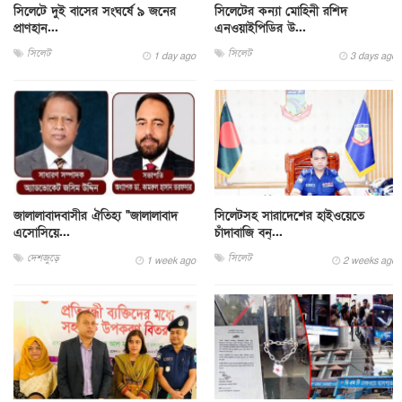
সিলেটে দুই বাসের সংঘর্ষে ৯ জনের
সিলেটের কন্যা মোহিনী রশিদ
প্রাণহান...
এনওয়াইপিডির উ...
সিলেট
সিলেট
1 day ago
3 days ago
জালালাবাদবাসীর ঐতিহ্য "জালালাবাদ
সিলেটসহ সারাদেশের হাইওয়েতে
এসোসিয়ে...
চাঁদাবাজি বন্...
দেশজুড়ে
সিলেট
1 week ago
2 weeks ago