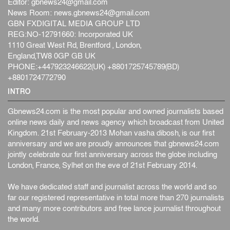
Editor:
gbnews24@gmail.com
News Room:
news.gbnews24@gmail.com
GBN FXDIGITAL MEDIA GROUP LTD
REG:NO-12791660: Incorporated UK
1110 Great West Rd, Brentford , London,
England,TW8 0GP GB UK
PHONE:+447923246622(UK) +8801725745789(BD)
+8801724772790
INTRO
Gbnews24.com is the most popular and owned journalists based
online news daily and news agency which broadcast from United
Kingdom. 21st February-2013 Mohan vasha dibosh, is our first
anniversary and we are proudly announces that gbnews24.com
jointly celebrate our first anniversary across the globe including
London, France, Sylhet on the eve of 21st February 2014.
We have dedicated staff and journalist across the world and so
far our registered representative in total more than 270 journalists
and many more contributors and free lance journalist throughout
the world.