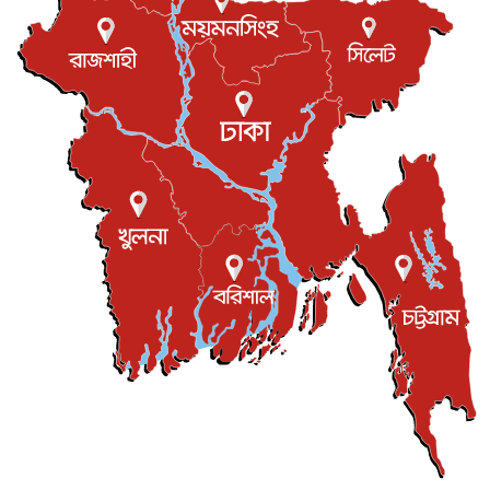
এবার ওটিটিতে মুক্তি পেল ‘মালিক’
বিনোদন
৮ আগস্ট, ২০২৬
রিয়ালকে ‘না’ বলা রদ্রির জন্য বার্সার কাছে কত চাইল ম্যানসিটি
খেলাধুলা
৮ আগস্ট, ২০২৬
শিল্পকলায় চলচ্চিত্র উৎসব, বিনা মূল্যে দেখা যাবে ৬ সিনেমা
বিনোদন
৮ আগস্ট, ২০২৬
ইস্ট লন্ডন মসজিদের জুমার খুতবা : “কুরআন হোক জীবন দেখার
লেন্স...
ইসলাম ও জীবন
৭ আগস্ট, ২০২৬
সিলেটের কন্যা মোহিনী রশিদ এনওয়াইপিডির উচ্চপদস্থ কর্মকর্তা
দেশজুড়ে
৬ আগস্ট, ২০২৬
আজ থেকে সবার জন্য উন্মুক্ত জুলাই স্মৃতি জাদুঘর
জাতীয়
৬ আগস্ট, ২০২৬
ফের বন্যার আশঙ্কা, ১০ জেলায় সতর্কতা
জাতীয়
৬ আগস্ট, ২০২৬