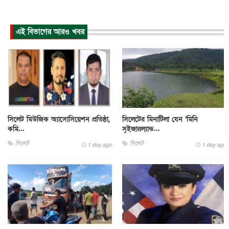
এই বিভাগের আরও খবর
সিলেট মিউজিক অ্যাসোসিয়েশন প্রতিষ্ঠা,
সিলেটের মিনাটিলা যেন ‘মিনি
কমি...
সুইজারল্যান্ড...
সিলেট
সিলেট
1 day ago
1 day ago