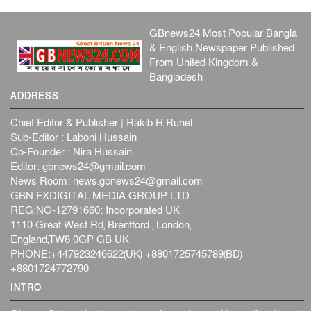
GBnews24 Most Popular Bangla
& English Newspaper Published
From United Kingdom &
Bangladesh
ADDRESS
Chief Editor & Publisher | Rakib H Ruhel
Sub-Editor : Laboni Hussain
Co-Founder : Nira Hussain
Editor:
gbnews24@gmail.com
News Room:
news.gbnews24@gmail.com
GBN FXDIGITAL MEDIA GROUP LTD
REG:NO-12791660: Incorporated UK
1110 Great West Rd, Brentford , London,
England,TW8 0GP GB UK
PHONE:+447923246622(UK) +8801725745789(BD)
+8801724772790
INTRO