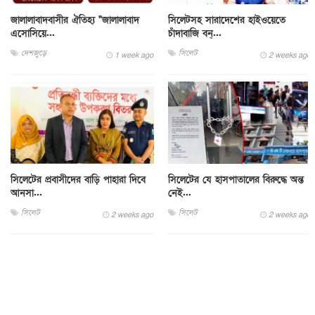
জালালাবাদবাসীর ঐতিহ্য "জালালাবাদ
সিলেটসহ সারাদেশের হাইওয়েতে
এসোসিয়ে...
চাঁদাবাজি বন্...
দেশজুড়ে
সিলেট
1 week ago
2 weeks ago
সিলেটের প্রবাসীদের বাড়ি পাহারা দিবে
সিলেটের যে হাসপাতালের বিরুদ্ধে অন্ত
আনসা...
নেই...
সিলেট
সিলেট
2 weeks ago
2 weeks ago