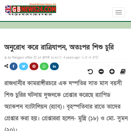
Toggl
naviga
অনুরোধ করে রাত্রিযাপন, অতঃপর শিশু চুরি
by
Rangpur office
১৫ জুলাই, ২০২২
4 years ago
0
872
রাজধানীর কামরাঙ্গীরচরে এক দম্পতির সাত মাস বয়সী
শিশু চুরির ঘটনায় দুজনকে গ্রেপ্তার করেছে র‌্যাপিড
অ্যাকশন ব্যাটালিয়ন (র‌্যাব)। বৃহস্পতিবার রাতে তাদের
গ্রেপ্তার করা হয়। গ্রেপ্তাররা হলেন- মুন্নি (১৮) ও মো. সুমন
(২০)।