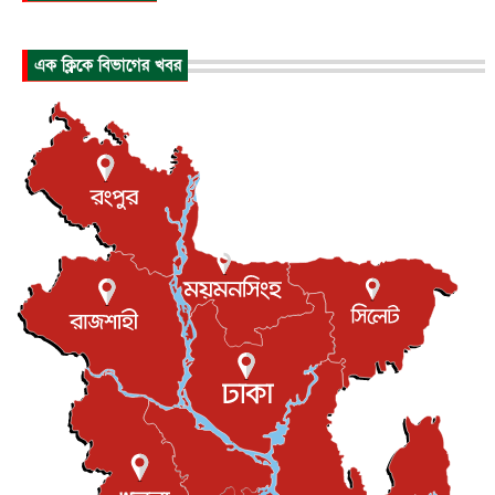
প্রধানমন্ত্রীর সঙ্গে সাক্ষাতে খুদে শিল্পী অনুশ্রী রায়ের স্বপ...
জাতীয়
৮ আগস্ট, ২০২৬
এক ক্লিকে বিভাগের খবর
পাকিস্তান-তুরস্কের সঙ্গে প্রতিরক্ষা চুক্তি সৌদি আরবকে কতটা ন...
আন্তর্জাতিক
৮ আগস্ট, ২০২৬
যুক্তরাজ্যে গ্রুমিং কেলেঙ্কারি : পাকিস্তানির অপরাধে অস্বস্তি...
আন্তর্জাতিক
৮ আগস্ট, ২০২৬
বিরোধ কাটিয়ে কূটনৈতিক সম্পর্ক পুনঃস্থাপন করছে মেক্সিকো ও
পের...
আন্তর্জাতিক
৮ আগস্ট, ২০২৬
এবার ওটিটিতে মুক্তি পেল ‘মালিক’
বিনোদন
৮ আগস্ট, ২০২৬
রিয়ালকে ‘না’ বলা রদ্রির জন্য বার্সার কাছে কত চাইল ম্যানসিটি
খেলাধুলা
৮ আগস্ট, ২০২৬
শিল্পকলায় চলচ্চিত্র উৎসব, বিনা মূল্যে দেখা যাবে ৬ সিনেমা
বিনোদন
৮ আগস্ট, ২০২৬
ইস্ট লন্ডন মসজিদের জুমার খুতবা : “কুরআন হোক জীবন দেখার