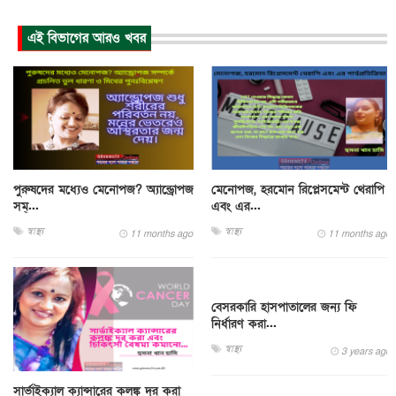
এই বিভাগের আরও খবর
পুরুষদের মধ্যেও মেনোপজ? অ্যান্ড্রোপজ
মেনোপজ, হরমোন রিপ্লেসমেন্ট থেরাপি
সম্...
এবং এর...
স্বাস্থ্য
স্বাস্থ্য
11 months ago
11 months ago
বেসরকারি হাসপাতালের জন্য ফি
নির্ধারণ করা...
স্বাস্থ্য
3 years ago
সার্ভাইক্যাল ক্যান্সারের কলঙ্ক দূর করা