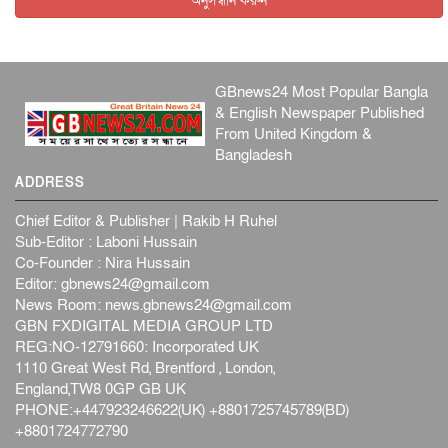
অনুসন্ধান করুন
GBnews24 Most Popular Bangla
& English Newspaper Published
From United Kingdom &
Bangladesh
ADDRESS
Chief Editor & Publisher | Rakib H Ruhel
Sub-Editor : Laboni Hussain
Co-Founder : Nira Hussain
Editor:
gbnews24@gmail.com
News Room:
news.gbnews24@gmail.com
GBN FXDIGITAL MEDIA GROUP LTD
REG:NO-12791660: Incorporated UK
1110 Great West Rd, Brentford , London,
England,TW8 0GP GB UK
PHONE:+447923246622(UK) +8801725745789(BD)
+8801724772790