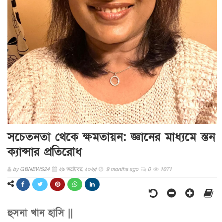
সচেতনতা থেকে ক্ষমতায়ন: জ্ঞানের মাধ্যমে স্তন
ক্যান্সার প্রতিরোধ
by
GBNEWS24
২৯ অক্টোবর, ২০২৫
9 months ago
0
1071
হুসনা খান হাসি ||