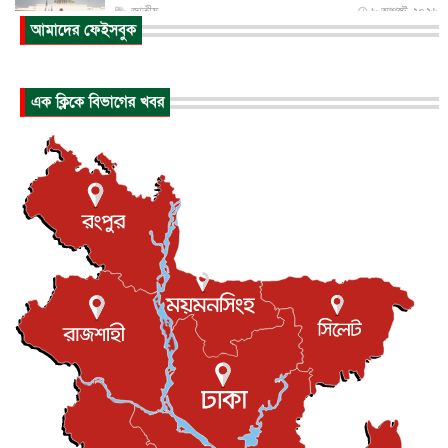
জাতীয়
৮ আগস্ট, ২০২৬
আমাদের ফেইসবুক
প্রধানমন্ত্রীর সঙ্গে সাক্ষাতে খুদে শিল্পী অনুশ্রী রায়ের স্বপ...
জাতীয়
৮ আগস্ট, ২০২৬
এক ক্লিকে বিভাগের খবর
পাকিস্তান-তুরস্কের সঙ্গে প্রতিরক্ষা চুক্তি সৌদি আরবকে কতটা ন...
আন্তর্জাতিক
৮ আগস্ট, ২০২৬
যুক্তরাজ্যে গ্রুমিং কেলেঙ্কারি : পাকিস্তানির অপরাধে অস্বস্তি...
আন্তর্জাতিক
৮ আগস্ট, ২০২৬
বিরোধ কাটিয়ে কূটনৈতিক সম্পর্ক পুনঃস্থাপন করছে মেক্সিকো ও
পের...
আন্তর্জাতিক
৮ আগস্ট, ২০২৬
এবার ওটিটিতে মুক্তি পেল ‘মালিক’
বিনোদন
৮ আগস্ট, ২০২৬
রিয়ালকে ‘না’ বলা রদ্রির জন্য বার্সার কাছে কত চাইল ম্যানসিটি
খেলাধুলা
৮ আগস্ট, ২০২৬
শিল্পকলায় চলচ্চিত্র উৎসব, বিনা মূল্যে দেখা যাবে ৬ সিনেমা
বিনোদন
৮ আগস্ট, ২০২৬