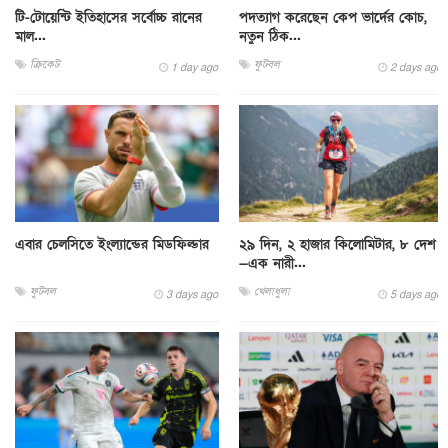
টি-টোয়েন্টি ইতিহাসের সর্বোচ্চ রানের
পদত্যাগ করেছেন কেপ ভার্দের কোচ,
মাল...
নতুন ঠিক...
ক্রিকেট
ফুটবল
1 day ago
2 days ago
এবার চেলসিতে ইংল্যান্ডের মিডফিল্ডার
২৯ দিন, ২ হাজার কিলোমিটার, ৮ দেশ
—এক নারী...
ফুটবল
খেলাধুলা
3 days ago
5 days ago