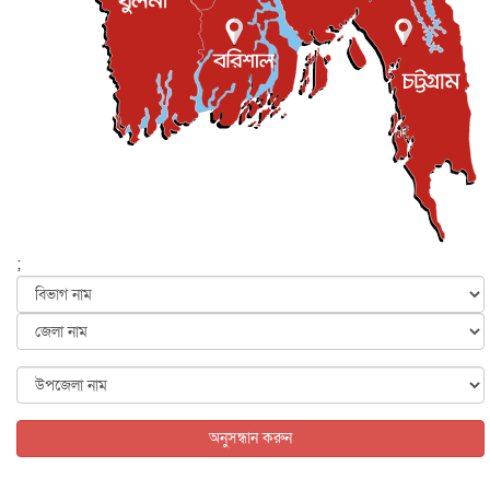
জুলাই গণ-অভ্যুত্থান দিবস আজ, স্মরণে দেশজুড়ে কর্মসূচি
জাতীয়
৫ আগস্ট, ২০২৬
জনগণ পরিবর্তন চেয়েছে বলেই জুলাই আন্দোলন সফল :
প্রধানমন্ত্রী
জাতীয়
৫ আগস্ট, ২০২৬
বেনজীর আহমেদের সঙ্গে পরীমনির ঘনিষ্ঠ সম্পর্ক ছিল : নাসির
মাহম...
জাতীয়
৫ আগস্ট, ২০২৬
হরমুজ নিয়ে ইরান-মার্কিন চুক্তি হতে পারে আজ : মার্কিন অর্থমন...
;
আন্তর্জাতিক
৫ আগস্ট, ২০২৬
পৃথিবীর দিকে আসছে বিধ্বংসী বস্তু, পারমাণবিক বোমা দিয়ে করা
হব...
আন্তর্জাতিক
৫ আগস্ট, ২০২৬
কেনিয়ায় ১৫ হাতির রহস্যজনক মৃত্যু, সন্দেহের মুখে কীটনাশকের
ব্...
অনুসন্ধান করুন
আন্তর্জাতিক
৫ আগস্ট, ২০২৬