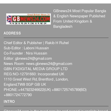
GBnews24 Most Popular Bangla
& English Newspaper Published
From United Kingdom &
Bangladesh
ADDRESS
Chief Editor & Publisher | Rakib H Ruhel
Sub-Editor : Laboni Hussain
Co-Founder : Nira Hussain
Editor:
gbnews24@gmail.com
News Room:
news.gbnews24@gmail.com
GBN FXDIGITAL MEDIA GROUP LTD
REG:NO-12791660: Incorporated UK
1110 Great West Rd, Brentford , London,
England,TW8 0GP GB UK
PHONE:+447923246622(UK) +8801725745789(BD)
+8801724772790
INTRO