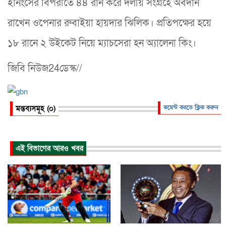
ইনিংসের বিপরীতে ৪৪ রান করে দলীয় সংগ্রহে অবদান
রাখেন ওপেনার রুবাইয়া হায়দার ঝিলিক। প্রতিপক্ষের হয়ে
১৮ রানে ২ উইকেট নিয়ে ম্যাচসেরা হন অ্যালেনা কিং।
জিবি নিউজ24ডেস্ক//
মন্তব্যসমূহ (০)
কমেন্ট করতে ক্লিক করুন
এই বিভাগের আরও খবর