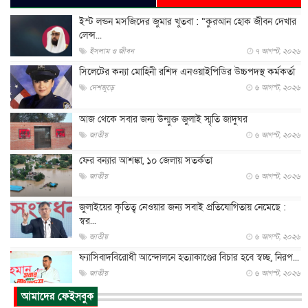
ইস্ট লন্ডন মসজিদের জুমার খুতবা : “কুরআন হোক জীবন দেখার
লেন্স...
ইসলাম ও জীবন
৭ আগস্ট, ২০২৬
সিলেটের কন্যা মোহিনী রশিদ এনওয়াইপিডির উচ্চপদস্থ কর্মকর্তা
দেশজুড়ে
৬ আগস্ট, ২০২৬
আজ থেকে সবার জন্য উন্মুক্ত জুলাই স্মৃতি জাদুঘর
জাতীয়
৬ আগস্ট, ২০২৬
ফের বন্যার আশঙ্কা, ১০ জেলায় সতর্কতা
জাতীয়
৬ আগস্ট, ২০২৬
জুলাইয়ের কৃতিত্ব নেওয়ার জন্য সবাই প্রতিযোগিতায় নেমেছে :
স্বর...
জাতীয়
৬ আগস্ট, ২০২৬
ফ্যাসিবাদবিরোধী আন্দোলনে হত্যাকাণ্ডের বিচার হবে স্বচ্ছ, নিরপ...
জাতীয়
৬ আগস্ট, ২০২৬
আমাদের ফেইসবুক
ভারত সরকারের কাছে ক্ষমা চাইলেন জাকারবার্গ