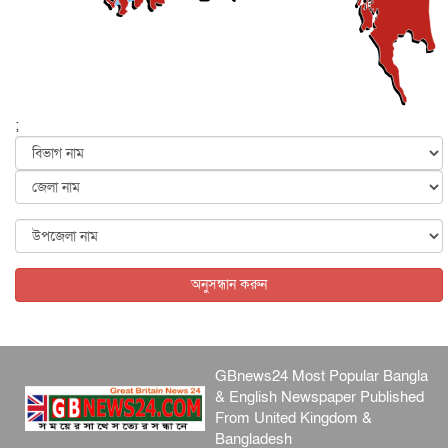
জাতীয়
৪ আগস্ট, ২০২৬
যুক্তরাষ্ট্রের সঙ্গে আলোচনার দাবি নাকচ করল ইরান
আন্তর্জাতিক
৪ আগস্ট, ২০২৬
‘ট্রাম্প প্রশাসন না থাকলে তেল শিল্প ধ্বংস হয়ে যেত’, দাবি মা...
;
আন্তর্জাতিক
৪ আগস্ট, ২০২৬
যৌন হয়রানির মামলায় কুস্তির সাবেক প্রধানকে খালাস দিয়েছেন
ভা...
আন্তর্জাতিক
৪ আগস্ট, ২০২৬
পাকিস্তানে আত্মঘাতী হামলায় নিহত বেড়ে ১৭
আন্তর্জাতিক
৪ আগস্ট, ২০২৬
অনুসন্ধান করুন
GBnews24 Most Popular Bangla
& English Newspaper Published
From United Kingdom &
Bangladesh