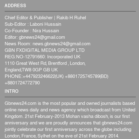
ADDRESS
Chief Editor & Publisher | Rakib H Ruhel
Sub-Editor : Laboni Hussain
Co-Founder : Nira Hussain
Editor:
gbnews24@gmail.com
News Room:
news.gbnews24@gmail.com
GBN FXDIGITAL MEDIA GROUP LTD
REG:NO-12791660: Incorporated UK
1110 Great West Rd, Brentford , London,
England,TW8 0GP GB UK
PHONE:+447923246622(UK) +8801725745789(BD)
+8801724772790
INTRO
Gbnews24.com is the most popular and owned journalists based
online news daily and news agency which broadcast from United
Kingdom. 21st February-2013 Mohan vasha dibosh, is our first
anniversary and we are proudly announces that gbnews24.com
jointly celebrate our first anniversary across the globe including
London, France, Sylhet on the eve of 21st February 2014.