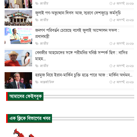
জাতীয়
৫ আগস্ট, ২০২৬
জুলাই গণ-অভ্যুত্থান দিবস আজ, স্মরণে দেশজুড়ে কর্মসূচি
জাতীয়
৫ আগস্ট, ২০২৬
জনগণ পরিবর্তন চেয়েছে বলেই জুলাই আন্দোলন সফল :
প্রধানমন্ত্রী
জাতীয়
৫ আগস্ট, ২০২৬
বেনজীর আহমেদের সঙ্গে পরীমনির ঘনিষ্ঠ সম্পর্ক ছিল : নাসির
মাহম...
জাতীয়
৫ আগস্ট, ২০২৬
হরমুজ নিয়ে ইরান-মার্কিন চুক্তি হতে পারে আজ : মার্কিন অর্থমন...
আন্তর্জাতিক
৫ আগস্ট, ২০২৬
পৃথিবীর দিকে আসছে বিধ্বংসী বস্তু, পারমাণবিক বোমা দিয়ে করা
আমাদের ফেইসবুক
হব...
আন্তর্জাতিক
৫ আগস্ট, ২০২৬
কেনিয়ায় ১৫ হাতির রহস্যজনক মৃত্যু, সন্দেহের মুখে কীটনাশকের
এক ক্লিকে বিভাগের খবর
ব্...
আন্তর্জাতিক
৫ আগস্ট, ২০২৬