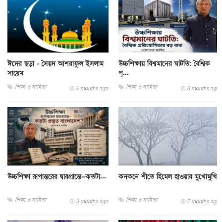
ঈদের ছড়া - সৈয়দ আশরাফুল ইসলাম
উচ্চশিক্ষায় বিশ্বমানের ঘাটতি: বৈশ্বিক
সায়েম
প্...
শিক্ষা ও সাহিত্য
শিক্ষা ও সাহিত্য
2 months ago
3 months ago
উচ্চশিক্ষা রূপান্তরের দ্বারপ্রান্তে—কতটা...
কনকনে শীতে হিমেল হাওয়ার মুখোমুখি
শিক্ষা ও সাহিত্য
শিক্ষা ও সাহিত্য
3 months ago
7 months ago