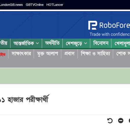
LondonGB.news
GBTVOnline
HOTLancer
াতীয়
অর্থনীতি
বিনোদন
আন্তর্জাতিক
দেশজুড়ে
খেলাধুল
সাক্ষাৎকার
মুক্ত আলাপ
প্রবাস
শিক্ষা ও সাহিত্য
শোক স
াইভ
১১ হাজার পরীক্ষার্থী