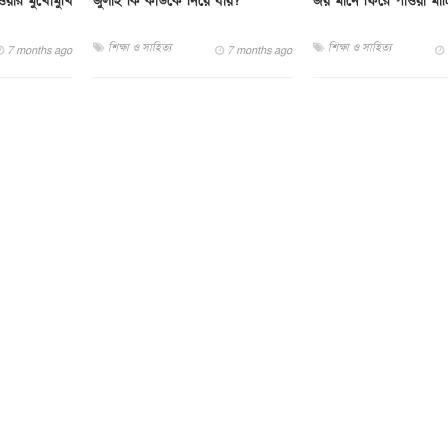
য়ার মুখোমুখি
জুলাই কি কাউকে নিয়ে যায়?
জয় মানে ফিরে পাওয়া মাট
শিক্ষা ও সাহিত্য
শিক্ষা ও সাহিত্য
7 months ago
7 months ago