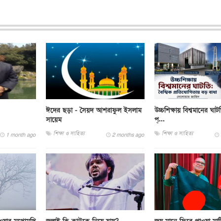
ঈদের ছড়া - সৈয়দ আশরাফুল ইসলাম
উচ্চশিক্ষায় বিশ্বমানের ঘাট
সায়েম
প্...
শিক্ষা ও সাহিত্য
শিক্ষা ও সাহিত্য
1 month ago
2 months ago