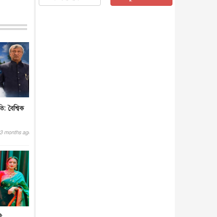
জাতীয়
৫ আগস্ট, ২০২৬
জনগণ পরিবর্তন চেয়েছে বলেই
জুলাই আন্দোলন সফল : প্রধানমন্ত্রী
জাতীয়
৫ আগস্ট, ২০২৬
বেনজীর আহমেদের সঙ্গে পরীমনির
ঘনিষ্ঠ সম্পর্ক ছিল : নাসির মাহম...
জাতীয়
৫ আগস্ট, ২০২৬
হরমুজ নিয়ে ইরান-মার্কিন চুক্তি
হতে পারে আজ : মার্কিন অর্থমন...
তি: বৈশ্বিক
আন্তর্জাতিক
৫ আগস্ট, ২০২৬
পৃথিবীর দিকে আসছে বিধ্বংসী
3 months ago
বস্তু, পারমাণবিক বোমা দিয়ে করা
হব...
আন্তর্জাতিক
৫ আগস্ট, ২০২৬
কেনিয়ায় ১৫ হাতির রহস্যজনক
মৃত্যু, সন্দেহের মুখে কীটনাশকের
ব্...
আন্তর্জাতিক
৫ আগস্ট, ২০২৬
বিদেশি সংবাদমাধ্যমের জন্য নতুন
বিধি-নিষেধ পাকিস্তানের