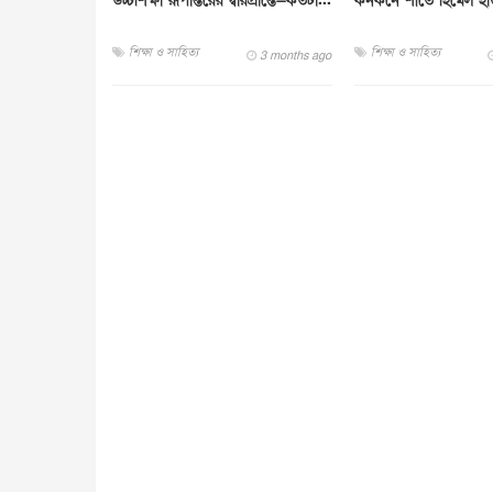
উচ্চশিক্ষা রূপান্তরের দ্বারপ্রান্তে—কতটা...
কনকনে শীতে হিমেল হাও
শিক্ষা ও সাহিত্য
শিক্ষা ও সাহিত্য
3 months ago