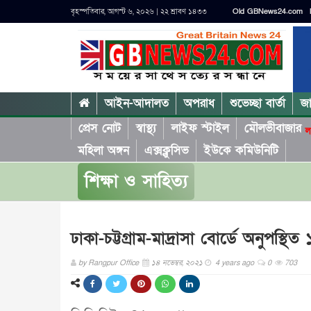
বৃহস্পতিবার, আগস্ট ৬, ২০২৬ | ২২ শ্রাবণ ১৪৩৩
Old GBNews24.com
আইন-আদালত
অপরাধ
শুভেচ্ছা বার্তা
জ
প্রেস নোট
স্বাস্থ্য
লাইফ স্টাইল
মৌলভীবাজার
ল
মহিলা অঙ্গন
এক্সক্লুসিভ
ইউকে কমিউনিটি
শিক্ষা ও সাহিত্য
ঢাকা-চট্টগ্রাম-মাদ্রাসা বোর্ডে অনুপস্থিত 
by
Rangpur Office
১৪ নভেম্বর, ২০২১
4 years ago
0
703