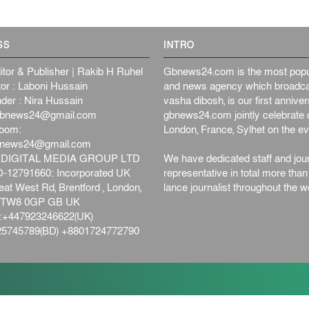
SS
INTRO
itor & Publisher | Rakib H Ruhel
Gbnews24.com is the most popul
or : Laboni Hussain
and news agency which broadca
der : Nira Hussain
vasha dibosh, is our first anniv
bnews24@gmail.com
gbnews24.com jointly celebrate o
oom:
London, France, Sylhet on the ev
bnews24@gmail.com
DIGITAL MEDIA GROUP LTD
We have dedicated staff and jour
12791660: Incorporated UK
representative in total more tha
at West Rd, Brentford , London,
lance journalist throughout the wo
d,TW8 0GP GB UK
+447923246622(UK)
5745789(BD) +8801724772790