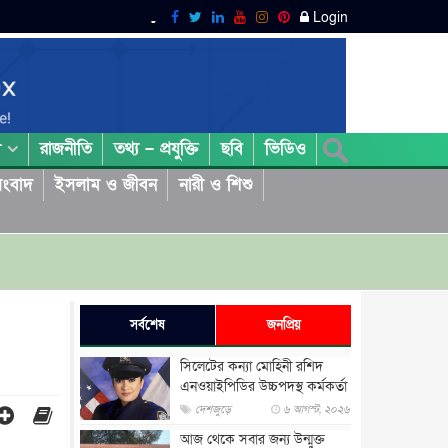
Login
রাজনীতি
তথ্য – প্রযুক্তি
ছবি
ভিডিও
া
ংবাদ
ইসলাম ও জীবন
নারী ও শিশু
সর্বশেষ
জনপ্রিয়
সিলেটের কন্যা মোহিনী রশিদ
এনওয়াইপিডির উচ্চপদস্থ কর্মকর্তা
দেশজুড়ে
৬ আগস্ট, ২০২৬
আজ থেকে সবার জন্য উন্মুক্ত