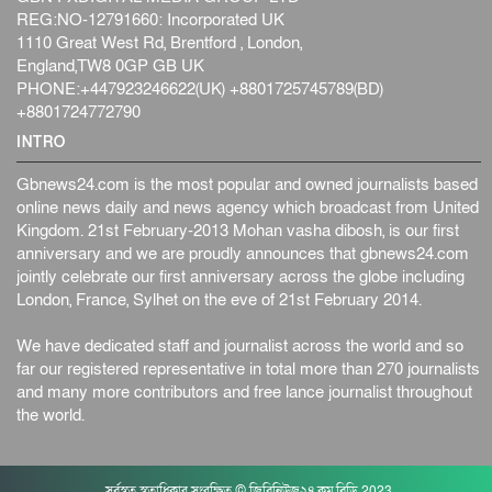
REG:NO-12791660: Incorporated UK
1110 Great West Rd, Brentford , London,
England,TW8 0GP GB UK
PHONE:+447923246622(UK) +8801725745789(BD)
+8801724772790
INTRO
Gbnews24.com is the most popular and owned journalists based
online news daily and news agency which broadcast from United
Kingdom. 21st February-2013 Mohan vasha dibosh, is our first
anniversary and we are proudly announces that gbnews24.com
jointly celebrate our first anniversary across the globe including
London, France, Sylhet on the eve of 21st February 2014.
We have dedicated staff and journalist across the world and so
far our registered representative in total more than 270 journalists
and many more contributors and free lance journalist throughout
the world.
সর্বস্বত্ব স্বত্বাধিকার সংরক্ষিত © জিবিনিউজ২৪.কম.বিডি 2023