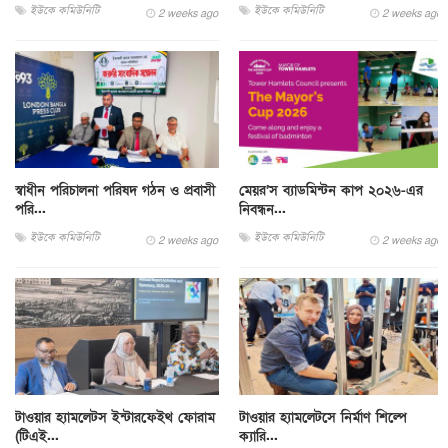
ইউকে কমিউনিটি
ইউকে কমিউনিটি
2 weeks ago
2 weeks ago
স্বাধীন পরিচালনা পরিষদ গঠন ও প্রবাসী
মেয়র’স ব্যাডমিন্টন কাপ ২০২৬-এর
পরি...
নিবন্ধন...
ইউকে কমিউনিটি
ইউকে কমিউনিটি
2 weeks ago
2 weeks ago
টাওয়ার হ্যামলেটস ইন্টারফেইথ ফোরাম
টাওয়ার হ্যামলেটসে নির্মাণ শিল্পে
(টিএই...
ক্যারি...