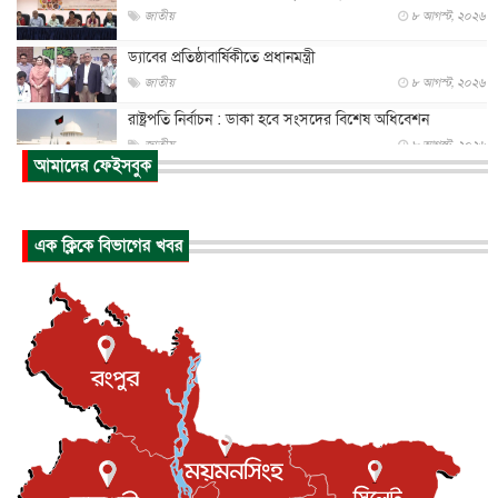
জাতীয়
৮ আগস্ট, ২০২৬
ড্যাবের প্রতিষ্ঠাবার্ষিকীতে প্রধানমন্ত্রী
জাতীয়
৮ আগস্ট, ২০২৬
রাষ্ট্রপতি নির্বাচন : ডাকা হবে সংসদের বিশেষ অধিবেশন
জাতীয়
৮ আগস্ট, ২০২৬
আমাদের ফেইসবুক
প্রধানমন্ত্রীর সঙ্গে সাক্ষাতে খুদে শিল্পী অনুশ্রী রায়ের স্বপ...
জাতীয়
৮ আগস্ট, ২০২৬
এক ক্লিকে বিভাগের খবর
পাকিস্তান-তুরস্কের সঙ্গে প্রতিরক্ষা চুক্তি সৌদি আরবকে কতটা ন...
আন্তর্জাতিক
৮ আগস্ট, ২০২৬
যুক্তরাজ্যে গ্রুমিং কেলেঙ্কারি : পাকিস্তানির অপরাধে অস্বস্তি...
আন্তর্জাতিক
৮ আগস্ট, ২০২৬
বিরোধ কাটিয়ে কূটনৈতিক সম্পর্ক পুনঃস্থাপন করছে মেক্সিকো ও
পের...
আন্তর্জাতিক
৮ আগস্ট, ২০২৬
এবার ওটিটিতে মুক্তি পেল ‘মালিক’
বিনোদন
৮ আগস্ট, ২০২৬