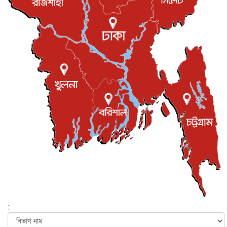
রিয়ালকে ‘না’ বলা রদ্রির জন্য বার্সার কাছে কত চাইল ম্যানসিটি
খেলাধুলা
৮ আগস্ট, ২০২৬
শিল্পকলায় চলচ্চিত্র উৎসব, বিনা মূল্যে দেখা যাবে ৬ সিনেমা
বিনোদন
৮ আগস্ট, ২০২৬
ইস্ট লন্ডন মসজিদের জুমার খুতবা : “কুরআন হোক জীবন দেখার
লেন্স...
ইসলাম ও জীবন
৭ আগস্ট, ২০২৬
সিলেটের কন্যা মোহিনী রশিদ এনওয়াইপিডির উচ্চপদস্থ কর্মকর্তা
দেশজুড়ে
৬ আগস্ট, ২০২৬
আজ থেকে সবার জন্য উন্মুক্ত জুলাই স্মৃতি জাদুঘর
জাতীয়
৬ আগস্ট, ২০২৬
ফের বন্যার আশঙ্কা, ১০ জেলায় সতর্কতা
জাতীয়
৬ আগস্ট, ২০২৬
;
জুলাইয়ের কৃতিত্ব নেওয়ার জন্য সবাই প্রতিযোগিতায় নেমেছে :
স্বর...