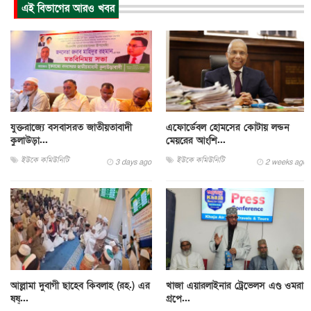
এই বিভাগের আরও খবর
যুক্তরাজ্যে বসবাসরত জাতীয়তাবাদী
এফোর্ডেবল হোমসের কোটায় লন্ডন
কুলাউড়া...
মেয়রের আংশি...
ইউকে কমিউনিটি
ইউকে কমিউনিটি
3 days ago
2 weeks ago
আল্লামা দুবাগী ছাহেব কিবলাহ (রহ.) এর
খাজা এয়ারলাইনার ট্রেভেলস এণ্ড ওমরা
ষষ্...
গ্রপে...