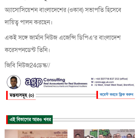
অ্যাসোসিয়েশন বাংলাদেশের (ওকাব) সভাপতি হিসেবে
দায়িত্ব পালন করছেন।
একই সঙ্গে জার্মান নিউজ এজেন্সি ডিপিএ’র বাংলাদেশ
করেসপনডেন্ট তিনি।
জিবি নিউজ24ডেস্ক//
মন্তব্যসমূহ (০)
কমেন্ট করতে ক্লিক করুন
এই বিভাগের আরও খবর