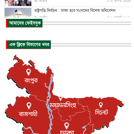
জাতীয়
৮ আগস্ট, ২০২৬
রাষ্ট্রপতি নির্বাচন : ডাকা হবে সংসদের বিশেষ অধিবেশন
জাতীয়
৮ আগস্ট, ২০২৬
আমাদের ফেইসবুক
প্রধানমন্ত্রীর সঙ্গে সাক্ষাতে খুদে শিল্পী অনুশ্রী রায়ের স্বপ...
জাতীয়
৮ আগস্ট, ২০২৬
এক ক্লিকে বিভাগের খবর
পাকিস্তান-তুরস্কের সঙ্গে প্রতিরক্ষা চুক্তি সৌদি আরবকে কতটা ন...
আন্তর্জাতিক
৮ আগস্ট, ২০২৬
যুক্তরাজ্যে গ্রুমিং কেলেঙ্কারি : পাকিস্তানির অপরাধে অস্বস্তি...
আন্তর্জাতিক
৮ আগস্ট, ২০২৬
বিরোধ কাটিয়ে কূটনৈতিক সম্পর্ক পুনঃস্থাপন করছে মেক্সিকো ও
পের...
আন্তর্জাতিক
৮ আগস্ট, ২০২৬
এবার ওটিটিতে মুক্তি পেল ‘মালিক’
বিনোদন
৮ আগস্ট, ২০২৬
রিয়ালকে ‘না’ বলা রদ্রির জন্য বার্সার কাছে কত চাইল ম্যানসিটি
খেলাধুলা
৮ আগস্ট, ২০২৬