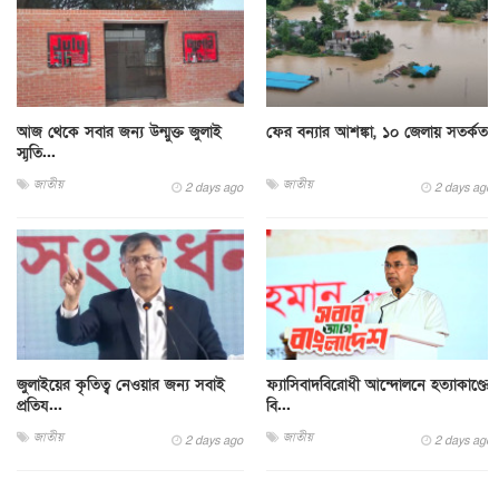
আজ থেকে সবার জন্য উন্মুক্ত জুলাই
ফের বন্যার আশঙ্কা, ১০ জেলায় সতর্কতা
স্মৃতি...
জাতীয়
জাতীয়
2 days ago
2 days ago
জুলাইয়ের কৃতিত্ব নেওয়ার জন্য সবাই
ফ্যাসিবাদবিরোধী আন্দোলনে হত্যাকাণ্ডের
প্রতিয...
বি...
জাতীয়
জাতীয়
2 days ago
2 days ago