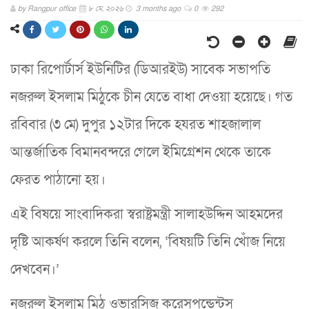
by
Rangpur office
৮ মে, ২০২৬
3 months ago
0
292
ঢাকা রিপোর্টার্স ইউনিটির (ডিআরইউ) সাবেক সভাপতি
নজরুল ইসলাম মিঠুকে চীন যেতে বাধা দেওয়া হয়েছে। গত
রবিবার (৩ মে) দুপুর ১২টার দিকে হযরত শাহজালাল
আন্তর্জাতিক বিমানবন্দরে গেলে ইমিগ্রেশন থেকে তাকে
ফেরত পাঠানো হয়।
এই বিষয়ে সাংবাদিকরা স্বরাষ্ট্রমন্ত্রী সালাহউদ্দিন আহমদের
দৃষ্টি আকর্ষণ করলে তিনি বলেন, ‘বিষয়টি তিনি খোঁজ নিয়ে
দেখবেন।’
নজরুল ইসলাম মিঠু ওভারসিজ করেসপন্ডেন্টস