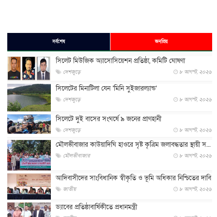
সর্বশেষ
জনপ্রিয়
সিলেট মিউজিক অ্যাসোসিয়েশন প্রতিষ্ঠা, কমিটি ঘোষণা
দেশজুড়ে
৮ আগস্ট, ২০২৬
সিলেটের মিনাটিলা যেন ‘মিনি সুইজারল্যান্ড’
দেশজুড়ে
৮ আগস্ট, ২০২৬
সিলেটে দুই বাসের সংঘর্ষে ৯ জনের প্রাণহানী
দেশজুড়ে
৮ আগস্ট, ২০২৬
মৌলভীবাজার কাউয়াদিঘি হাওরে সৃষ্ট কৃত্রিম জলাবদ্ধতার স্থায়ী স...
মৌলভীবাজার
৮ আগস্ট, ২০২৬
আদিবাসীদের সাংবিধানিক স্বীকৃতি ও ভূমি অধিকার নিশ্চিতের দাবি
জাতীয়
৮ আগস্ট, ২০২৬
ড্যাবের প্রতিষ্ঠাবার্ষিকীতে প্রধানমন্ত্রী