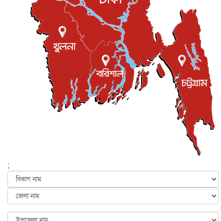
শিল্পকলায় চলচ্চিত্র উৎসব, বিনা মূল্যে দেখা যাবে ৬ সিনেমা
বিনোদন
৮ আগস্ট, ২০২৬
ইস্ট লন্ডন মসজিদের জুমার খুতবা : “কুরআন হোক জীবন দেখার
লেন্স...
ইসলাম ও জীবন
৭ আগস্ট, ২০২৬
সিলেটের কন্যা মোহিনী রশিদ এনওয়াইপিডির উচ্চপদস্থ কর্মকর্তা
দেশজুড়ে
৬ আগস্ট, ২০২৬
আজ থেকে সবার জন্য উন্মুক্ত জুলাই স্মৃতি জাদুঘর
জাতীয়
৬ আগস্ট, ২০২৬
ফের বন্যার আশঙ্কা, ১০ জেলায় সতর্কতা
জাতীয়
৬ আগস্ট, ২০২৬
;
জুলাইয়ের কৃতিত্ব নেওয়ার জন্য সবাই প্রতিযোগিতায় নেমেছে :
স্বর...
জাতীয়
৬ আগস্ট, ২০২৬
ফ্যাসিবাদবিরোধী আন্দোলনে হত্যাকাণ্ডের বিচার হবে স্বচ্ছ, নিরপ...
জাতীয়
৬ আগস্ট, ২০২৬