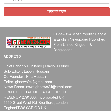
অনুসন্ধান করুন
GBnews24 Most Popular Bangla
& English Newspaper Published
From United Kingdom &
Bangladesh
ADDRESS
Chief Editor & Publisher | Rakib H Ruhel
Sub-Editor : Laboni Hussain
Co-Founder : Nira Hussain
Editor:
gbnews24@gmail.com
News Room:
news.gbnews24@gmail.com
GBN FXDIGITAL MEDIA GROUP LTD
REG:NO-12791660: Incorporated UK
1110 Great West Rd, Brentford , London,
England,TW8 0GP GB UK