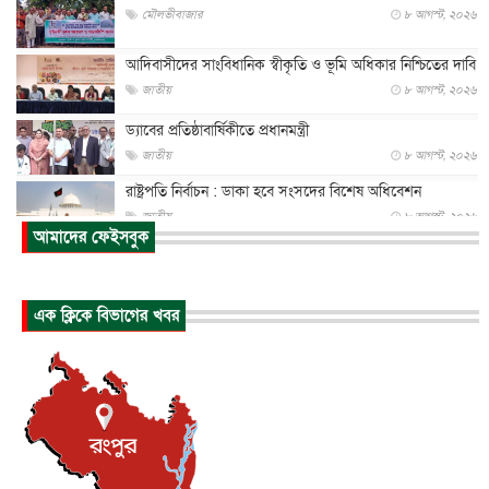
মৌলভীবাজার
৮ আগস্ট, ২০২৬
আদিবাসীদের সাংবিধানিক স্বীকৃতি ও ভূমি অধিকার নিশ্চিতের দাবি
জাতীয়
৮ আগস্ট, ২০২৬
ড্যাবের প্রতিষ্ঠাবার্ষিকীতে প্রধানমন্ত্রী
জাতীয়
৮ আগস্ট, ২০২৬
রাষ্ট্রপতি নির্বাচন : ডাকা হবে সংসদের বিশেষ অধিবেশন
জাতীয়
৮ আগস্ট, ২০২৬
আমাদের ফেইসবুক
প্রধানমন্ত্রীর সঙ্গে সাক্ষাতে খুদে শিল্পী অনুশ্রী রায়ের স্বপ...
জাতীয়
৮ আগস্ট, ২০২৬
এক ক্লিকে বিভাগের খবর
পাকিস্তান-তুরস্কের সঙ্গে প্রতিরক্ষা চুক্তি সৌদি আরবকে কতটা ন...
আন্তর্জাতিক
৮ আগস্ট, ২০২৬
যুক্তরাজ্যে গ্রুমিং কেলেঙ্কারি : পাকিস্তানির অপরাধে অস্বস্তি...
আন্তর্জাতিক
৮ আগস্ট, ২০২৬
বিরোধ কাটিয়ে কূটনৈতিক সম্পর্ক পুনঃস্থাপন করছে মেক্সিকো ও
পের...