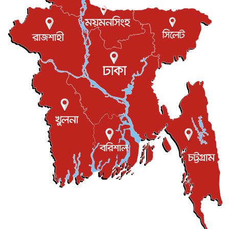
আন্তর্জাতিক
৮ আগস্ট, ২০২৬
এবার ওটিটিতে মুক্তি পেল ‘মালিক’
বিনোদন
৮ আগস্ট, ২০২৬
রিয়ালকে ‘না’ বলা রদ্রির জন্য বার্সার কাছে কত চাইল ম্যানসিটি
খেলাধুলা
৮ আগস্ট, ২০২৬
শিল্পকলায় চলচ্চিত্র উৎসব, বিনা মূল্যে দেখা যাবে ৬ সিনেমা
বিনোদন
৮ আগস্ট, ২০২৬
ইস্ট লন্ডন মসজিদের জুমার খুতবা : “কুরআন হোক জীবন দেখার
লেন্স...
ইসলাম ও জীবন
৭ আগস্ট, ২০২৬
সিলেটের কন্যা মোহিনী রশিদ এনওয়াইপিডির উচ্চপদস্থ কর্মকর্তা
দেশজুড়ে
৬ আগস্ট, ২০২৬
আজ থেকে সবার জন্য উন্মুক্ত জুলাই স্মৃতি জাদুঘর
জাতীয়
৬ আগস্ট, ২০২৬
ফের বন্যার আশঙ্কা, ১০ জেলায় সতর্কতা
জাতীয়
৬ আগস্ট, ২০২৬