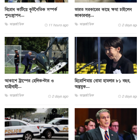
বিরোধ কাটিয়ে কূটনৈতিক সম্পর্ক
ভারত সরকারের কাছে ক্ষমা চাইলেন
পুনঃস্থাপন...
জাকারবার্...
আন্তর্জাতিক
আন্তর্জাতিক
11 hours ago
2 days ago
আকাশে ট্রাম্পের হেলিকপ্টার ও
হিরোশিমায় বোমা হামলার ৮১ বছর,
যাত্রীবাহী...
অস্ত্রমুক...
আন্তর্জাতিক
আন্তর্জাতিক
2 days ago
2 days ago