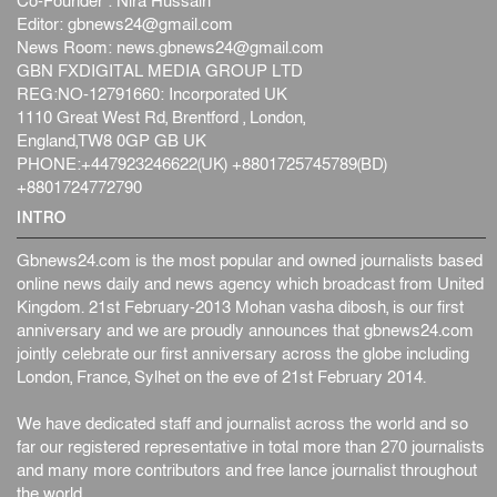
Co-Founder : Nira Hussain
Editor:
gbnews24@gmail.com
News Room:
news.gbnews24@gmail.com
GBN FXDIGITAL MEDIA GROUP LTD
REG:NO-12791660: Incorporated UK
1110 Great West Rd, Brentford , London,
England,TW8 0GP GB UK
PHONE:+447923246622(UK) +8801725745789(BD)
+8801724772790
INTRO
Gbnews24.com is the most popular and owned journalists based
online news daily and news agency which broadcast from United
Kingdom. 21st February-2013 Mohan vasha dibosh, is our first
anniversary and we are proudly announces that gbnews24.com
jointly celebrate our first anniversary across the globe including
London, France, Sylhet on the eve of 21st February 2014.
We have dedicated staff and journalist across the world and so
far our registered representative in total more than 270 journalists
and many more contributors and free lance journalist throughout
the world.