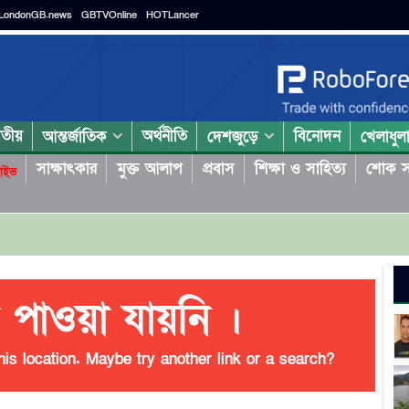
LondonGB.news
GBTVOnline
HOTLancer
াতীয়
অর্থনীতি
বিনোদন
আন্তর্জাতিক
দেশজুড়ে
খেলাধুল
সাক্ষাৎকার
মুক্ত আলাপ
প্রবাস
শিক্ষা ও সাহিত্য
শোক স
াইভ
 পাওয়া যায়নি ।
his location. Maybe try another link or a search?