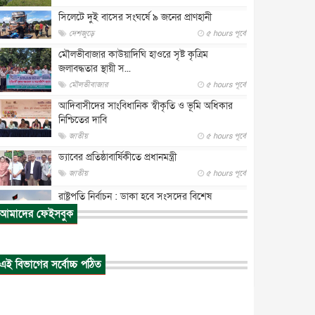
সিলেটে দুই বাসের সংঘর্ষে ৯ জনের প্রাণহানী
দেশজুড়ে
৫ hours পূর্বে
মৌলভীবাজার কাউয়াদিঘি হাওরে সৃষ্ট কৃত্রিম
জলাবদ্ধতার স্থায়ী স...
মৌলভীবাজার
৫ hours পূর্বে
আদিবাসীদের সাংবিধানিক স্বীকৃতি ও ভূমি অধিকার
নিশ্চিতের দাবি
জাতীয়
৫ hours পূর্বে
ড্যাবের প্রতিষ্ঠাবার্ষিকীতে প্রধানমন্ত্রী
জাতীয়
৫ hours পূর্বে
রাষ্ট্রপতি নির্বাচন : ডাকা হবে সংসদের বিশেষ
অধিবেশন
আমাদের ফেইসবুক
জাতীয়
৫ hours পূর্বে
প্রধানমন্ত্রীর সঙ্গে সাক্ষাতে খুদে শিল্পী অনুশ্রী রায়ের
স্বপ...
এই বিভাগের সর্বোচ্চ পঠিত
জাতীয়
৬ hours পূর্বে
পাকিস্তান-তুরস্কের সঙ্গে প্রতিরক্ষা চুক্তি সৌদি আরবকে
কতটা ন...