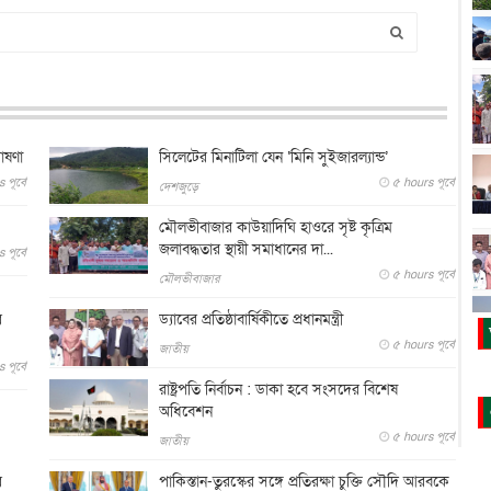
োষণা
সিলেটের মিনাটিলা যেন ‘মিনি সুইজারল্যান্ড’
পূর্বে
৫ hours পূর্বে
দেশজুড়ে
মৌলভীবাজার কাউয়াদিঘি হাওরে সৃষ্ট কৃত্রিম
জলাবদ্ধতার স্থায়ী সমাধানের দা...
পূর্বে
৫ hours পূর্বে
মৌলভীবাজার
র
ড্যাবের প্রতিষ্ঠাবার্ষিকীতে প্রধানমন্ত্রী
৫ hours পূর্বে
জাতীয়
পূর্বে
রাষ্ট্রপতি নির্বাচন : ডাকা হবে সংসদের বিশেষ
অধিবেশন
৫ hours পূর্বে
জাতীয়
র
পাকিস্তান-তুরস্কের সঙ্গে প্রতিরক্ষা চুক্তি সৌদি আরবকে