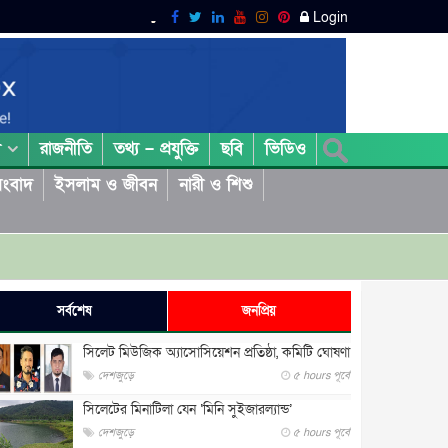
Login
রাজনীতি
তথ্য – প্রযুক্তি
ছবি
ভিডিও
া
ংবাদ
ইসলাম ও জীবন
নারী ও শিশু
সর্বশেষ
জনপ্রিয়
সিলেট মিউজিক অ্যাসোসিয়েশন প্রতিষ্ঠা, কমিটি ঘোষণা
দেশজুড়ে
৫ hours পূর্বে
সিলেটের মিনাটিলা যেন ‘মিনি সুইজারল্যান্ড’
দেশজুড়ে
৫ hours পূর্বে