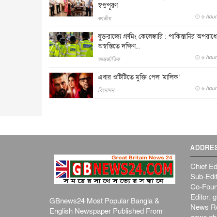
স্বপ্নপূরণ
৬ hours 
জাতীয়
যুক্তরাজ্যে গ্রুমিং কেলেঙ্কারি : পাকিস্তানির অপরাধে
অস্বস্তিতে দক্ষিণ...
৬ hours 
আন্তর্জাতিক
এবার ওটিটিতে মুক্তি পেল ‘মালিক’
৬ hours 
বিনোদন
ADDRE
Chief Ed
Sub-Edit
Co-Foun
Editor:
g
GBnews24 Most Popular Bangla &
News R
English Newspaper Published From