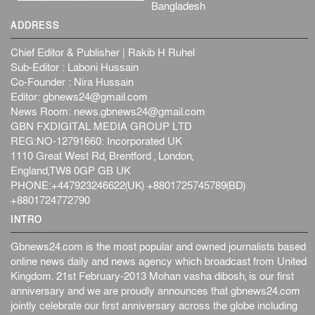
Bangladesh
ADDRESS
Chief Editor & Publisher | Rakib H Ruhel
Sub-Editor : Laboni Hussain
Co-Founder : Nira Hussain
Editor:
gbnews24@gmail.com
News Room:
news.gbnews24@gmail.com
GBN FXDIGITAL MEDIA GROUP LTD
REG:NO-12791660: Incorporated UK
1110 Great West Rd, Brentford , London,
England,TW8 0GP GB UK
PHONE:+447923246622(UK) +8801725745789(BD)
+8801724772790
INTRO
Gbnews24.com is the most popular and owned journalists based
online news daily and news agency which broadcast from United
Kingdom. 21st February-2013 Mohan vasha dibosh, is our first
anniversary and we are proudly announces that gbnews24.com
jointly celebrate our first anniversary across the globe including