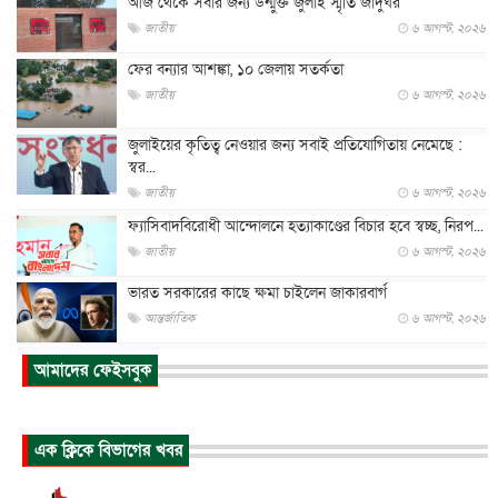
আজ থেকে সবার জন্য উন্মুক্ত জুলাই স্মৃতি জাদুঘর
জাতীয়
৬ আগস্ট, ২০২৬
ফের বন্যার আশঙ্কা, ১০ জেলায় সতর্কতা
জাতীয়
৬ আগস্ট, ২০২৬
জুলাইয়ের কৃতিত্ব নেওয়ার জন্য সবাই প্রতিযোগিতায় নেমেছে :
স্বর...
জাতীয়
৬ আগস্ট, ২০২৬
ফ্যাসিবাদবিরোধী আন্দোলনে হত্যাকাণ্ডের বিচার হবে স্বচ্ছ, নিরপ...
জাতীয়
৬ আগস্ট, ২০২৬
ভারত সরকারের কাছে ক্ষমা চাইলেন জাকারবার্গ
আন্তর্জাতিক
৬ আগস্ট, ২০২৬
আকাশে ট্রাম্পের হেলিকপ্টার ও যাত্রীবাহী বিমান মুখোমুখি, তদন্...
আমাদের ফেইসবুক
আন্তর্জাতিক
৬ আগস্ট, ২০২৬
হিরোশিমায় বোমা হামলার ৮১ বছর, অস্ত্রমুক্ত বিশ্বের আহ্বান জা...
এক ক্লিকে বিভাগের খবর
আন্তর্জাতিক
৬ আগস্ট, ২০২৬
যুক্তরাষ্ট্রে পারিবারিক সংঘাতে বন্দুক হামলা, নিহত ৩