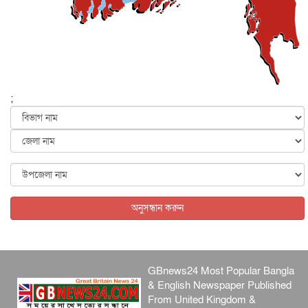
মাহম...
জাতীয়
৫ আগস্ট, ২০২৬
হরমুজ নিয়ে ইরান-মার্কিন চুক্তি হতে পারে আজ : মার্কিন অর্থমন...
আন্তর্জাতিক
৫ আগস্ট, ২০২৬
পৃথিবীর দিকে আসছে বিধ্বংসী বস্তু, পারমাণবিক বোমা দিয়ে করা
হব...
;
আন্তর্জাতিক
৫ আগস্ট, ২০২৬
কেনিয়ায় ১৫ হাতির রহস্যজনক মৃত্যু, সন্দেহের মুখে কীটনাশকের
ব্...
আন্তর্জাতিক
৫ আগস্ট, ২০২৬
বিদেশি সংবাদমাধ্যমের জন্য নতুন বিধি-নিষেধ পাকিস্তানের
আন্তর্জাতিক
৫ আগস্ট, ২০২৬
অনুসন্ধান করুন
GBnews24 Most Popular Bangla
& English Newspaper Published
From United Kingdom &