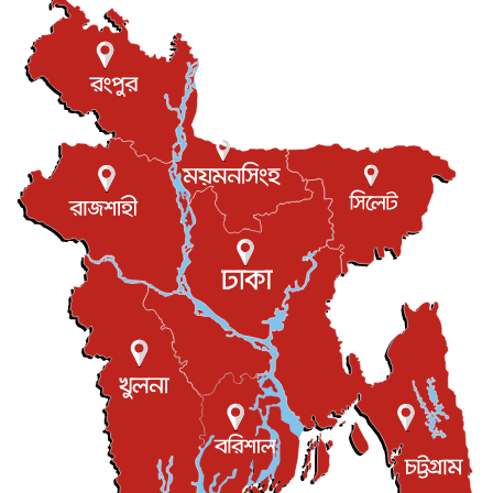
আন্তর্জাতিক
৬ আগস্ট, ২০২৬
টি-টোয়েন্টি ইতিহাসের সর্বোচ্চ রানের মালিক এখন জস বাটলার
খেলাধুলা
৬ আগস্ট, ২০২৬
বস্তিতে কেটেছে শৈশব, আজ মুম্বাইয়ে দুই বাড়ির মালিক
বিনোদন
৬ আগস্ট, ২০২৬
যুক্তরাজ্যে বসবাসরত জাতীয়তাবাদী কুলাউড়াবাসীর মত বিনিময়
সভা...
ইউকে কমিউনিটি
৫ আগস্ট, ২০২৬
প্রধানমন্ত্রীকে সৌদি আরব সফরের আমন্ত্রণ
জাতীয়
৫ আগস্ট, ২০২৬
জুলাই গণ-অভ্যুত্থান দিবস আজ, স্মরণে দেশজুড়ে কর্মসূচি
জাতীয়
৫ আগস্ট, ২০২৬
জনগণ পরিবর্তন চেয়েছে বলেই জুলাই আন্দোলন সফল :
প্রধানমন্ত্রী
জাতীয়
৫ আগস্ট, ২০২৬
বেনজীর আহমেদের সঙ্গে পরীমনির ঘনিষ্ঠ সম্পর্ক ছিল : নাসির