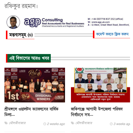
রফিকুর রহমান।
মন্তব্যসমূহ (০)
কমেন্ট করতে ক্লিক করুন
এই বিভাগের আরও খবর
শ্রীমঙ্গলে ওয়ালটন ক্যাবলসের বার্ষিক
জকিগঞ্জে আগামী উপজেলা পরিষদ
ডিলা...
নির্বাচনে সম...
মৌলভীবাজার
মৌলভীবাজার
2 weeks ago
3 weeks ago