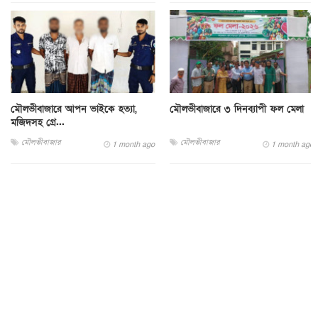
মৌলভীবাজারে আপন ভাইকে হত্যা,
মৌলভীবাজারে ৩ দিনব্যাপী ফল মেলা
মজিদসহ গ্রে...
মৌলভীবাজার
মৌলভীবাজার
1 month ago
1 month ago