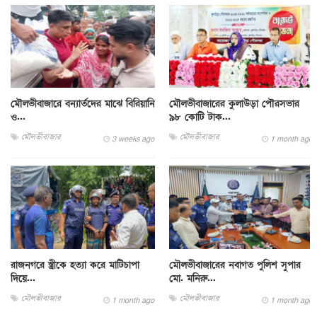
মৌলভীবাজারে বন্যার্তদের মাঝে বিরিয়ানি
মৌলভীবাজারের কুলাউড়া পৌরসভার
ও...
৯৮ কোটি টাক...
মৌলভীবাজার
মৌলভীবাজার
3 weeks ago
1 month ago
রাজনগরে স্ত্রীকে হত্যা করে মাটিচাপা
মৌলভীবাজারের নবাগত পুলিশ সুপার
দিয়ে...
মো. মনিরু...
মৌলভীবাজার
মৌলভীবাজার
1 month ago
1 month ago