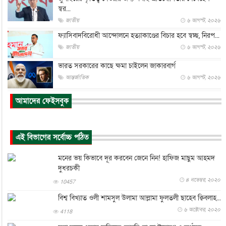
স্বর...
জাতীয়
৬ আগস্ট, ২০২৬
ফ্যাসিবাদবিরোধী আন্দোলনে হত্যাকাণ্ডের বিচার হবে স্বচ্ছ, নিরপ...
জাতীয়
৬ আগস্ট, ২০২৬
ভারত সরকারের কাছে ক্ষমা চাইলেন জাকারবার্গ
আন্তর্জাতিক
৬ আগস্ট, ২০২৬
আকাশে ট্রাম্পের হেলিকপ্টার ও যাত্রীবাহী বিমান মুখোমুখি, তদন্...
আমাদের ফেইসবুক
আন্তর্জাতিক
৬ আগস্ট, ২০২৬
হিরোশিমায় বোমা হামলার ৮১ বছর, অস্ত্রমুক্ত বিশ্বের আহ্বান জা...
এই বিভাগের সর্বোচ্চ পঠিত
আন্তর্জাতিক
৬ আগস্ট, ২০২৬
যুক্তরাষ্ট্রে পারিবারিক সংঘাতে বন্দুক হামলা, নিহত ৩
মনের ভয় কিভাবে দূর করবেন জেনে নিন! হাফিজ মাছুম আহমদ
দুধরচকী
আন্তর্জাতিক
৬ আগস্ট, ২০২৬
৪ নভেম্বর, ২০২০
10457
টি-টোয়েন্টি ইতিহাসের সর্বোচ্চ রানের মালিক এখন জস বাটলার
বিশ্ব বিখ্যাত ওলী শামসুল উলামা আল্লামা ফুলতলী ছাহেব ক্বিবলাহ...
খেলাধুলা
৬ আগস্ট, ২০২৬
৬ অক্টোবর, ২০২০
4118
বস্তিতে কেটেছে শৈশব, আজ মুম্বাইয়ে দুই বাড়ির মালিক