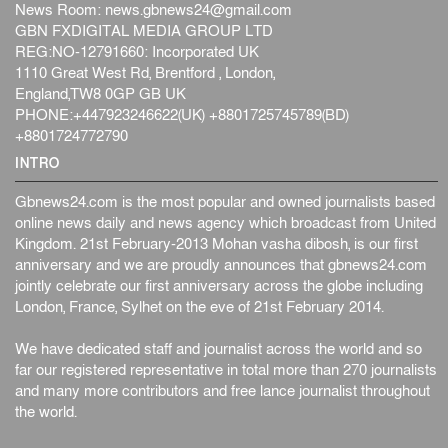
হব...
News Room:
news.gbnews24@gmail.com
আন্তর্জাতিক
৫ আগস্ট, ২০২৬
GBN FXDIGITAL MEDIA GROUP LTD
REG:NO-12791660: Incorporated UK
কেনিয়ায় ১৫ হাতির রহস্যজনক মৃত্যু, সন্দেহের মুখে কীটনাশকের
1110 Great West Rd, Brentford , London,
ব্...
England,TW8 0GP GB UK
আন্তর্জাতিক
৫ আগস্ট, ২০২৬
PHONE:+447923246622(UK) +8801725745789(BD)
বিদেশি সংবাদমাধ্যমের জন্য নতুন বিধি-নিষেধ পাকিস্তানের
+8801724772790
আন্তর্জাতিক
৫ আগস্ট, ২০২৬
INTRO
Gbnews24.com is the most popular and owned journalists based
online news daily and news agency which broadcast from United
Kingdom. 21st February-2013 Mohan vasha dibosh, is our first
anniversary and we are proudly announces that gbnews24.com
jointly celebrate our first anniversary across the globe including
London, France, Sylhet on the eve of 21st February 2014.
We have dedicated staff and journalist across the world and so
far our registered representative in total more than 270 journalists
and many more contributors and free lance journalist throughout
the world.