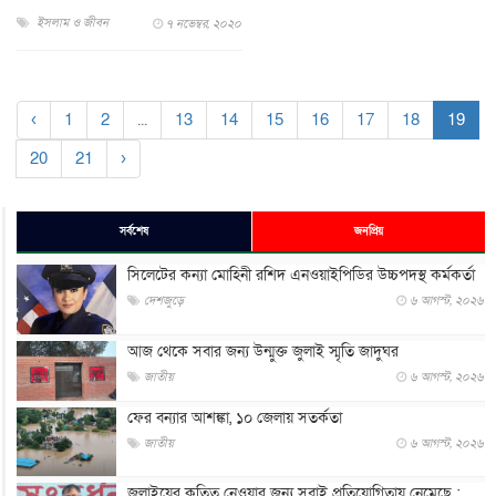
ইসলাম ও জীবন
৭ নভেম্বর, ২০২০
‹
1
2
...
13
14
15
16
17
18
19
20
21
›
সর্বশেষ
জনপ্রিয়
সিলেটের কন্যা মোহিনী রশিদ এনওয়াইপিডির উচ্চপদস্থ কর্মকর্তা
দেশজুড়ে
৬ আগস্ট, ২০২৬
আজ থেকে সবার জন্য উন্মুক্ত জুলাই স্মৃতি জাদুঘর
জাতীয়
৬ আগস্ট, ২০২৬
ফের বন্যার আশঙ্কা, ১০ জেলায় সতর্কতা
জাতীয়
৬ আগস্ট, ২০২৬
জুলাইয়ের কৃতিত্ব নেওয়ার জন্য সবাই প্রতিযোগিতায় নেমেছে :