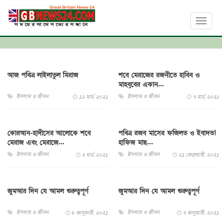
Toggl
naviga
আজ পবিত্র লাইলাতুল মিরাজ
শবে মেরাজের রজনীতে হাবিব ও
মাহবুবের একান...
ইসলাম ও জীবন
ইসলাম ও জীবন
১১ মার্চ, ২০২১
৭ মার্চ, ২০২১
কোরআন-হাদীসের আলোকে শবে
পবিত্র রজব মাসের ফজিলত ও ইবাদত!
মেরাজ এবং মেরাজে...
হাফিজ মাছ...
ইসলাম ও জীবন
ইসলাম ও জীবন
২ মার্চ, ২০২১
২১ ফেব্রুয়ারী, ২০২১
জুমআর দিন যে আমল গুরুত্বপূর্ণ
জুমআর দিন যে আমল গুরুত্বপূর্ণ
ইসলাম ও জীবন
ইসলাম ও জীবন
৮ জানুয়ারী, ২০২১
৭ জানুয়ারী, ২০২১