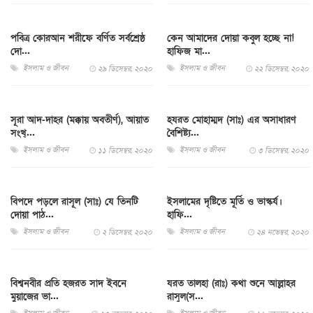
পবিত্র কোরআন শরীফে বর্ণিত সর্বশ্রেষ্ঠ
কেন আমাদের দোয়া কবুল হচ্ছে না!
দো...
হাফিজ মা...
ইসলাম ও জীবন
ইসলাম ও জীবন
২৯ ডিসেম্বর, ২০২০
২২ ডিসেম্বর, ২০২০
সূরা আদ-দাহর (মক্কায় অবতীর্ণ), আয়াত
হযরত মোহাম্মদ (সাঃ) এর অসাধারণ
সংখ্...
বৈশিষ্ট্য...
ইসলাম ও জীবন
ইসলাম ও জীবন
১১ ডিসেম্বর, ২০২০
৩ ডিসেম্বর, ২০২০
বিপদে পড়লে রাসূল (সাঃ) যে তিনটি
ইসলামের দৃষ্টিতে মূর্তি ও ভাস্কর্য।
দোয়া পাঠ...
হাফি...
ইসলাম ও জীবন
ইসলাম ও জীবন
২ ডিসেম্বর, ২০২০
২৪ নভেম্বর, ২০২০
বিশ্বনবীর প্রতি হজরত সাদ ইবনে
যরত তালহা (রাঃ) কথা শুনে আল্লাহর
মুয়াজের ভা...
রাসুল(স...