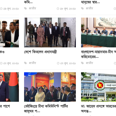
কমি...
মানুষের স্বার...
জাতীয়
জাতীয়
২৯ জুন, ২০২৬
২৮ জুন, ২০২৬
কেও
দেশে ফিরলেন প্রধানমন্ত্রী
বাংলাদেশ-মায়ানমার-চীন অ
করিডোরের...
জাতীয়
জাতীয়
২৭ জুন, ২০২৬
২৭ জুন, ২০২৬
র পাশে
বেইজিংয়ে চীনা কমিউনিস্ট পার্টির
ডা. জাহেদ প্রসঙ্গে ভারতের 
জাদুঘর প...
অসন্ত...