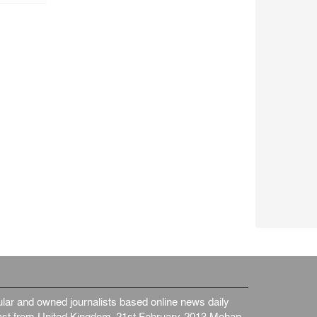
জাতীয়
৫ আগস্ট, ২০২৬
জনগণ পরিবর্তন চেয়েছে বলেই
জুলাই আন্দোলন সফল : প্রধানমন্ত্রী
জাতীয়
৫ আগস্ট, ২০২৬
বেনজীর আহমেদের সঙ্গে পরীমনির
ঘনিষ্ঠ সম্পর্ক ছিল : নাসির মাহম...
জাতীয়
৫ আগস্ট, ২০২৬
হরমুজ নিয়ে ইরান-মার্কিন চুক্তি
হতে পারে আজ : মার্কিন অর্থমন...
আন্তর্জাতিক
৫ আগস্ট, ২০২৬
পৃথিবীর দিকে আসছে বিধ্বংসী
বস্তু, পারমাণবিক বোমা দিয়ে করা
হব...
আন্তর্জাতিক
৫ আগস্ট, ২০২৬
কেনিয়ায় ১৫ হাতির রহস্যজনক
মৃত্যু, সন্দেহের মুখে কীটনাশকের
ব্...
আন্তর্জাতিক
৫ আগস্ট, ২০২৬
বিদেশি সংবাদমাধ্যমের জন্য নতুন
ar and owned journalists based online news daily
বিধি-নিষেধ পাকিস্তানের
st from United Kingdom. 21st February-2013 Mohan