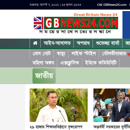
শুক্রবার, আগস্ট ৭, ২০২৬ | ২৩ শ্রাবণ ১৪৩৩
Old GBNews24.com
আইন-আদালত
অপরাধ
শুভেচ্ছা বার্তা
জ
প্রেস নোট
স্বাস্থ্য
লাইফ স্টাইল
মৌলভীবাজার
ল
মহিলা অঙ্গন
এক্সক্লুসিভ
ইউকে কমিউনিটি
জাতীয়
২৯ হাজার শিক্ষাপ্রতিষ্ঠানে বৃক্ষরোপণ
অন্তর্বর্তী সরকারের দুর্নী