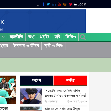
Login
রাজনীতি
তথ্য – প্রযুক্তি
ছবি
ভিডিও
া
ংবাদ
ইসলাম ও জীবন
নারী ও শিশু
সর্বশেষ
জনপ্রিয়
সিলেটের কন্যা মোহিনী রশিদ
এনওয়াইপিডির উচ্চপদস্থ কর্মকর্তা
দেশজুড়ে
৬ আগস্ট, ২০২৬
দেশের
আজ থেকে সবার জন্য উন্মুক্ত