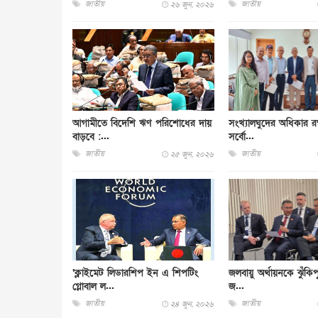
জাতীয়
জাতীয়
২৬ জুন, ২০২৬
আগামীতে বিদেশি ঋণ পরিশোধের দায়
সংখ্যালঘুদের অধিকার র
বাড়বে :...
সর্বো...
জাতীয়
জাতীয়
২৫ জুন, ২০২৬
‘ক্লাইমেট লিডারশিপ ইন এ শিপটিং
জলবায়ু অর্থায়নকে ঝুঁকি
গ্লোবাল ল...
জ...
জাতীয়
জাতীয়
২৪ জুন, ২০২৬