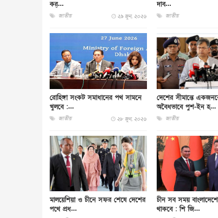
কর্...
দাব...
জাতীয়
জাতীয়
২৯ জুন, ২০২৬
রোহিঙ্গা সংকট সমাধানের পথ সামনে
দেশের সীমান্তে একজন
খুলবে :...
অবৈধভাবে পুশ-ইন হ...
জাতীয়
জাতীয়
২৮ জুন, ২০২৬
মালয়েশিয়া ও চীনে সফর শেষে দেশের
চীন সব সময় বাংলাদেশে
পথে প্রধ...
থাকবে : শি জি...