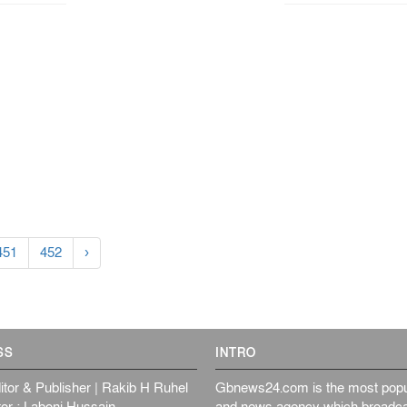
451
452
›
SS
INTRO
itor & Publisher | Rakib H Ruhel
Gbnews24.com is the most popul
or : Laboni Hussain
and news agency which broadca