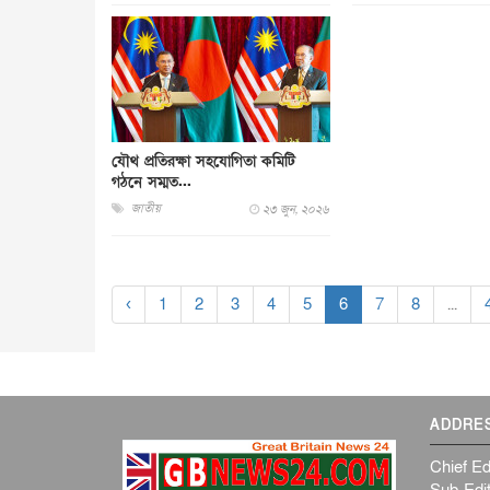
যৌথ প্রতিরক্ষা সহযোগিতা কমিটি
গঠনে সম্মত...
জাতীয়
২৩ জুন, ২০২৬
‹
1
2
3
4
5
6
7
8
...
ADDRE
Chief Ed
Sub-Edit