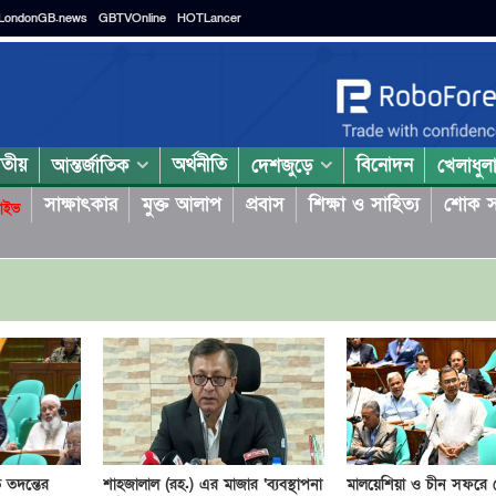
LondonGB.news
GBTVOnline
HOTLancer
াতীয়
অর্থনীতি
বিনোদন
আন্তর্জাতিক
দেশজুড়ে
খেলাধুল
সাক্ষাৎকার
মুক্ত আলাপ
প্রবাস
শিক্ষা ও সাহিত্য
শোক স
াইভ
তি তদন্তের
শাহজালাল (রহ.) এর মাজার ‘ব্যবস্থাপনা
মালয়েশিয়া ও চীন সফরে 