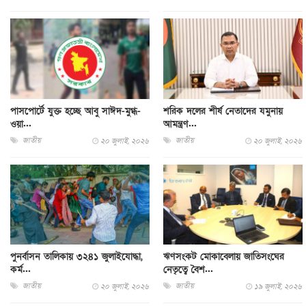
পাসপোর্টে যুক্ত হচ্ছে আবু সাঈদ-মুগ্ধ-
শরিক দলের শীর্ষ নেতাদের যমুনায়
ওয়া...
আমন্ত্রণ...
জাতীয়
জাতীয়
২০ জুলাই, ২০২৬
২০ জুলাই, ২০২৬
পুনর্বাসন তালিকায় ৩২৪১ জুলাইযোদ্ধা,
ঋণসংকট মোকাবেলায় জাতিসংঘের
কর্ম...
নেতৃত্বে বৈশ...
জাতীয়
জাতীয়
২০ জুলাই, ২০২৬
১৯ জুলাই, ২০২৬