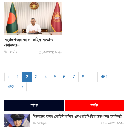
সংবাদপত্রের কালো আইন সংস্কারে
প্রধানমন্ত...
জাতীয়
১৯ জুলাই, ২০২৬
‹
1
2
3
4
5
6
7
8
...
451
452
›
সর্বশেষ
জনপ্রিয়
সিলেটের কন্যা মোহিনী রশিদ এনওয়াইপিডির উচ্চপদস্থ কর্মকর্তা
দেশজুড়ে
৬ আগস্ট, ২০২৬