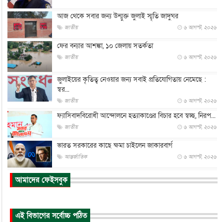
আজ থেকে সবার জন্য উন্মুক্ত জুলাই স্মৃতি জাদুঘর
জাতীয়
৬ আগস্ট, ২০২৬
ফের বন্যার আশঙ্কা, ১০ জেলায় সতর্কতা
জাতীয়
৬ আগস্ট, ২০২৬
জুলাইয়ের কৃতিত্ব নেওয়ার জন্য সবাই প্রতিযোগিতায় নেমেছে :
স্বর...
জাতীয়
৬ আগস্ট, ২০২৬
ফ্যাসিবাদবিরোধী আন্দোলনে হত্যাকাণ্ডের বিচার হবে স্বচ্ছ, নিরপ...
জাতীয়
৬ আগস্ট, ২০২৬
ভারত সরকারের কাছে ক্ষমা চাইলেন জাকারবার্গ
আন্তর্জাতিক
৬ আগস্ট, ২০২৬
আকাশে ট্রাম্পের হেলিকপ্টার ও যাত্রীবাহী বিমান মুখোমুখি, তদন্...
আমাদের ফেইসবুক
আন্তর্জাতিক
৬ আগস্ট, ২০২৬
হিরোশিমায় বোমা হামলার ৮১ বছর, অস্ত্রমুক্ত বিশ্বের আহ্বান জা...
এই বিভাগের সর্বোচ্চ পঠিত
আন্তর্জাতিক
৬ আগস্ট, ২০২৬