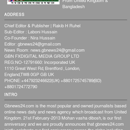
From United Kingdom &
বেনজীর আহমেদের সঙ্গে পরীমনির ঘনিষ্ঠ সম্পর্ক ছিল : নাসির
Bangladesh
মাহম...
ADDRESS
জাতীয়
৫ আগস্ট, ২০২৬
হরমুজ নিয়ে ইরান-মার্কিন চুক্তি হতে পারে আজ : মার্কিন অর্থমন...
Chief Editor & Publisher | Rakib H Ruhel
Sub-Editor : Laboni Hussain
আন্তর্জাতিক
৫ আগস্ট, ২০২৬
Co-Founder : Nira Hussain
পৃথিবীর দিকে আসছে বিধ্বংসী বস্তু, পারমাণবিক বোমা দিয়ে করা
Editor:
gbnews24@gmail.com
হব...
News Room:
news.gbnews24@gmail.com
আন্তর্জাতিক
৫ আগস্ট, ২০২৬
GBN FXDIGITAL MEDIA GROUP LTD
REG:NO-12791660: Incorporated UK
কেনিয়ায় ১৫ হাতির রহস্যজনক মৃত্যু, সন্দেহের মুখে কীটনাশকের
1110 Great West Rd, Brentford , London,
ব্...
England,TW8 0GP GB UK
আন্তর্জাতিক
৫ আগস্ট, ২০২৬
PHONE:+447923246622(UK) +8801725745789(BD)
বিদেশি সংবাদমাধ্যমের জন্য নতুন বিধি-নিষেধ পাকিস্তানের
+8801724772790
আন্তর্জাতিক
৫ আগস্ট, ২০২৬
INTRO
Gbnews24.com is the most popular and owned journalists based
online news daily and news agency which broadcast from United
Kingdom. 21st February-2013 Mohan vasha dibosh, is our first
anniversary and we are proudly announces that gbnews24.com