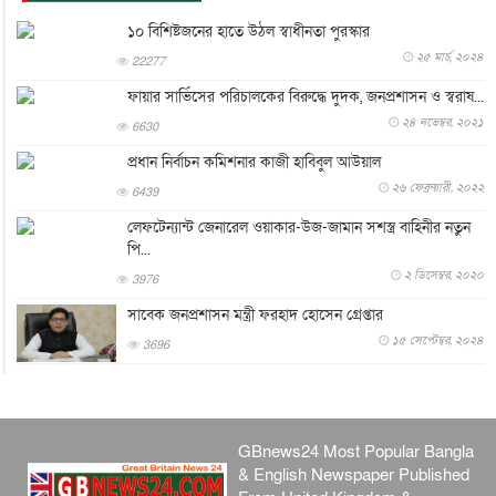
যুক্তরাষ্ট্রে পারিবারিক সংঘাতে বন্দুক হামলা, নিহত ৩
১০ বিশিষ্টজনের হাতে উঠল স্বাধীনতা পুরস্কার
আন্তর্জাতিক
৬ আগস্ট, ২০২৬
২৫ মার্চ, ২০২৪
22277
টি-টোয়েন্টি ইতিহাসের সর্বোচ্চ রানের মালিক এখন জস বাটলার
ফায়ার সার্ভিসের পরিচালকের বিরুদ্ধে দুদক, জনপ্রশাসন ও স্বরাষ...
খেলাধুলা
৬ আগস্ট, ২০২৬
২৪ নভেম্বর, ২০২১
6630
বস্তিতে কেটেছে শৈশব, আজ মুম্বাইয়ে দুই বাড়ির মালিক
প্রধান নির্বাচন কমিশনার কাজী হাবিবুল আউয়াল
বিনোদন
৬ আগস্ট, ২০২৬
২৬ ফেব্রুয়ারী, ২০২২
6439
যুক্তরাজ্যে বসবাসরত জাতীয়তাবাদী কুলাউড়াবাসীর মত বিনিময়
লেফটেন্যান্ট জেনারেল ওয়াকার-উজ-জামান সশস্ত্র বাহিনীর নতুন
সভা...
পি...
ইউকে কমিউনিটি
৫ আগস্ট, ২০২৬
২ ডিসেম্বর, ২০২০
3976
প্রধানমন্ত্রীকে সৌদি আরব সফরের আমন্ত্রণ
সাবেক জনপ্রশাসন মন্ত্রী ফরহাদ হোসেন গ্রেপ্তার
জাতীয়
৫ আগস্ট, ২০২৬
১৫ সেপ্টেম্বর, ২০২৪
3696
জুলাই গণ-অভ্যুত্থান দিবস আজ, স্মরণে দেশজুড়ে কর্মসূচি
জাতীয়
৫ আগস্ট, ২০২৬
জনগণ পরিবর্তন চেয়েছে বলেই জুলাই আন্দোলন সফল :
GBnews24 Most Popular Bangla
প্রধানমন্ত্রী
& English Newspaper Published
জাতীয়
৫ আগস্ট, ২০২৬