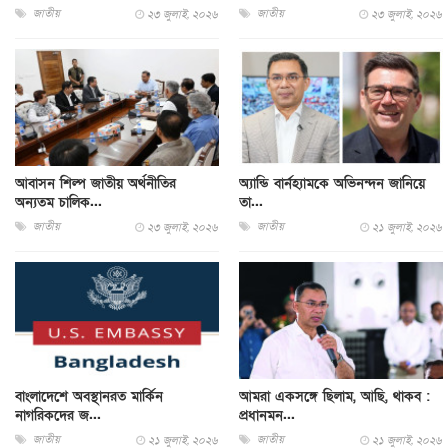
জাতীয়
জাতীয়
২৩ জুলাই, ২০২৬
২৩ জুলাই, ২০২৬
আবাসন শিল্প জাতীয় অর্থনীতির
অ্যান্ডি বার্নহ্যামকে অভিনন্দন জানিয়ে
অন্যতম চালিক...
তা...
জাতীয়
জাতীয়
২৩ জুলাই, ২০২৬
২১ জুলাই, ২০২৬
বাংলাদেশে অবস্থানরত মার্কিন
আমরা একসঙ্গে ছিলাম, আছি, থাকব :
নাগরিক‌দের জ...
প্রধানমন...
জাতীয়
জাতীয়
২১ জুলাই, ২০২৬
২১ জুলাই, ২০২৬