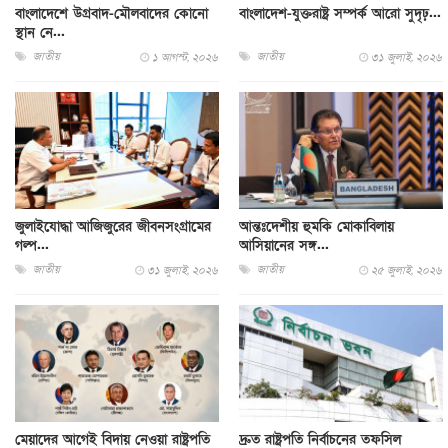
বাংলাদেশে উগ্রবাদ-মৌলবাদের কোনো
বাংলাদেশ-যুক্তরাষ্ট্র সম্পর্ক আরো সুদৃঢ়...
স্থান নে...
জাতীয়
জাতীয়
১ আগস্ট, ২০২৬
৩১ জুলাই, ২০২৬
জুলাইযোদ্ধা আজিজুরের জীবনসংগ্রামের
আন্তঃদেশীয় হুমকি মোকাবিলায়
গল্প...
আসিয়ানের সঙ্গ...
জাতীয়
জাতীয়
৩১ জুলাই, ২০২৬
২৫ জুলাই, ২০২৬
মেয়াদের আগেই বিদায় নেওয়া রাষ্ট্রপতি
দ্রুত রাষ্ট্রপতি নির্বাচনের তফসিল