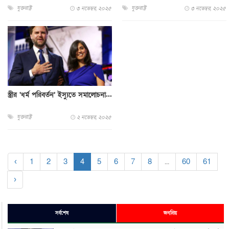
যুক্তরাষ্ট্র
যুক্তরাষ্ট্র
৩ নভেম্বর, ২০২৫
৩ নভেম্বর, ২০২৫
স্ত্রীর ‘ধর্ম পরিবর্তন’ ইস্যুতে সমালোচনা...
যুক্তরাষ্ট্র
২ নভেম্বর, ২০২৫
‹
1
2
3
4
5
6
7
8
...
60
61
›
সর্বশেষ
জনপ্রিয়