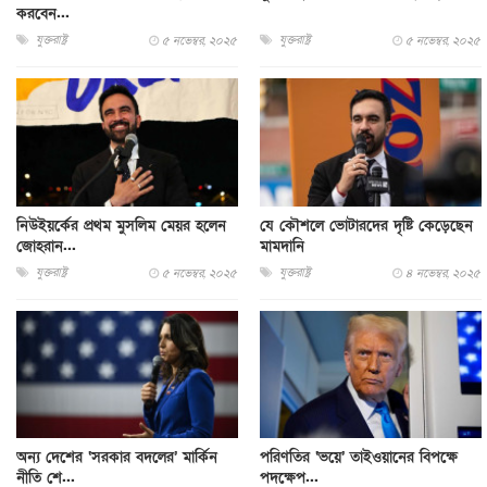
করবেন...
যুক্তরাষ্ট্র
যুক্তরাষ্ট্র
৫ নভেম্বর, ২০২৫
৫ নভেম্বর, ২০২৫
নিউইয়র্কের প্রথম মুসলিম মেয়র হলেন
যে কৌশলে ভোটারদের দৃষ্টি কেড়েছেন
জোহরান...
মামদানি
যুক্তরাষ্ট্র
যুক্তরাষ্ট্র
৫ নভেম্বর, ২০২৫
৪ নভেম্বর, ২০২৫
অন্য দেশের ‘সরকার বদলের’ মার্কিন
পরিণতির ‘ভয়ে’ তাইওয়ানের বিপক্ষে
নীতি শে...
পদক্ষেপ...