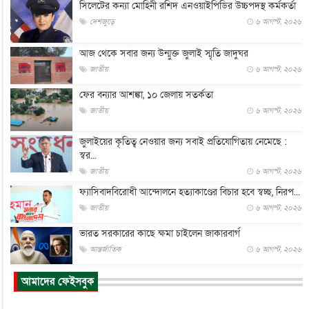
সিলেটের কন্যা মোহিনী রশিদ এনওয়াইপিডির উচ্চপদস্থ কর্মকর্তা
দেশজুড়ে
৬ আগস্ট, ২০২৬
আজ থেকে সবার জন্য উন্মুক্ত জুলাই স্মৃতি জাদুঘর
জাতীয়
৬ আগস্ট, ২০২৬
ফের বন্যার আশঙ্কা, ১০ জেলায় সতর্কতা
জাতীয়
৬ আগস্ট, ২০২৬
জুলাইয়ের কৃতিত্ব নেওয়ার জন্য সবাই প্রতিযোগিতায় নেমেছে :
স্বর...
জাতীয়
৬ আগস্ট, ২০২৬
ফ্যাসিবাদবিরোধী আন্দোলনে হত্যাকাণ্ডের বিচার হবে স্বচ্ছ, নিরপ...
জাতীয়
৬ আগস্ট, ২০২৬
ভারত সরকারের কাছে ক্ষমা চাইলেন জাকারবার্গ
আন্তর্জাতিক
৬ আগস্ট, ২০২৬
আকাশে ট্রাম্পের হেলিকপ্টার ও যাত্রীবাহী বিমান মুখোমুখি, তদন্...
আমাদের ফেইসবুক
আন্তর্জাতিক
৬ আগস্ট, ২০২৬