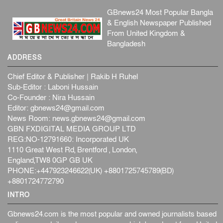
প্রধানমন্ত্রী
GBnews24 Most Popular Bangla
জাতীয়
৫ আগস্ট, ২০২৬
& English Newspaper Published
বেনজীর আহমেদের সঙ্গে পরীমনির ঘনিষ্ঠ সম্পর্ক ছিল : নাসির
From United Kingdom &
মাহম...
Bangladesh
জাতীয়
৫ আগস্ট, ২০২৬
ADDRESS
হরমুজ নিয়ে ইরান-মার্কিন চুক্তি হতে পারে আজ : মার্কিন অর্থমন...
Chief Editor & Publisher | Rakib H Ruhel
আন্তর্জাতিক
৫ আগস্ট, ২০২৬
Sub-Editor : Laboni Hussain
পৃথিবীর দিকে আসছে বিধ্বংসী বস্তু, পারমাণবিক বোমা দিয়ে করা
Co-Founder : Nira Hussain
হব...
Editor:
gbnews24@gmail.com
আন্তর্জাতিক
৫ আগস্ট, ২০২৬
News Room:
news.gbnews24@gmail.com
GBN FXDIGITAL MEDIA GROUP LTD
কেনিয়ায় ১৫ হাতির রহস্যজনক মৃত্যু, সন্দেহের মুখে কীটনাশকের
REG:NO-12791660: Incorporated UK
ব্...
1110 Great West Rd, Brentford , London,
আন্তর্জাতিক
৫ আগস্ট, ২০২৬
England,TW8 0GP GB UK
বিদেশি সংবাদমাধ্যমের জন্য নতুন বিধি-নিষেধ পাকিস্তানের
PHONE:+447923246622(UK) +8801725745789(BD)
আন্তর্জাতিক
৫ আগস্ট, ২০২৬
+8801724772790
INTRO
Gbnews24.com is the most popular and owned journalists based