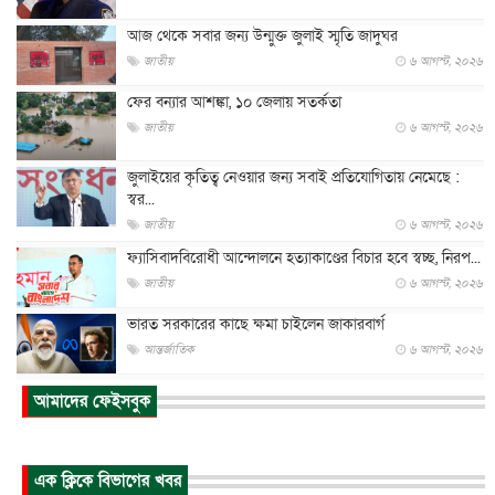
আজ থেকে সবার জন্য উন্মুক্ত জুলাই স্মৃতি জাদুঘর
জাতীয়
৬ আগস্ট, ২০২৬
ফের বন্যার আশঙ্কা, ১০ জেলায় সতর্কতা
জাতীয়
৬ আগস্ট, ২০২৬
জুলাইয়ের কৃতিত্ব নেওয়ার জন্য সবাই প্রতিযোগিতায় নেমেছে :
স্বর...
জাতীয়
৬ আগস্ট, ২০২৬
ফ্যাসিবাদবিরোধী আন্দোলনে হত্যাকাণ্ডের বিচার হবে স্বচ্ছ, নিরপ...
জাতীয়
৬ আগস্ট, ২০২৬
ভারত সরকারের কাছে ক্ষমা চাইলেন জাকারবার্গ
আন্তর্জাতিক
৬ আগস্ট, ২০২৬
আকাশে ট্রাম্পের হেলিকপ্টার ও যাত্রীবাহী বিমান মুখোমুখি, তদন্...
আমাদের ফেইসবুক
আন্তর্জাতিক
৬ আগস্ট, ২০২৬
হিরোশিমায় বোমা হামলার ৮১ বছর, অস্ত্রমুক্ত বিশ্বের আহ্বান জা...
এক ক্লিকে বিভাগের খবর
আন্তর্জাতিক
৬ আগস্ট, ২০২৬