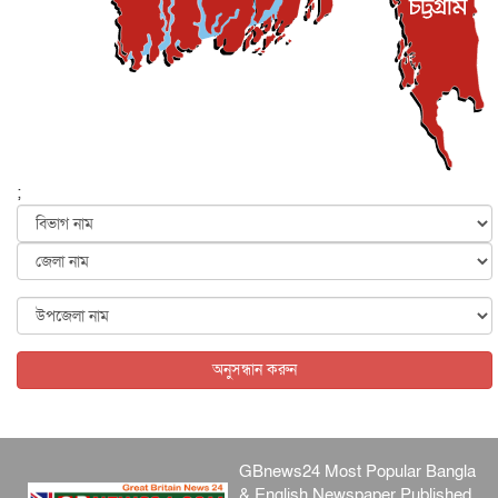
বেনজীর আহমেদের সঙ্গে পরীমনির ঘনিষ্ঠ সম্পর্ক ছিল : নাসির
মাহম...
জাতীয়
৫ আগস্ট, ২০২৬
হরমুজ নিয়ে ইরান-মার্কিন চুক্তি হতে পারে আজ : মার্কিন অর্থমন...
আন্তর্জাতিক
৫ আগস্ট, ২০২৬
পৃথিবীর দিকে আসছে বিধ্বংসী বস্তু, পারমাণবিক বোমা দিয়ে করা
হব...
;
আন্তর্জাতিক
৫ আগস্ট, ২০২৬
কেনিয়ায় ১৫ হাতির রহস্যজনক মৃত্যু, সন্দেহের মুখে কীটনাশকের
ব্...
আন্তর্জাতিক
৫ আগস্ট, ২০২৬
বিদেশি সংবাদমাধ্যমের জন্য নতুন বিধি-নিষেধ পাকিস্তানের
আন্তর্জাতিক
৫ আগস্ট, ২০২৬
অনুসন্ধান করুন
GBnews24 Most Popular Bangla
& English Newspaper Published