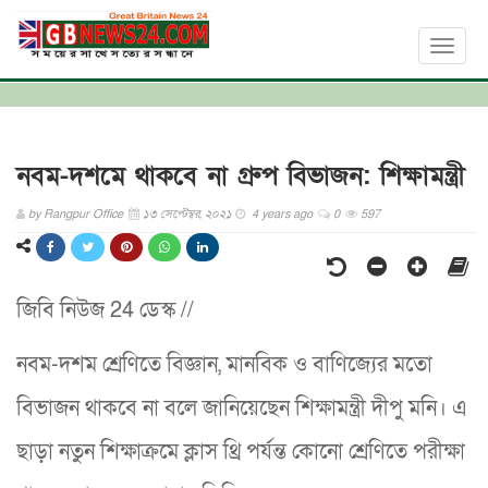
Toggl
naviga
নবম-দশমে থাকবে না গ্রুপ বিভাজন: শিক্ষামন্ত্রী
by
Rangpur Office
১৩ সেপ্টেম্বর, ২০২১
4 years ago
0
597
জিবি নিউজ 24 ডেস্ক //
নবম-দশম শ্রেণিতে বিজ্ঞান, মানবিক ও বাণিজ্যের মতো
বিভাজন থাকবে না বলে জানিয়েছেন শিক্ষামন্ত্রী দীপু মনি। এ
ছাড়া নতুন শিক্ষাক্রমে ক্লাস থ্রি পর্যন্ত কোনো শ্রেণিতে পরীক্ষা