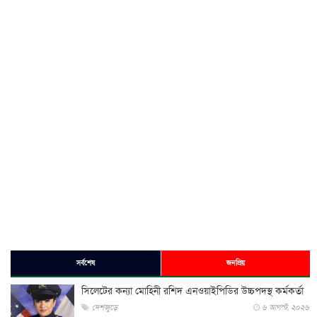
সর্বশেষ
জনপ্রিয়
সিলেটের কন্যা মোহিনী রশিদ এনওয়াইপিডির উচ্চপদস্থ কর্মকর্তা
দেশজুড়ে
৬ আগস্ট, ২০২৬