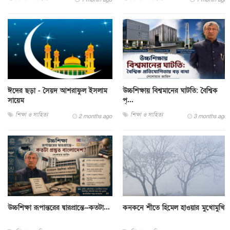
ঈদের ছড়া - সৈয়দ আশরাফুল ইসলাম
উচ্চশিক্ষায় বিশ্বমানের ঘাটতি: বৈশ্বিক
সায়েম
প্...
শিক্ষা ও সাহিত্য
শিক্ষা ও সাহিত্য
2 months ago
3 months ago
উচ্চশিক্ষা রূপান্তরের দ্বারপ্রান্তে—কতটা...
কনকনে শীতে হিমেল হাওয়ার মুখোমুখি