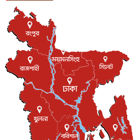
যুক্তরাষ্ট্রে পারিবারিক সংঘাতে বন্দুক হামলা, নিহত ৩
আন্তর্জাতিক
৬ আগস্ট, ২০২৬
টি-টোয়েন্টি ইতিহাসের সর্বোচ্চ রানের মালিক এখন জস বাটলার
খেলাধুলা
৬ আগস্ট, ২০২৬
বস্তিতে কেটেছে শৈশব, আজ মুম্বাইয়ে দুই বাড়ির মালিক
বিনোদন
৬ আগস্ট, ২০২৬
যুক্তরাজ্যে বসবাসরত জাতীয়তাবাদী কুলাউড়াবাসীর মত বিনিময়
সভা...
ইউকে কমিউনিটি
৫ আগস্ট, ২০২৬
প্রধানমন্ত্রীকে সৌদি আরব সফরের আমন্ত্রণ
জাতীয়
৫ আগস্ট, ২০২৬
জুলাই গণ-অভ্যুত্থান দিবস আজ, স্মরণে দেশজুড়ে কর্মসূচি
জাতীয়
৫ আগস্ট, ২০২৬
জনগণ পরিবর্তন চেয়েছে বলেই জুলাই আন্দোলন সফল :
প্রধানমন্ত্রী
জাতীয়
৫ আগস্ট, ২০২৬