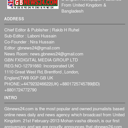
From United Kingdom &
Bangladesh
ADDRESS
Chief Editor & Publisher | Rakib H Ruhel
Sub-Editor : Laboni Hussain
Co-Founder : Nira Hussain
Editor:
gbnews24@gmail.com
News Room:
news.gbnews24@gmail.com
GBN FXDIGITAL MEDIA GROUP LTD
REG:NO-12791660: Incorporated UK
1110 Great West Rd, Brentford , London,
England,TW8 0GP GB UK
PHONE:+447923246622(UK) +8801725745789(BD)
+8801724772790
INTRO
Gbnews24.com is the most popular and owned journalists based
online news daily and news agency which broadcast from United
Kingdom. 21st February-2013 Mohan vasha dibosh, is our first
anniversary and we are proudly announces that gbnews24.com