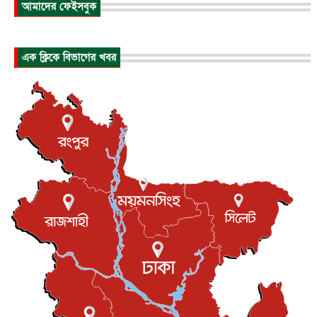
আমাদের ফেইসবুক
আন্তর্জাতিক
৬ আগস্ট, ২০২৬
হিরোশিমায় বোমা হামলার ৮১ বছর, অস্ত্রমুক্ত বিশ্বের আহ্বান জা...
এক ক্লিকে বিভাগের খবর
আন্তর্জাতিক
৬ আগস্ট, ২০২৬
যুক্তরাষ্ট্রে পারিবারিক সংঘাতে বন্দুক হামলা, নিহত ৩
আন্তর্জাতিক
৬ আগস্ট, ২০২৬
টি-টোয়েন্টি ইতিহাসের সর্বোচ্চ রানের মালিক এখন জস বাটলার
খেলাধুলা
৬ আগস্ট, ২০২৬
বস্তিতে কেটেছে শৈশব, আজ মুম্বাইয়ে দুই বাড়ির মালিক
বিনোদন
৬ আগস্ট, ২০২৬
যুক্তরাজ্যে বসবাসরত জাতীয়তাবাদী কুলাউড়াবাসীর মত বিনিময়
সভা...
ইউকে কমিউনিটি
৫ আগস্ট, ২০২৬
প্রধানমন্ত্রীকে সৌদি আরব সফরের আমন্ত্রণ
জাতীয়
৫ আগস্ট, ২০২৬
জুলাই গণ-অভ্যুত্থান দিবস আজ, স্মরণে দেশজুড়ে কর্মসূচি