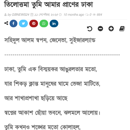
তিলোত্তমা তুমি আমার প্রাণের ঢাকা
by
GBNEWS24
১১ সেপ্টেম্বর, ২০২৫
10 months ago
0
664
সহিদুল আলম স্বপন, জেনেভা, সুইজারল্যান্ড
---------------------------------------------------------
ঢাকা, তুমি এক বিস্ময়কর আঙুরলতার মতো,
যার শিকড় ক্লান্ত মানুষের ঘামে ভেজা মাটিতে,
আর শাখাপ্রশাখা ছড়িয়ে আছে
স্বপ্নের আকাশ ছোঁয়া ভবনে, ঝলমলে আলোয়।
তুমি কখনও শঙ্খের মতো কোলাহল,