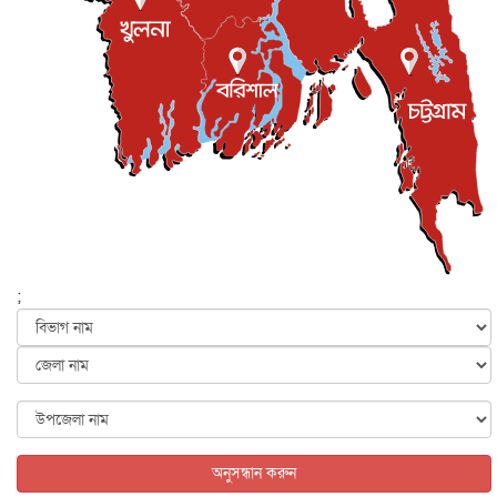
জাতীয়
৫ আগস্ট, ২০২৬
জনগণ পরিবর্তন চেয়েছে বলেই জুলাই আন্দোলন সফল :
প্রধানমন্ত্রী
জাতীয়
৫ আগস্ট, ২০২৬
বেনজীর আহমেদের সঙ্গে পরীমনির ঘনিষ্ঠ সম্পর্ক ছিল : নাসির
মাহম...
জাতীয়
৫ আগস্ট, ২০২৬
হরমুজ নিয়ে ইরান-মার্কিন চুক্তি হতে পারে আজ : মার্কিন অর্থমন...
আন্তর্জাতিক
৫ আগস্ট, ২০২৬
পৃথিবীর দিকে আসছে বিধ্বংসী বস্তু, পারমাণবিক বোমা দিয়ে করা
হব...
;
আন্তর্জাতিক
৫ আগস্ট, ২০২৬
কেনিয়ায় ১৫ হাতির রহস্যজনক মৃত্যু, সন্দেহের মুখে কীটনাশকের
ব্...
আন্তর্জাতিক
৫ আগস্ট, ২০২৬
বিদেশি সংবাদমাধ্যমের জন্য নতুন বিধি-নিষেধ পাকিস্তানের
আন্তর্জাতিক
৫ আগস্ট, ২০২৬
অনুসন্ধান করুন