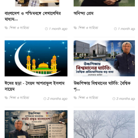
বাংলাদেশ ও পশ্চিমবঙ্গে লেখালেখির
অনিন্দ্য প্রেম
মাধ্যম...
শিক্ষা ও সাহিত্য
শিক্ষা ও সাহিত্য
1 month ago
1 month ago
ঈদের ছড়া - সৈয়দ আশরাফুল ইসলাম
উচ্চশিক্ষায় বিশ্বমানের ঘাটতি: বৈশ্বিক
সায়েম
প্...
শিক্ষা ও সাহিত্য
শিক্ষা ও সাহিত্য
2 months ago
3 months ago