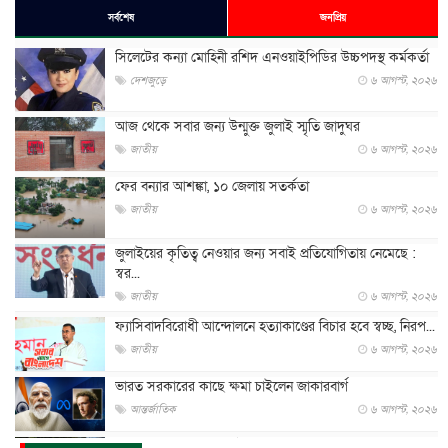
সর্বশেষ
জনপ্রিয়
সিলেটের কন্যা মোহিনী রশিদ এনওয়াইপিডির উচ্চপদস্থ কর্মকর্তা
দেশজুড়ে
৬ আগস্ট, ২০২৬
আজ থেকে সবার জন্য উন্মুক্ত জুলাই স্মৃতি জাদুঘর
জাতীয়
৬ আগস্ট, ২০২৬
ফের বন্যার আশঙ্কা, ১০ জেলায় সতর্কতা
জাতীয়
৬ আগস্ট, ২০২৬
জুলাইয়ের কৃতিত্ব নেওয়ার জন্য সবাই প্রতিযোগিতায় নেমেছে :
স্বর...
জাতীয়
৬ আগস্ট, ২০২৬
ফ্যাসিবাদবিরোধী আন্দোলনে হত্যাকাণ্ডের বিচার হবে স্বচ্ছ, নিরপ...
জাতীয়
৬ আগস্ট, ২০২৬
ভারত সরকারের কাছে ক্ষমা চাইলেন জাকারবার্গ
আন্তর্জাতিক
৬ আগস্ট, ২০২৬
আকাশে ট্রাম্পের হেলিকপ্টার ও যাত্রীবাহী বিমান মুখোমুখি, তদন্...