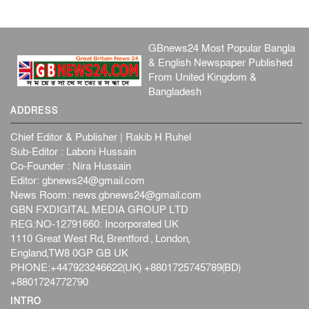
GBnews24 Most Popular Bangla
& English Newspaper Published
From United Kingdom &
Bangladesh
ADDRESS
Chief Editor & Publisher | Rakib H Ruhel
Sub-Editor : Laboni Hussain
Co-Founder : Nira Hussain
Editor:
gbnews24@gmail.com
News Room:
news.gbnews24@gmail.com
GBN FXDIGITAL MEDIA GROUP LTD
REG:NO-12791660: Incorporated UK
1110 Great West Rd, Brentford , London,
England,TW8 0GP GB UK
PHONE:+447923246622(UK) +8801725745789(BD)
+8801724772790
INTRO