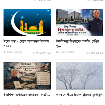
ঈদের ছড়া - সৈয়দ আশরাফুল ইসলাম
উচ্চশিক্ষায় বিশ্বমানের ঘাটতি: বৈশ্বিক
সায়েম
প্...
শিক্ষা ও সাহিত্য
শিক্ষা ও সাহিত্য
2 months ago
3 months ago
উচ্চশিক্ষা রূপান্তরের দ্বারপ্রান্তে—কতটা...
কনকনে শীতে হিমেল হাওয়ার মুখোমুখি