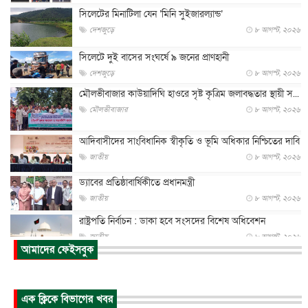
সিলেটের মিনাটিলা যেন ‘মিনি সুইজারল্যান্ড’
দেশজুড়ে
৮ আগস্ট, ২০২৬
সিলেটে দুই বাসের সংঘর্ষে ৯ জনের প্রাণহানী
দেশজুড়ে
৮ আগস্ট, ২০২৬
মৌলভীবাজার কাউয়াদিঘি হাওরে সৃষ্ট কৃত্রিম জলাবদ্ধতার স্থায়ী স...
মৌলভীবাজার
৮ আগস্ট, ২০২৬
আদিবাসীদের সাংবিধানিক স্বীকৃতি ও ভূমি অধিকার নিশ্চিতের দাবি
জাতীয়
৮ আগস্ট, ২০২৬
ড্যাবের প্রতিষ্ঠাবার্ষিকীতে প্রধানমন্ত্রী
জাতীয়
৮ আগস্ট, ২০২৬
রাষ্ট্রপতি নির্বাচন : ডাকা হবে সংসদের বিশেষ অধিবেশন
জাতীয়
৮ আগস্ট, ২০২৬
আমাদের ফেইসবুক
প্রধানমন্ত্রীর সঙ্গে সাক্ষাতে খুদে শিল্পী অনুশ্রী রায়ের স্বপ...
জাতীয়
৮ আগস্ট, ২০২৬
এক ক্লিকে বিভাগের খবর
পাকিস্তান-তুরস্কের সঙ্গে প্রতিরক্ষা চুক্তি সৌদি আরবকে কতটা ন...