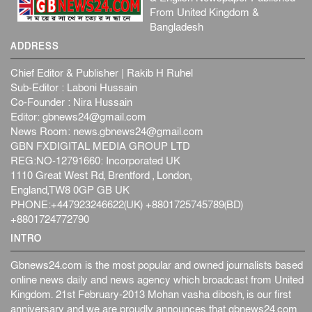
From United Kingdom &
Bangladesh
ADDRESS
Chief Editor & Publisher | Rakib H Ruhel
Sub-Editor : Laboni Hussain
Co-Founder : Nira Hussain
Editor:
gbnews24@gmail.com
News Room:
news.gbnews24@gmail.com
GBN FXDIGITAL MEDIA GROUP LTD
REG:NO-12791660: Incorporated UK
1110 Great West Rd, Brentford , London,
England,TW8 0GP GB UK
PHONE:+447923246622(UK) +8801725745789(BD)
+8801724772790
INTRO
Gbnews24.com is the most popular and owned journalists based
online news daily and news agency which broadcast from United
Kingdom. 21st February-2013 Mohan vasha dibosh, is our first
anniversary and we are proudly announces that gbnews24.com