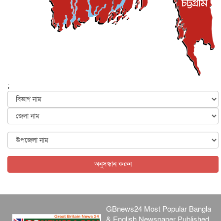
দেশজুড়ে
৬ আগস্ট, ২০২৬
আজ থেকে সবার জন্য উন্মুক্ত জুলাই স্মৃতি জাদুঘর
জাতীয়
৬ আগস্ট, ২০২৬
ফের বন্যার আশঙ্কা, ১০ জেলায় সতর্কতা
জাতীয়
৬ আগস্ট, ২০২৬
;
জুলাইয়ের কৃতিত্ব নেওয়ার জন্য সবাই প্রতিযোগিতায় নেমেছে :
স্বর...
জাতীয়
৬ আগস্ট, ২০২৬
ফ্যাসিবাদবিরোধী আন্দোলনে হত্যাকাণ্ডের বিচার হবে স্বচ্ছ, নিরপ...
জাতীয়
৬ আগস্ট, ২০২৬
অনুসন্ধান করুন
GBnews24 Most Popular Bangla
& English Newspaper Published