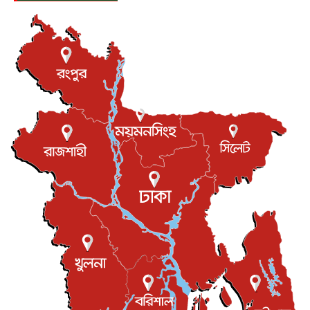
আন্তর্জাতিক
৮ আগস্ট, ২০২৬
যুক্তরাজ্যে গ্রুমিং কেলেঙ্কারি : পাকিস্তানির অপরাধে অস্বস্তি...
আন্তর্জাতিক
৮ আগস্ট, ২০২৬
বিরোধ কাটিয়ে কূটনৈতিক সম্পর্ক পুনঃস্থাপন করছে মেক্সিকো ও
পের...
আন্তর্জাতিক
৮ আগস্ট, ২০২৬
এবার ওটিটিতে মুক্তি পেল ‘মালিক’
বিনোদন
৮ আগস্ট, ২০২৬
রিয়ালকে ‘না’ বলা রদ্রির জন্য বার্সার কাছে কত চাইল ম্যানসিটি
খেলাধুলা
৮ আগস্ট, ২০২৬
শিল্পকলায় চলচ্চিত্র উৎসব, বিনা মূল্যে দেখা যাবে ৬ সিনেমা
বিনোদন
৮ আগস্ট, ২০২৬
ইস্ট লন্ডন মসজিদের জুমার খুতবা : “কুরআন হোক জীবন দেখার
লেন্স...
ইসলাম ও জীবন
৭ আগস্ট, ২০২৬
সিলেটের কন্যা মোহিনী রশিদ এনওয়াইপিডির উচ্চপদস্থ কর্মকর্তা