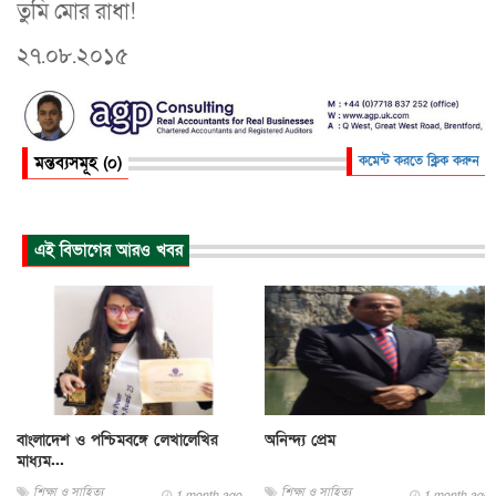
তুমি মোর রাধা!
২৭.০৮.২০১৫
মন্তব্যসমূহ (০)
কমেন্ট করতে ক্লিক করুন
এই বিভাগের আরও খবর
বাংলাদেশ ও পশ্চিমবঙ্গে লেখালেখির
অনিন্দ্য প্রেম
মাধ্যম...
শিক্ষা ও সাহিত্য
শিক্ষা ও সাহিত্য
1 month ago
1 month ago