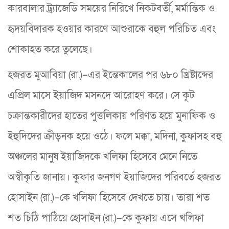
কারবালার ট্র্যাজেডি সময়ের নিরিখে নিকটবর্তী, মর্মান্তিক ও
হৃদয়বিদারক হওয়ার কারণে আশুরাকে বহুল পরিচিত এবং
শোকাহত করে তুলেছে।
হজরত মুআবিয়া (রা.)–এর ইন্তেকালের পর ৬৮০ খ্রিষ্টাব্দের
এপ্রিল মাসে ইয়াজিদ মসনদে আরোহণ করে। সে কূট
চক্রান্তকারীদের হাতের পুত্তলিকায় পরিণত হয়ে মুনাফিক ও
ইহুদিদের ক্রীড়নক হয়ে ওঠে। ফলে মক্কা, মদিনা, কুফাসহ বহু
অঞ্চলের মানুষ ইয়াজিদকে খলিফা হিসেবে মেনে নিতে
অস্বীকৃতি জানায়। কুফার জনগণ ইয়াজিদের পরিবর্তে হজরত
হোসাইন (রা.)–কে খলিফা হিসেবে দেখতে চায়। তারা শত
শত চিঠি পাঠিয়ে হোসাইন (রা.)–কে কুফায় এসে খলিফা