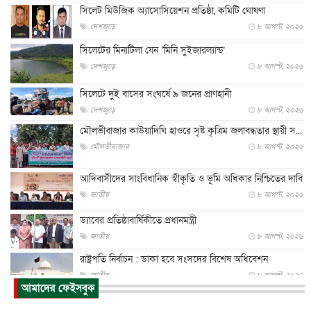
সিলেট মিউজিক অ্যাসোসিয়েশন প্রতিষ্ঠা, কমিটি ঘোষণা
দেশজুড়ে
৮ আগস্ট, ২০২৬
সিলেটের মিনাটিলা যেন ‘মিনি সুইজারল্যান্ড’
দেশজুড়ে
৮ আগস্ট, ২০২৬
সিলেটে দুই বাসের সংঘর্ষে ৯ জনের প্রাণহানী
দেশজুড়ে
৮ আগস্ট, ২০২৬
মৌলভীবাজার কাউয়াদিঘি হাওরে সৃষ্ট কৃত্রিম জলাবদ্ধতার স্থায়ী স...
মৌলভীবাজার
৮ আগস্ট, ২০২৬
আদিবাসীদের সাংবিধানিক স্বীকৃতি ও ভূমি অধিকার নিশ্চিতের দাবি
জাতীয়
৮ আগস্ট, ২০২৬
ড্যাবের প্রতিষ্ঠাবার্ষিকীতে প্রধানমন্ত্রী
জাতীয়
৮ আগস্ট, ২০২৬
রাষ্ট্রপতি নির্বাচন : ডাকা হবে সংসদের বিশেষ অধিবেশন
জাতীয়
৮ আগস্ট, ২০২৬
আমাদের ফেইসবুক
প্রধানমন্ত্রীর সঙ্গে সাক্ষাতে খুদে শিল্পী অনুশ্রী রায়ের স্বপ...