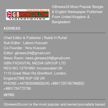
GBnews24 Most Popular Bangla
& English Newspaper Published
From United Kingdom &
Bangladesh
ADDRESS
Chief Editor & Publisher | Rakib H Ruhel
Sub-Editor : Laboni Hussain
Co-Founder : Nira Hussain
Editor:
gbnews24@gmail.com
News Room:
news.gbnews24@gmail.com
GBN FXDIGITAL MEDIA GROUP LTD
REG:NO-12791660: Incorporated UK
1110 Great West Rd, Brentford , London,
England,TW8 0GP GB UK
PHONE:+447923246622(UK) +8801725745789(BD)
+8801724772790
INTRO
Gbnews24.com is the most popular and owned journalists based