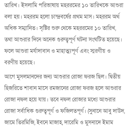
তারিখ। ইসলামি পরিভাষায় মহররমের ১০ তারিখকে আশুরা
বলা হয়। মহররম হলো চান্দ্রবর্ষের প্রথম মাস। মহররম অর্থ
অধিক সম্মানিত। সৃষ্টির শুরু থেকে মহররমের ১০ তারিখ,
তথা আশুরার দিনে অনেক গুরুত্বপূর্ণ ঘটনা সংঘটিত হয়েছে।
ফলে আশুরা মর্যাদাবান ও মাহাত্ম্যপূর্ণ এবং স্মরণীয় ও
বরণীয় হয়েছে।
আগে মুসলমানদের জন্য আশুরার রোজা ফরজ ছিল। দ্বিতীয়
হিজরিতে শাবান মাসে রমজানের রোজা ফরজ হলে আশুরার
রোজা নফল হয়ে যায়। তবে নফল রোজার মধ্যে আশুরার
রোজা সর্বাধিক গুরুত্বপূর্ণ ও ফজিলতপূর্ণ। (সুনানে আবু দাউদ,
জামে তিরমিজি, ইবনে মাজাহ, দারেমি ও মুসনাদে ইমাম