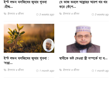
ইস্ট লন্ডন মসজিদের জুমার খুতবা
যে কাজ করলে আল্লাহর আরশ থর থর
:গ্রীষ্ম...
করে কেঁপে...
ইসলাম ও জীবন
ইসলাম ও জীবন
3 weeks ago
3 weeks ago
ইস্ট লন্ডন মসজিদের জুমার খুতবা :
স্বামীকে কষ্ট দেওয়া স্ত্রী সম্পর্কে যা ব...
‘সন্তা...
ইসলাম ও জীবন
ইসলাম ও জীবন
1 month ago
1 month ago