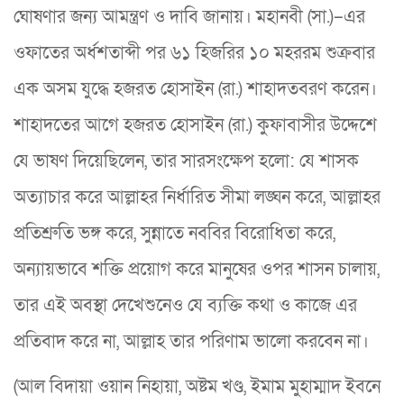
ঘোষণার জন্য আমন্ত্রণ ও দাবি জানায়। মহানবী (সা.)–এর
ওফাতের অর্ধশতাব্দী পর ৬১ হিজরির ১০ মহররম শুক্রবার
এক অসম যুদ্ধে হজরত হোসাইন (রা.) শাহাদতবরণ করেন।
শাহাদতের আগে হজরত হোসাইন (রা.) কুফাবাসীর উদ্দেশে
যে ভাষণ দিয়েছিলেন, তার সারসংক্ষেপ হলো: যে শাসক
অত্যাচার করে আল্লাহর নির্ধারিত সীমা লঙ্ঘন করে, আল্লাহর
প্রতিশ্রুতি ভঙ্গ করে, সুন্নাতে নববির বিরোধিতা করে,
অন্যায়ভাবে শক্তি প্রয়োগ করে মানুষের ওপর শাসন চালায়,
তার এই অবস্থা দেখেশুনেও যে ব্যক্তি কথা ও কাজে এর
প্রতিবাদ করে না, আল্লাহ তার পরিণাম ভালো করবেন না।
(আল বিদায়া ওয়ান নিহায়া, অষ্টম খণ্ড, ইমাম মুহাম্মাদ ইবনে