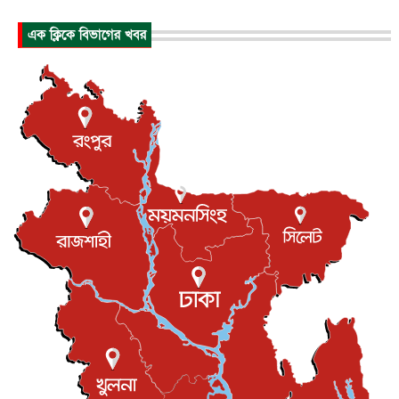
জাতীয়
৮ আগস্ট, ২০২৬
এক ক্লিকে বিভাগের খবর
পাকিস্তান-তুরস্কের সঙ্গে প্রতিরক্ষা চুক্তি সৌদি আরবকে কতটা ন...
আন্তর্জাতিক
৮ আগস্ট, ২০২৬
যুক্তরাজ্যে গ্রুমিং কেলেঙ্কারি : পাকিস্তানির অপরাধে অস্বস্তি...
আন্তর্জাতিক
৮ আগস্ট, ২০২৬
বিরোধ কাটিয়ে কূটনৈতিক সম্পর্ক পুনঃস্থাপন করছে মেক্সিকো ও
পের...
আন্তর্জাতিক
৮ আগস্ট, ২০২৬
এবার ওটিটিতে মুক্তি পেল ‘মালিক’
বিনোদন
৮ আগস্ট, ২০২৬
রিয়ালকে ‘না’ বলা রদ্রির জন্য বার্সার কাছে কত চাইল ম্যানসিটি
খেলাধুলা
৮ আগস্ট, ২০২৬
শিল্পকলায় চলচ্চিত্র উৎসব, বিনা মূল্যে দেখা যাবে ৬ সিনেমা
বিনোদন
৮ আগস্ট, ২০২৬
ইস্ট লন্ডন মসজিদের জুমার খুতবা : “কুরআন হোক জীবন দেখার
লেন্স...