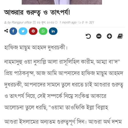
আশুরার গুরুত্ব ও তাৎপর্য!
by
Rangpur office
২৬ জুন, ২০২৬
1 month ago
0
321
হাফিজ মাছুম আহমদ দুধরচকী।
নাহমাদুহু ওয়া নুসাল্লি আলা রাসূলিহিল কারীম, আম্মা বা’দ”
প্রিয় পাঠকবৃন্দ, আজ আমি আপনাদের হাফিজ মাছুম আহমদ
দুধরচকী, আপনাদের সামনে তুলে ধরতে চাই আশুরার গুরুত্ব
ও তাৎপর্য নিয়ে, সেই সম্পর্কে নিম্নে সংকিপ্ত আকারে
আলোচনা তুলে ধরছি, “ওয়ামা তাওফিকি ইল্লা বিল্লাহ
আশুরা ইসলামের অন্যতম গুরুত্বপূর্ণ দিন। আশুরা অর্থ দশম