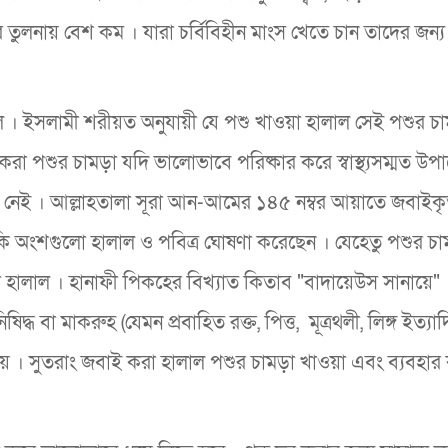
ের তুলনায় বেশ কম । যারা চর্বিবিহীন মাংস খেতে চান তাদের জন্
লাল । ইসলামী শরীয়ত অনুযায়ী যে পশু খাওয়া হালাল সেই পশুর চা
 পশুর চামড়া যদি ভালোভাবে পরিষ্কার করে স্বাস্থ্যসম্মত উপায়ে
ষেধ নেই । আল্লাহতালা সূরা আন-আমের ১৪৫ নম্বর আয়াতে জবাইক
 বাকি অংশগুলো হালাল ও পবিত্র ঘোষণা করেছেন । যেহেতু পশুর চা
রা হালাল ‌। হানাফী পিকহের বিখ্যাত কিতাব "বাদায়েউস সানায়ে
দ্ধ বা মাকরুহ (যেমন প্রবাহিত রক্ত, পিত্ত, মূত্রথলী, লিঙ্গ ইত্যা
ত নয় । সুতরাং জবাই করা হালাল পশুর চামড়া খাওয়া এবং ব্যবহার