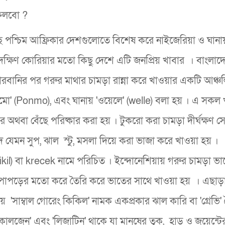
 ফেলবো ?
ছে পশ্চিম আফ্রিকার দেশগুলোতে বিশেষ করে নাইজেরিয়া ও ঘানায
ও দক্ষিণ কোরিয়ার মতো কিছু দেশে এটি জনপ্রিয় খাবার । বাংলা
ে কোরবানির পর গরুর মাথার চামড়া রান্না করে খাওয়ার একটি আঞ্
মো' (Ponmo), এবং ঘানায় 'ওয়েলে' (welle) বলা হয় । এ সকল 
ে অথবা বেঁছে পরিষ্কার করা হয় । টুকরো করা চামড়া দীর্ঘক্ষণ সে
যেমন সুপ, ঝাল স্টু, মসলা দিয়ে করা ভাজা করে খাওয়া হয় ।
kikil) বা krecek নামে পরিচিত । ইন্দোনেশিয়ায় গরুর চামড়া 
ুচে পাপড়ের মতো করে তৈরি করে ভাতের সাথে খাওয়া হয় । এছাড়া
ে 'সাম্বাল গোরেং কিকিল' নামক একপ্রকার ঝাল কারি বা 'গ্রেভি'
'কোলজেন' এবং 'লিজাটিন' থাকে যা মানুষের ত্বক, হাড় ও জয়েন্টে