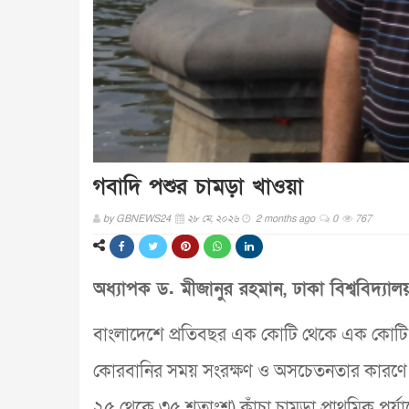
গবাদি পশুর চামড়া খাওয়া
by
GBNEWS24
২৮ মে, ২০২৬
2 months ago
0
767
অধ্যাপক ড. মীজানুর রহমান, ঢাকা বিশ্ববিদ্যালয়
বাংলাদেশে প্রতিবছর এক কোটি থেকে এক কোটি ২
কোরবানির সময় সংরক্ষণ ও অসচেতনতার কারণে ম
২৫ থেকে ৩৫ শতাংশ) কাঁচা চামড়া প্রাথমিক পর্যায়েই