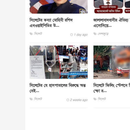
সিলেটের কন্যা মোহিনী রশিদ
জালালাবাদবাসীর ঐতিহ্য 
এনওয়াইপিডির উ...
এসোসিয়ে...
সিলেট
দেশজুড়ে
1 day ago
সিলেটের যে হাসপাতালের বিরুদ্ধে অন্ত
সিলেটে ফিলিং স্টেশনে সি
নেই...
স্ফো র...
সিলেট
সিলেট
2 weeks ago