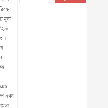
জাতীয়
৫ আগস্ট, ২০২৬
পরিবহন
জনগণ পরিবর্তন চেয়েছে বলেই
জুলাই আন্দোলন সফল : প্রধানমন্ত্রী
য মূল্য
জাতীয়
৫ আগস্ট, ২০২৬
'২৬)
বেনজীর আহমেদের সঙ্গে পরীমনির
ঘনিষ্ঠ সম্পর্ক ছিল : নাসির মাহম...
ছে ।
জাতীয়
৫ আগস্ট, ২০২৬
হরমুজ নিয়ে ইরান-মার্কিন চুক্তি
বর
হতে পারে আজ : মার্কিন অর্থমন...
আন্তর্জাতিক
৫ আগস্ট, ২০২৬
বে ।
পৃথিবীর দিকে আসছে বিধ্বংসী
্ছে ।
বস্তু, পারমাণবিক বোমা দিয়ে করা
হব...
আন্তর্জাতিক
৫ আগস্ট, ২০২৬
কেনিয়ায় ১৫ হাতির রহস্যজনক
য়েও
মৃত্যু, সন্দেহের মুখে কীটনাশকের
ব্...
আন্তর্জাতিক
৫ আগস্ট, ২০২৬
ল্প এখন
বিদেশি সংবাদমাধ্যমের জন্য নতুন
বিধি-নিষেধ পাকিস্তানের
চামড়া