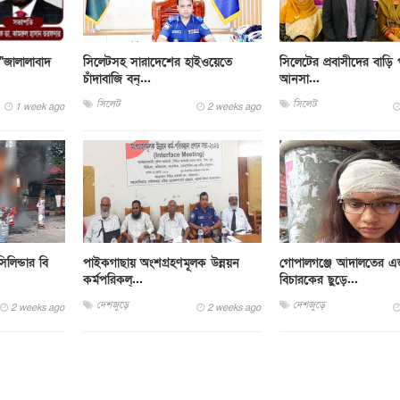
"জালালাবাদ
সিলেটসহ সারাদেশের হাইওয়েতে
সিলেটের প্রবাসীদের বাড়ি 
চাঁদাবাজি বন্...
আনসা...
সিলেট
সিলেট
1 week ago
2 weeks ago
লিন্ডার বি
পাইকগাছায় অংশগ্রহণমূলক উন্নয়ন
গোপালগঞ্জে আদালতের এ
কর্মপরিকল্...
বিচারকের ছুড়ে...
দেশজুড়ে
দেশজুড়ে
2 weeks ago
2 weeks ago