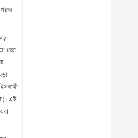
য গরুর
মড়া
 রান্না
ৃত
মড়া
" ইসলামী
দি )। এই
 করা