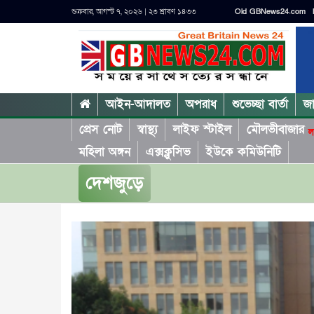
শুক্রবার, আগস্ট ৭, ২০২৬ | ২৩ শ্রাবণ ১৪৩৩
Old GBNews24.com
আইন-আদালত
অপরাধ
শুভেচ্ছা বার্তা
জ
প্রেস নোট
স্বাস্থ্য
লাইফ স্টাইল
মৌলভীবাজার
ল
মহিলা অঙ্গন
এক্সক্লুসিভ
ইউকে কমিউনিটি
দেশজুড়ে