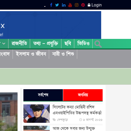
Login
রাজনীতি
তথ্য – প্রযুক্তি
ছবি
ভিডিও
া
ংবাদ
ইসলাম ও জীবন
নারী ও শিশু
সর্বশেষ
জনপ্রিয়
সিলেটের কন্যা মোহিনী রশিদ
এনওয়াইপিডির উচ্চপদস্থ কর্মকর্তা
দেশজুড়ে
৬ আগস্ট, ২০২৬
আজ থেকে সবার জন্য উন্মুক্ত