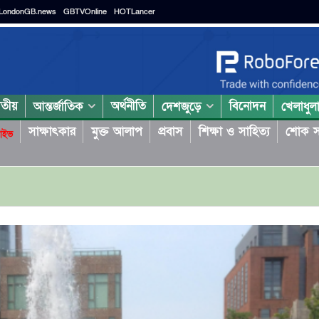
LondonGB.news
GBTVOnline
HOTLancer
াতীয়
অর্থনীতি
বিনোদন
আন্তর্জাতিক
দেশজুড়ে
খেলাধুল
সাক্ষাৎকার
মুক্ত আলাপ
প্রবাস
শিক্ষা ও সাহিত্য
শোক স
াইভ