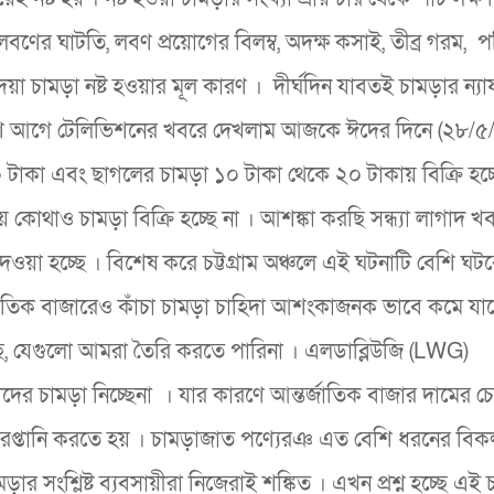
বণের ঘাটতি, লবণ প্রয়োগের বিলম্ব, অদক্ষ কসাই, তীব্র গরম, 
দেয়া চামড়া নষ্ট হওয়ার মূল কারণ । দীর্ঘদিন যাবতই চামড়ার ন্যায্
ক্ষণ আগে টেলিভিশনের খবরে দেখলাম আজকে ঈদের দিনে (২৮/৫/
টাকা এবং ছাগলের চামড়া ১০ টাকা থেকে ২০ টাকায় বিক্রি হচ্
় কোথাও চামড়া বিক্রি হচ্ছে না । আশঙ্কা করছি সন্ধ্যা লাগাদ খ
 দেওয়া হচ্ছে । বিশেষ করে চট্টগ্রাম অঞ্চলে এই ঘটনাটি বেশি ঘট
র্জাতিক বাজারেও কাঁচা চামড়া চাহিদা আশংকাজনক ভাবে কমে যাচ
়ছে, যেগুলো আমরা তৈরি করতে পারিনা । এলডাব্লিউজি (LWG)
 চামড়া নিচ্ছেনা । যার কারণে আন্তর্জাতিক বাজার দামের চে
রপ্তানি করতে হয় । চামড়াজাত পণ্যেরঞ এত বেশি ধরনের বিক
ার সংশ্লিষ্ট ব্যবসায়ীরা নিজেরাই শঙ্কিত । এখন প্রশ্ন হচ্ছে এই 