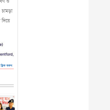
লবণ ও
 চামড়া
 দিয়ে
 ক্লিক করুন