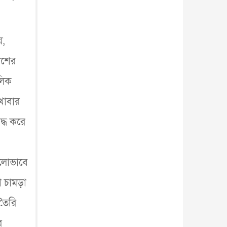
আন্তর্জাতিক
৫ আগস্ট, ২০২৬
়,
দেশের
চলিক
খাবার
দ্ধ করে
ভালোভাবে
 চামড়া
 তৈরি
র