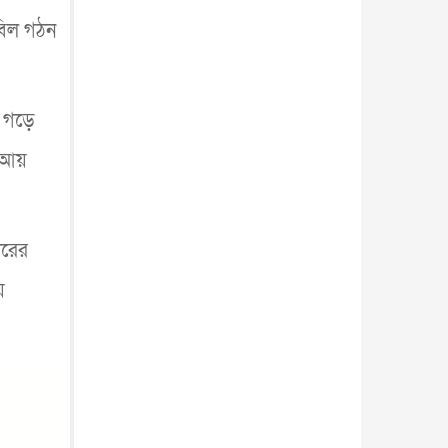
হবিল গঠন
 গড়ে
 আয়
বারের
ে