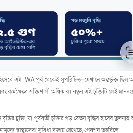
 হিসেবে এই IWA পূর্ব থেকেই সুপরিচিত—যেখানে অন্তর্ভুক্ত ছিল আ
এবং কর্মক্ষেত্রে শক্তিশালী অধিকার। নতুন এই চুক্তিটি সেই মানদণ
ির চুক্তি, যা পূর্ববর্তী চুক্তির গড় বেতন বৃদ্ধির হারের তুলনায়
ূল্যে স্বাস্থ্যসেবা সুবিধা বজায় রেখেছে, পেনশন তহবিলে