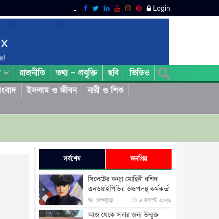
Login
রাজনীতি
তথ্য – প্রযুক্তি
ছবি
ভিডিও
া
ংবাদ
ইসলাম ও জীবন
নারী ও শিশু
সর্বশেষ
জনপ্রিয়
সিলেটের কন্যা মোহিনী রশিদ
এনওয়াইপিডির উচ্চপদস্থ কর্মকর্তা
দেশজুড়ে
৬ আগস্ট, ২০২৬
আজ থেকে সবার জন্য উন্মুক্ত