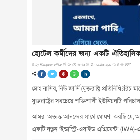
হোটেল কর্মীদের জন্য একটি ঐতিহাসিক ও 
by
Rangpur office
২৮ মে, ২০২৬
2 months ago
0
507
মোঃ নাসির, নিউ জার্সি (যুক্তরাষ্ট্র) প্রতিনিধি
যুক্তরাষ্ট্রের সবচেয়ে শক্তিশালী ইউনিয়নটি পর
আমরা অত্যন্ত আনন্দের সাথে ঘোষণা করছি যে, আ
একটি নতুন ‘ইন্ডাস্ট্রি-ওয়াইড এগ্রিমেন্ট’ (IW