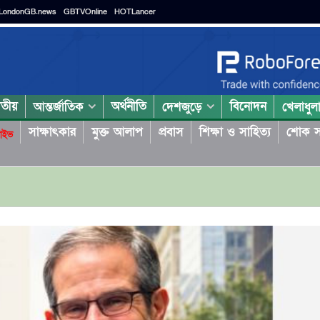
LondonGB.news
GBTVOnline
HOTLancer
াতীয়
অর্থনীতি
বিনোদন
আন্তর্জাতিক
দেশজুড়ে
খেলাধুল
সাক্ষাৎকার
মুক্ত আলাপ
প্রবাস
শিক্ষা ও সাহিত্য
শোক স
াইভ