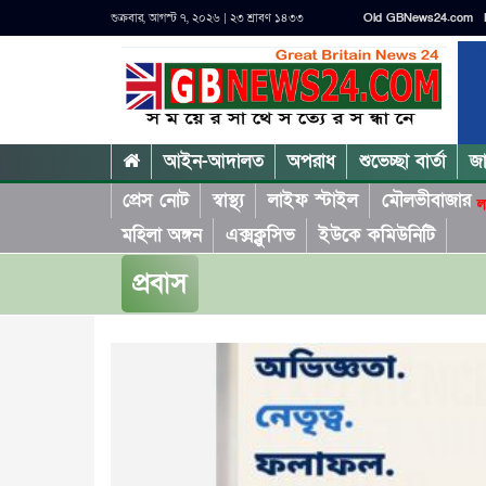
শুক্রবার, আগস্ট ৭, ২০২৬ | ২৩ শ্রাবণ ১৪৩৩
Old GBNews24.com
আইন-আদালত
অপরাধ
শুভেচ্ছা বার্তা
জ
প্রেস নোট
স্বাস্থ্য
লাইফ স্টাইল
মৌলভীবাজার
ল
মহিলা অঙ্গন
এক্সক্লুসিভ
ইউকে কমিউনিটি
প্রবাস