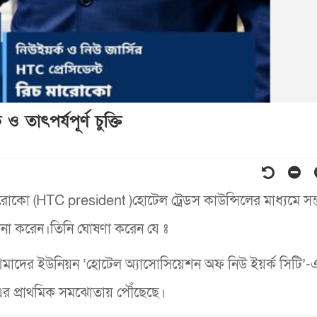
তাৎপর্যপূর্ণ চুক্তি
ঃরিচ মারোকো (HTC president )হোটেল ট্রেডস কাউন্সিলের মাধ্যমে স
িচালনা করেন।তিনি ঘোষণা করেন যে ঃ
মাদের ইউনিয়ন ‘হোটেল অ্যাসোসিয়েশন অফ নিউ ইয়র্ক সিটি’-
A)-এর প্রাথমিক সমঝোতায় পৌঁছেছে।