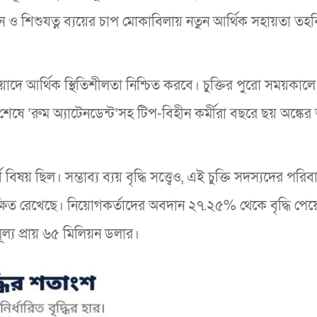
 ও শিশুযত্ন ব্যয়ের চাপ মোকাবিলায় নতুন আর্থিক সহায়তা ত
েয়াদে আর্থিক স্থিতিশীলতা নিশ্চিত করবে। চুক্তির পুরো সময়কালে
শেষে ‘রুম অ্যাটেনডেন্ট’সহ টিপ-বিহীন কর্মীরা বছরে ছয় অঙ্কের
বিষয় ছিল। সম্ভাব্য ব্যয় বৃদ্ধি সত্ত্বেও, এই চুক্তি সদস্যদের পরি
ে সুরক্ষিত রেখেছে। নিয়োগকর্তাদের অবদান ২৭.২৫% থেকে বৃদ্ধি পেয়
্য প্রায় ৬৫ মিলিয়ন ডলার।