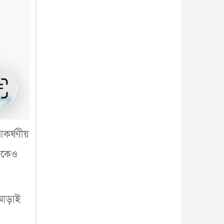
কর্ষণীয়
্ডকেও
 আড়াই