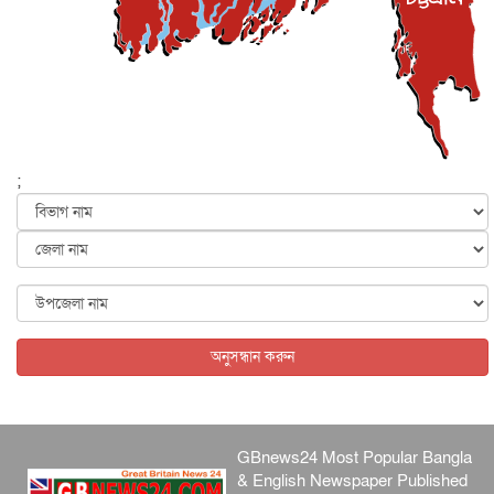
বেনজীর আহমেদের সঙ্গে পরীমনির ঘনিষ্ঠ সম্পর্ক ছিল : নাসির
মাহম...
জাতীয়
৫ আগস্ট, ২০২৬
হরমুজ নিয়ে ইরান-মার্কিন চুক্তি হতে পারে আজ : মার্কিন অর্থমন...
আন্তর্জাতিক
৫ আগস্ট, ২০২৬
পৃথিবীর দিকে আসছে বিধ্বংসী বস্তু, পারমাণবিক বোমা দিয়ে করা
হব...
;
আন্তর্জাতিক
৫ আগস্ট, ২০২৬
কেনিয়ায় ১৫ হাতির রহস্যজনক মৃত্যু, সন্দেহের মুখে কীটনাশকের
ব্...
আন্তর্জাতিক
৫ আগস্ট, ২০২৬
বিদেশি সংবাদমাধ্যমের জন্য নতুন বিধি-নিষেধ পাকিস্তানের
আন্তর্জাতিক
৫ আগস্ট, ২০২৬
অনুসন্ধান করুন
GBnews24 Most Popular Bangla
& English Newspaper Published