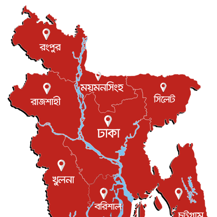
যুক্তরাষ্ট্রে পারিবারিক সংঘাতে বন্দুক হামলা, নিহত ৩
আন্তর্জাতিক
৬ আগস্ট, ২০২৬
টি-টোয়েন্টি ইতিহাসের সর্বোচ্চ রানের মালিক এখন জস বাটলার
খেলাধুলা
৬ আগস্ট, ২০২৬
বস্তিতে কেটেছে শৈশব, আজ মুম্বাইয়ে দুই বাড়ির মালিক
বিনোদন
৬ আগস্ট, ২০২৬
যুক্তরাজ্যে বসবাসরত জাতীয়তাবাদী কুলাউড়াবাসীর মত বিনিময়
সভা...
ইউকে কমিউনিটি
৫ আগস্ট, ২০২৬
প্রধানমন্ত্রীকে সৌদি আরব সফরের আমন্ত্রণ
জাতীয়
৫ আগস্ট, ২০২৬
জুলাই গণ-অভ্যুত্থান দিবস আজ, স্মরণে দেশজুড়ে কর্মসূচি
জাতীয়
৫ আগস্ট, ২০২৬
জনগণ পরিবর্তন চেয়েছে বলেই জুলাই আন্দোলন সফল :
প্রধানমন্ত্রী
জাতীয়
৫ আগস্ট, ২০২৬