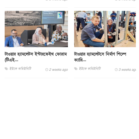
টাওয়ার হ্যামলেটস ইন্টারফেইথ ফোরাম
টাওয়ার হ্যামলেটসে নির্মাণ শিল্পে
(টিএই...
ক্যারি...
ইউকে কমিউনিটি
ইউকে কমিউনিটি
2 weeks ago
3 weeks ago