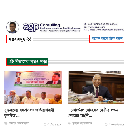
মন্তব্যসমূহ (০)
কমেন্ট করতে ক্লিক করুন
এই বিভাগের আরও খবর
যুক্তরাজ্যে বসবাসরত জাতীয়তাবাদী
এফোর্ডেবল হোমসের কোটায় লন্ডন
কুলাউড়া...
মেয়রের আংশি...
ইউকে কমিউনিটি
ইউকে কমিউনিটি
2 days ago
2 weeks ago