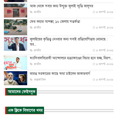
আজ থেকে সবার জন্য উন্মুক্ত জুলাই স্মৃতি জাদুঘর
জাতীয়
৬ আগস্ট, ২০২৬
ফের বন্যার আশঙ্কা, ১০ জেলায় সতর্কতা
জাতীয়
৬ আগস্ট, ২০২৬
জুলাইয়ের কৃতিত্ব নেওয়ার জন্য সবাই প্রতিযোগিতায় নেমেছে :
স্বর...
জাতীয়
৬ আগস্ট, ২০২৬
ফ্যাসিবাদবিরোধী আন্দোলনে হত্যাকাণ্ডের বিচার হবে স্বচ্ছ, নিরপ...
জাতীয়
৬ আগস্ট, ২০২৬
ভারত সরকারের কাছে ক্ষমা চাইলেন জাকারবার্গ
আন্তর্জাতিক
৬ আগস্ট, ২০২৬
আকাশে ট্রাম্পের হেলিকপ্টার ও যাত্রীবাহী বিমান মুখোমুখি, তদন্...
আমাদের ফেইসবুক
আন্তর্জাতিক
৬ আগস্ট, ২০২৬
হিরোশিমায় বোমা হামলার ৮১ বছর, অস্ত্রমুক্ত বিশ্বের আহ্বান জা...
এক ক্লিকে বিভাগের খবর
আন্তর্জাতিক
৬ আগস্ট, ২০২৬