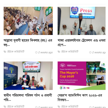
আল্লামা দুবাগী ছাহেব কিবলাহ (রহ.) এর
খাজা এয়ারলাইনার ট্রেভেলস এণ্ড ওমরা
ষষ্...
গ্রপে...
ইউকে কমিউনিটি
ইউকে কমিউনিটি
2 weeks ago
2 weeks ago
স্বাধীন পরিচালনা পরিষদ গঠন ও প্রবাসী
মেয়র’স ব্যাডমিন্টন কাপ ২০২৬-এর
পরি...
নিবন্ধন...
ইউকে কমিউনিটি
ইউকে কমিউনিটি
2 weeks ago
2 weeks ago