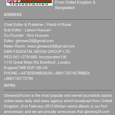
From United Kingdom &
Bangladesh
ADDRESS
Chief Editor & Publisher | Rakib H Ruhel
Sub-Editor : Laboni Hussain
Co-Founder : Nira Hussain
Editor:
gbnews24@gmail.com
News Room:
news.gbnews24@gmail.com
GBN FXDIGITAL MEDIA GROUP LTD
REG:NO-12791660: Incorporated UK
1110 Great West Rd, Brentford , London,
England,TW8 0GP GB UK
PHONE:+447923246622(UK) +8801725745789(BD)
+8801724772790
INTRO
Gbnews24.com is the most popular and owned journalists based
online news daily and news agency which broadcast from United
Kingdom. 21st February-2013 Mohan vasha dibosh, is our first
anniversary and we are proudly announces that gbnews24.com