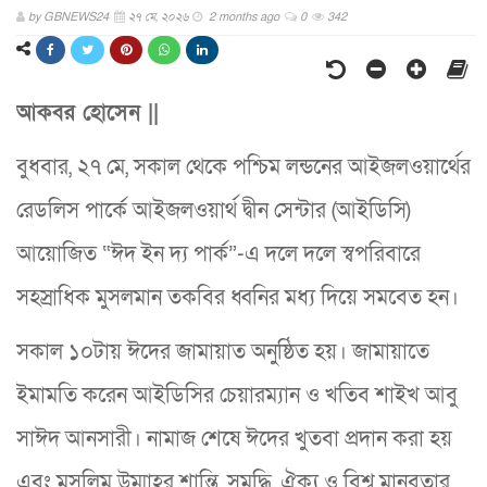
by
GBNEWS24
২৭ মে, ২০২৬
2 months ago
0
342
আকবর হোসেন ||
বুধবার, ২৭ মে, সকাল থেকে পশ্চিম লন্ডনের আইজলওয়ার্থের
রেডলিস পার্কে আইজলওয়ার্থ দ্বীন সেন্টার (আইডিসি)
আয়োজিত “ঈদ ইন দ্য পার্ক”-এ দলে দলে স্বপরিবারে
সহস্রাধিক মুসলমান তকবির ধ্বনির মধ্য দিয়ে সমবেত হন।
সকাল ১০টায় ঈদের জামায়াত অনুষ্ঠিত হয়। জামায়াতে
ইমামতি করেন আইডিসির চেয়ারম্যান ও খতিব শাইখ আবু
সাঈদ আনসারী। নামাজ শেষে ঈদের খুতবা প্রদান করা হয়
এবং মুসলিম উম্মাহর শান্তি, সমৃদ্ধি, ঐক্য ও বিশ্ব মানবতার