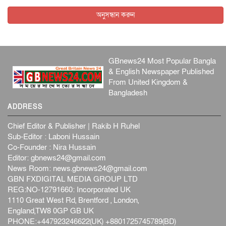
আন্তর্জাতিক
৫ আগস্ট, ২০২৬
অনুসন্ধান করুন
GBnews24 Most Popular Bangla
& English Newspaper Published
From United Kingdom &
Bangladesh
ADDRESS
Chief Editor & Publisher | Rakib H Ruhel
Sub-Editor : Laboni Hussain
Co-Founder : Nira Hussain
Editor:
gbnews24@gmail.com
News Room:
news.gbnews24@gmail.com
GBN FXDIGITAL MEDIA GROUP LTD
REG:NO-12791660: Incorporated UK
1110 Great West Rd, Brentford , London,
England,TW8 0GP GB UK
PHONE:+447923246622(UK) +8801725745789(BD)