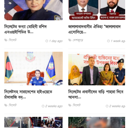
সিলেটের কন্যা মোহিনী রশিদ
জালালাবাদবাসীর ঐতিহ্য "জালালাবাদ
এনওয়াইপিডির উ...
এসোসিয়ে...
সিলেট
দেশজুড়ে
1 day ago
1 week ago
সিলেটসহ সারাদেশের হাইওয়েতে
সিলেটের প্রবাসীদের বাড়ি পাহারা দিবে
চাঁদাবাজি বন্...
আনসা...
সিলেট
সিলেট
2 weeks ago
2 weeks ago