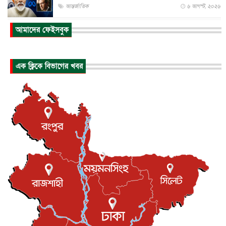
আন্তর্জাতিক
৬ আগস্ট, ২০২৬
আকাশে ট্রাম্পের হেলিকপ্টার ও যাত্রীবাহী বিমান মুখোমুখি, তদন্...
আমাদের ফেইসবুক
আন্তর্জাতিক
৬ আগস্ট, ২০২৬
হিরোশিমায় বোমা হামলার ৮১ বছর, অস্ত্রমুক্ত বিশ্বের আহ্বান জা...
এক ক্লিকে বিভাগের খবর
আন্তর্জাতিক
৬ আগস্ট, ২০২৬
যুক্তরাষ্ট্রে পারিবারিক সংঘাতে বন্দুক হামলা, নিহত ৩
আন্তর্জাতিক
৬ আগস্ট, ২০২৬
টি-টোয়েন্টি ইতিহাসের সর্বোচ্চ রানের মালিক এখন জস বাটলার
খেলাধুলা
৬ আগস্ট, ২০২৬
বস্তিতে কেটেছে শৈশব, আজ মুম্বাইয়ে দুই বাড়ির মালিক
বিনোদন
৬ আগস্ট, ২০২৬
যুক্তরাজ্যে বসবাসরত জাতীয়তাবাদী কুলাউড়াবাসীর মত বিনিময়
সভা...
ইউকে কমিউনিটি
৫ আগস্ট, ২০২৬
প্রধানমন্ত্রীকে সৌদি আরব সফরের আমন্ত্রণ
জাতীয়
৫ আগস্ট, ২০২৬