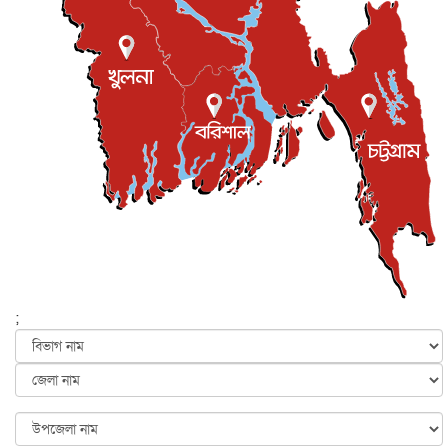
জুলাই গণ-অভ্যুত্থান দিবস আজ, স্মরণে দেশজুড়ে কর্মসূচি
জাতীয়
৫ আগস্ট, ২০২৬
জনগণ পরিবর্তন চেয়েছে বলেই জুলাই আন্দোলন সফল :
প্রধানমন্ত্রী
জাতীয়
৫ আগস্ট, ২০২৬
বেনজীর আহমেদের সঙ্গে পরীমনির ঘনিষ্ঠ সম্পর্ক ছিল : নাসির
মাহম...
জাতীয়
৫ আগস্ট, ২০২৬
হরমুজ নিয়ে ইরান-মার্কিন চুক্তি হতে পারে আজ : মার্কিন অর্থমন...
আন্তর্জাতিক
৫ আগস্ট, ২০২৬
পৃথিবীর দিকে আসছে বিধ্বংসী বস্তু, পারমাণবিক বোমা দিয়ে করা
হব...
;
আন্তর্জাতিক
৫ আগস্ট, ২০২৬
কেনিয়ায় ১৫ হাতির রহস্যজনক মৃত্যু, সন্দেহের মুখে কীটনাশকের
ব্...
আন্তর্জাতিক
৫ আগস্ট, ২০২৬
বিদেশি সংবাদমাধ্যমের জন্য নতুন বিধি-নিষেধ পাকিস্তানের