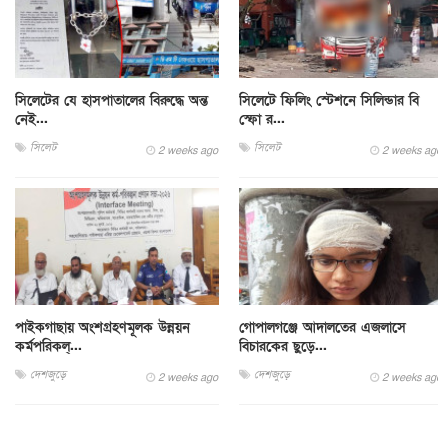
সিলেটের যে হাসপাতালের বিরুদ্ধে অন্ত
সিলেটে ফিলিং স্টেশনে সিলিন্ডার বি
নেই...
স্ফো র...
সিলেট
সিলেট
2 weeks ago
2 weeks ago
পাইকগাছায় অংশগ্রহণমূলক উন্নয়ন
গোপালগঞ্জে আদালতের এজলাসে
কর্মপরিকল্...
বিচারকের ছুড়ে...
দেশজুড়ে
দেশজুড়ে
2 weeks ago
2 weeks ago