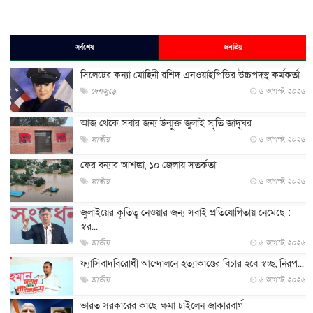
সর্বশেষ
জনপ্রিয়
সিলেটের কন্যা মোহিনী রশিদ এনওয়াইপিডির উচ্চপদস্থ কর্মকর্তা
দেশজুড়ে
৬ আগস্ট, ২০২৬
আজ থেকে সবার জন্য উন্মুক্ত জুলাই স্মৃতি জাদুঘর
জাতীয়
৬ আগস্ট, ২০২৬
ফের বন্যার আশঙ্কা, ১০ জেলায় সতর্কতা
জাতীয়
৬ আগস্ট, ২০২৬
জুলাইয়ের কৃতিত্ব নেওয়ার জন্য সবাই প্রতিযোগিতায় নেমেছে :
স্বর...
জাতীয়
৬ আগস্ট, ২০২৬
ফ্যাসিবাদবিরোধী আন্দোলনে হত্যাকাণ্ডের বিচার হবে স্বচ্ছ, নিরপ...
জাতীয়
৬ আগস্ট, ২০২৬
ভারত সরকারের কাছে ক্ষমা চাইলেন জাকারবার্গ