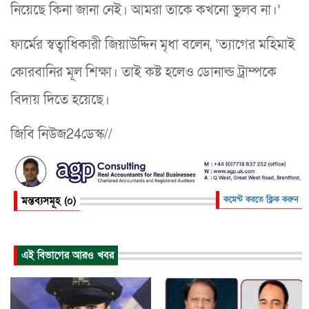
নিয়েছে কিনা জানা নেই। আমরা তাকে কখনো ভুলব না।’
ফার্মের স্বত্বাধিকারী জিয়াউদ্দিন মৃধা বলেন, ‘ত্যাগের মহিমাই
কোরবানির মূল শিক্ষা। তাই কষ্ট হলেও ডোনাল্ড ট্রাম্পকে
বিদায় দিতে হয়েছে।
জিবি নিউজ24ডেস্ক//
মন্তব্যসমূহ (০)
কমেন্ট করতে ক্লিক করুন
এই বিভাগের আরও খবর