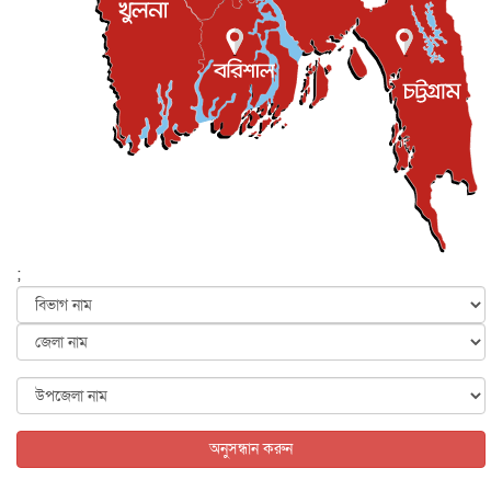
জনগণ পরিবর্তন চেয়েছে বলেই জুলাই আন্দোলন সফল :
প্রধানমন্ত্রী
জাতীয়
৫ আগস্ট, ২০২৬
বেনজীর আহমেদের সঙ্গে পরীমনির ঘনিষ্ঠ সম্পর্ক ছিল : নাসির
মাহম...
জাতীয়
৫ আগস্ট, ২০২৬
হরমুজ নিয়ে ইরান-মার্কিন চুক্তি হতে পারে আজ : মার্কিন অর্থমন...
আন্তর্জাতিক
৫ আগস্ট, ২০২৬
পৃথিবীর দিকে আসছে বিধ্বংসী বস্তু, পারমাণবিক বোমা দিয়ে করা
হব...
;
আন্তর্জাতিক
৫ আগস্ট, ২০২৬
কেনিয়ায় ১৫ হাতির রহস্যজনক মৃত্যু, সন্দেহের মুখে কীটনাশকের
ব্...
আন্তর্জাতিক
৫ আগস্ট, ২০২৬
বিদেশি সংবাদমাধ্যমের জন্য নতুন বিধি-নিষেধ পাকিস্তানের
আন্তর্জাতিক
৫ আগস্ট, ২০২৬
অনুসন্ধান করুন