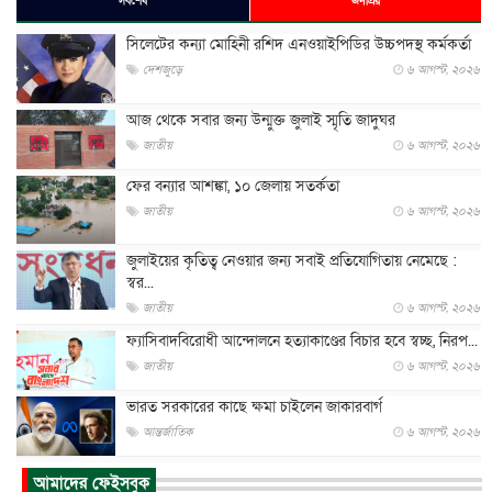
সর্বশেষ
জনপ্রিয়
সিলেটের কন্যা মোহিনী রশিদ এনওয়াইপিডির উচ্চপদস্থ কর্মকর্তা
দেশজুড়ে
৬ আগস্ট, ২০২৬
আজ থেকে সবার জন্য উন্মুক্ত জুলাই স্মৃতি জাদুঘর
জাতীয়
৬ আগস্ট, ২০২৬
ফের বন্যার আশঙ্কা, ১০ জেলায় সতর্কতা
জাতীয়
৬ আগস্ট, ২০২৬
জুলাইয়ের কৃতিত্ব নেওয়ার জন্য সবাই প্রতিযোগিতায় নেমেছে :
স্বর...
জাতীয়
৬ আগস্ট, ২০২৬
ফ্যাসিবাদবিরোধী আন্দোলনে হত্যাকাণ্ডের বিচার হবে স্বচ্ছ, নিরপ...
জাতীয়
৬ আগস্ট, ২০২৬
ভারত সরকারের কাছে ক্ষমা চাইলেন জাকারবার্গ
আন্তর্জাতিক
৬ আগস্ট, ২০২৬
আকাশে ট্রাম্পের হেলিকপ্টার ও যাত্রীবাহী বিমান মুখোমুখি, তদন্...
আমাদের ফেইসবুক