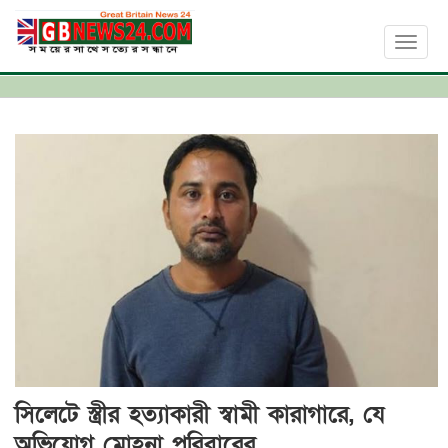
Toggl
naviga
সিলেটে স্ত্রীর হত্যাকারী স্বামী কারাগারে, যে
অভিযোগ মোহনা পরিবারের