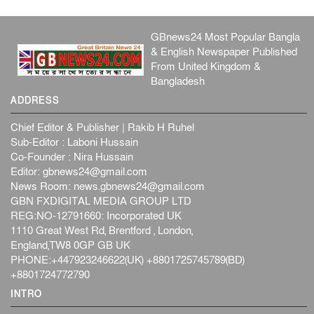
GBnews24 Most Popular Bangla
& English Newspaper Published
From United Kingdom &
Bangladesh
ADDRESS
Chief Editor & Publisher | Rakib H Ruhel
Sub-Editor : Laboni Hussain
Co-Founder : Nira Hussain
Editor:
gbnews24@gmail.com
News Room:
news.gbnews24@gmail.com
GBN FXDIGITAL MEDIA GROUP LTD
REG:NO-12791660: Incorporated UK
1110 Great West Rd, Brentford , London,
England,TW8 0GP GB UK
PHONE:+447923246622(UK) +8801725745789(BD)
+8801724772790
INTRO