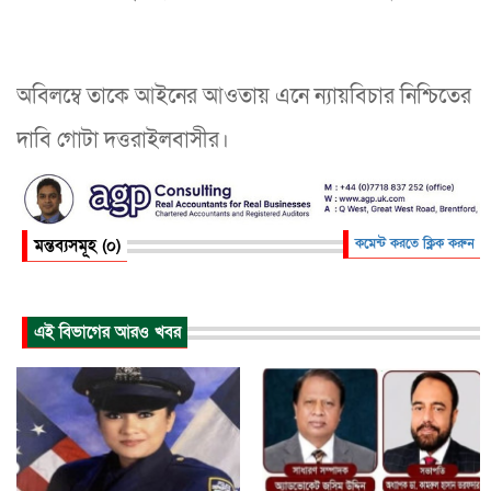
অবিলম্বে তাকে আইনের আওতায় এনে ন্যায়বিচার নিশ্চিতের
দাবি গোটা দত্তরাইলবাসীর।
মন্তব্যসমূহ (০)
কমেন্ট করতে ক্লিক করুন
এই বিভাগের আরও খবর