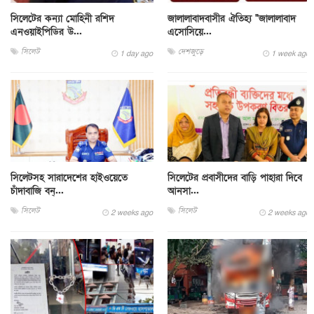
সিলেটের কন্যা মোহিনী রশিদ
জালালাবাদবাসীর ঐতিহ্য "জালালাবাদ
এনওয়াইপিডির উ...
এসোসিয়ে...
সিলেট
দেশজুড়ে
1 day ago
1 week ago
সিলেটসহ সারাদেশের হাইওয়েতে
সিলেটের প্রবাসীদের বাড়ি পাহারা দিবে
চাঁদাবাজি বন্...
আনসা...
সিলেট
সিলেট
2 weeks ago
2 weeks ago