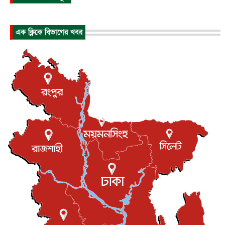
আন্তর্জাতিক
৬ আগস্ট, ২০২৬
হিরোশিমায় বোমা হামলার ৮১ বছর, অস্ত্রমুক্ত বিশ্বের আহ্বান জা...
এক ক্লিকে বিভাগের খবর
আন্তর্জাতিক
৬ আগস্ট, ২০২৬
যুক্তরাষ্ট্রে পারিবারিক সংঘাতে বন্দুক হামলা, নিহত ৩
আন্তর্জাতিক
৬ আগস্ট, ২০২৬
টি-টোয়েন্টি ইতিহাসের সর্বোচ্চ রানের মালিক এখন জস বাটলার
খেলাধুলা
৬ আগস্ট, ২০২৬
বস্তিতে কেটেছে শৈশব, আজ মুম্বাইয়ে দুই বাড়ির মালিক
বিনোদন
৬ আগস্ট, ২০২৬
যুক্তরাজ্যে বসবাসরত জাতীয়তাবাদী কুলাউড়াবাসীর মত বিনিময়
সভা...
ইউকে কমিউনিটি
৫ আগস্ট, ২০২৬
প্রধানমন্ত্রীকে সৌদি আরব সফরের আমন্ত্রণ
জাতীয়
৫ আগস্ট, ২০২৬
জুলাই গণ-অভ্যুত্থান দিবস আজ, স্মরণে দেশজুড়ে কর্মসূচি
জাতীয়
৫ আগস্ট, ২০২৬