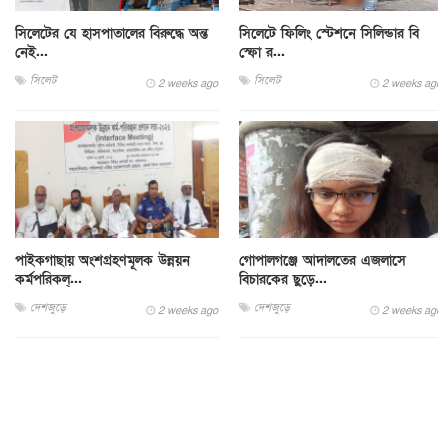
সিলেটের যে হাসপাতালের বিরুদ্ধে অন্ত
সিলেটে ফিলিং স্টেশনে সিলিন্ডার বি
নেই...
স্ফো র...
সিলেট
সিলেট
2 weeks ago
2 weeks ago
পাইকগাছায় অংশগ্রহণমূলক উন্নয়ন
গোপালগঞ্জে আদালতের এজলাসে
কর্মপরিকল্...
বিচারকের ছুড়ে...
দেশজুড়ে
দেশজুড়ে
2 weeks ago
2 weeks ago