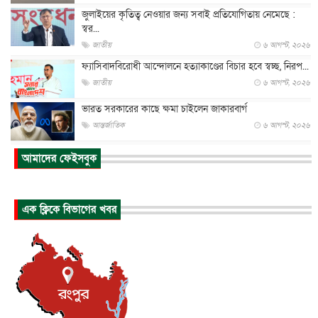
জুলাইয়ের কৃতিত্ব নেওয়ার জন্য সবাই প্রতিযোগিতায় নেমেছে :
স্বর...
জাতীয়
৬ আগস্ট, ২০২৬
ফ্যাসিবাদবিরোধী আন্দোলনে হত্যাকাণ্ডের বিচার হবে স্বচ্ছ, নিরপ...
জাতীয়
৬ আগস্ট, ২০২৬
ভারত সরকারের কাছে ক্ষমা চাইলেন জাকারবার্গ
আন্তর্জাতিক
৬ আগস্ট, ২০২৬
আকাশে ট্রাম্পের হেলিকপ্টার ও যাত্রীবাহী বিমান মুখোমুখি, তদন্...
আমাদের ফেইসবুক
আন্তর্জাতিক
৬ আগস্ট, ২০২৬
হিরোশিমায় বোমা হামলার ৮১ বছর, অস্ত্রমুক্ত বিশ্বের আহ্বান জা...
এক ক্লিকে বিভাগের খবর
আন্তর্জাতিক
৬ আগস্ট, ২০২৬
যুক্তরাষ্ট্রে পারিবারিক সংঘাতে বন্দুক হামলা, নিহত ৩
আন্তর্জাতিক
৬ আগস্ট, ২০২৬
টি-টোয়েন্টি ইতিহাসের সর্বোচ্চ রানের মালিক এখন জস বাটলার
খেলাধুলা
৬ আগস্ট, ২০২৬