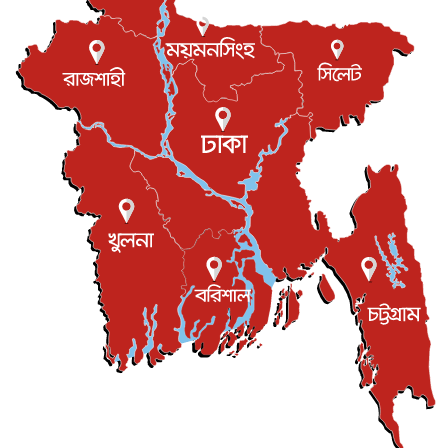
বস্তিতে কেটেছে শৈশব, আজ মুম্বাইয়ে দুই বাড়ির মালিক
বিনোদন
৬ আগস্ট, ২০২৬
যুক্তরাজ্যে বসবাসরত জাতীয়তাবাদী কুলাউড়াবাসীর মত বিনিময়
সভা...
ইউকে কমিউনিটি
৫ আগস্ট, ২০২৬
প্রধানমন্ত্রীকে সৌদি আরব সফরের আমন্ত্রণ
জাতীয়
৫ আগস্ট, ২০২৬
জুলাই গণ-অভ্যুত্থান দিবস আজ, স্মরণে দেশজুড়ে কর্মসূচি
জাতীয়
৫ আগস্ট, ২০২৬
জনগণ পরিবর্তন চেয়েছে বলেই জুলাই আন্দোলন সফল :
প্রধানমন্ত্রী
জাতীয়
৫ আগস্ট, ২০২৬
বেনজীর আহমেদের সঙ্গে পরীমনির ঘনিষ্ঠ সম্পর্ক ছিল : নাসির
মাহম...
জাতীয়
৫ আগস্ট, ২০২৬
হরমুজ নিয়ে ইরান-মার্কিন চুক্তি হতে পারে আজ : মার্কিন অর্থমন...
আন্তর্জাতিক
৫ আগস্ট, ২০২৬