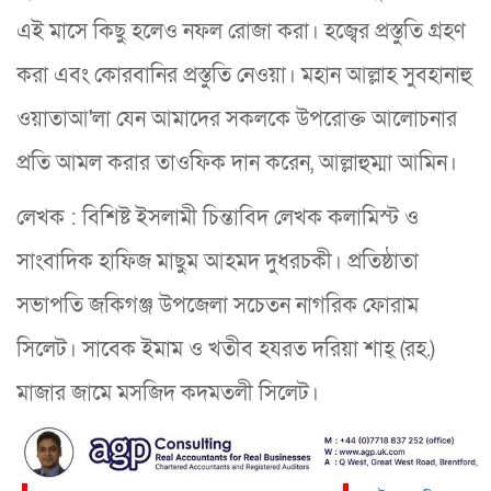
এই মাসে কিছু হলেও নফল রোজা করা। হজ্বের প্রস্তুতি গ্রহণ
করা এবং কোরবানির প্রস্তুতি নেওয়া। মহান আল্লাহ সুবহানাহু
ওয়াতাআ'লা যেন আমাদের সকলকে উপরোক্ত আলোচনার
প্রতি আমল করার তাওফিক দান করেন, আল্লাহুম্মা আমিন।
লেখক : বিশিষ্ট ইসলামী চিন্তাবিদ লেখক কলামিস্ট ও
সাংবাদিক হাফিজ মাছুম আহমদ দুধরচকী। প্রতিষ্ঠাতা
সভাপতি জকিগঞ্জ উপজেলা সচেতন নাগরিক ফোরাম
সিলেট। সাবেক ইমাম ও খতীব হযরত দরিয়া শাহ্ (রহ.)
মাজার জামে মসজিদ কদমতলী সিলেট।