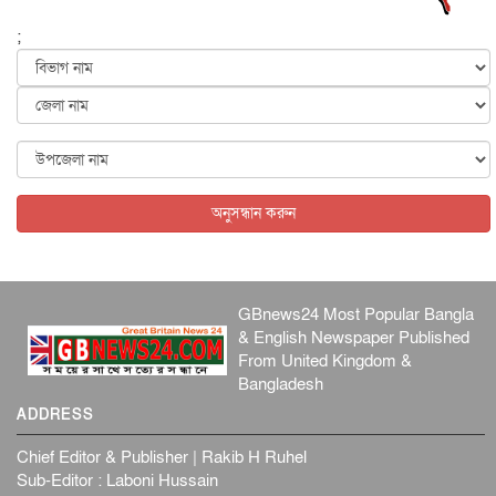
পৃথিবীর দিকে আসছে বিধ্বংসী বস্তু, পারমাণবিক বোমা দিয়ে করা
হব...
;
আন্তর্জাতিক
৫ আগস্ট, ২০২৬
কেনিয়ায় ১৫ হাতির রহস্যজনক মৃত্যু, সন্দেহের মুখে কীটনাশকের
ব্...
আন্তর্জাতিক
৫ আগস্ট, ২০২৬
বিদেশি সংবাদমাধ্যমের জন্য নতুন বিধি-নিষেধ পাকিস্তানের
আন্তর্জাতিক
৫ আগস্ট, ২০২৬
অনুসন্ধান করুন
GBnews24 Most Popular Bangla
& English Newspaper Published
From United Kingdom &
Bangladesh
ADDRESS
Chief Editor & Publisher | Rakib H Ruhel
Sub-Editor : Laboni Hussain