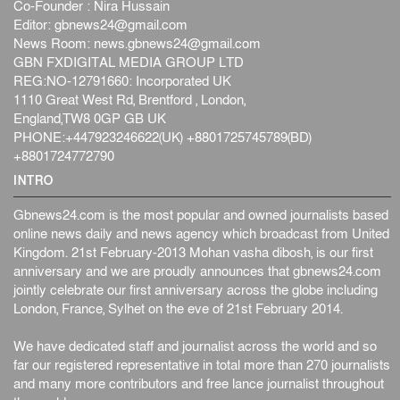
Co-Founder : Nira Hussain
Editor:
gbnews24@gmail.com
News Room:
news.gbnews24@gmail.com
GBN FXDIGITAL MEDIA GROUP LTD
REG:NO-12791660: Incorporated UK
1110 Great West Rd, Brentford , London,
England,TW8 0GP GB UK
PHONE:+447923246622(UK) +8801725745789(BD)
+8801724772790
INTRO
Gbnews24.com is the most popular and owned journalists based
online news daily and news agency which broadcast from United
Kingdom. 21st February-2013 Mohan vasha dibosh, is our first
anniversary and we are proudly announces that gbnews24.com
jointly celebrate our first anniversary across the globe including
London, France, Sylhet on the eve of 21st February 2014.
We have dedicated staff and journalist across the world and so
far our registered representative in total more than 270 journalists
and many more contributors and free lance journalist throughout