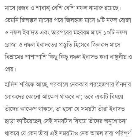
মাসে (রজব ও শাবান) বেশি বেশি নফল নামাজ রয়েছে।
তেমনি জিলক্কদ মাসের পরে জিলহজ্জ মাসে ৯টি নফল রোজা
ও নফল ইবাদত এবং তারপরের মহররম মাসে ১০টি নফল
রোজা ও নফল ইবাদতের প্রস্তুতি হিসেবে জিলক্কদ মাসে
বিশ্রামের পাশাপাশি কিছু কিছু নফল ইবাদত করা বাঞ্ছনীয় ও
শ্রেয়।
হাদিস শরিফে আছে, পরকালে নেককার পরহেজগার দ্বীনদার
লোকদের কোনো আক্ষেপ থাকবে না; তবে একটি বিষয়ে
তাঁদের আক্ষেপ থাকবে, তা হলো যে সময়টা তাঁরা ইবাদত
ছাড়া কাটিয়েছেন, সেই সময়টার বিষয়ে তাঁদের অনুশোচনা
থাকবে যে কেন তাঁরা এই সময়টাও নেক আমল দ্বারা পরিপূর্ণ