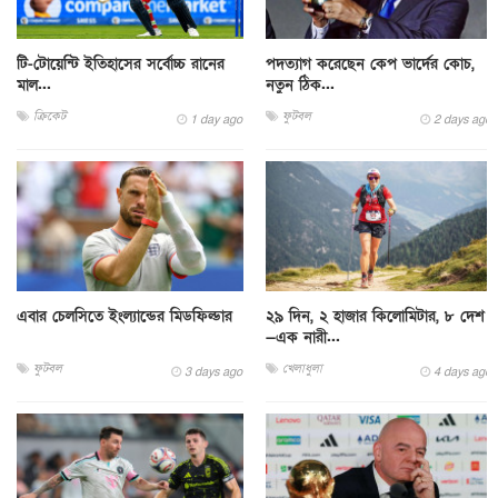
টি-টোয়েন্টি ইতিহাসের সর্বোচ্চ রানের
পদত্যাগ করেছেন কেপ ভার্দের কোচ,
মাল...
নতুন ঠিক...
ক্রিকেট
ফুটবল
1 day ago
2 days ago
এবার চেলসিতে ইংল্যান্ডের মিডফিল্ডার
২৯ দিন, ২ হাজার কিলোমিটার, ৮ দেশ
—এক নারী...
ফুটবল
খেলাধুলা
3 days ago
4 days ago