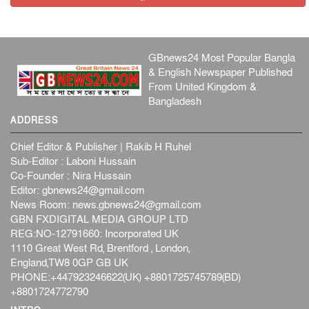
GBnews24 Most Popular Bangla
& English Newspaper Published
From United Kingdom &
Bangladesh
ADDRESS
Chief Editor & Publisher | Rakib H Ruhel
Sub-Editor : Laboni Hussain
Co-Founder : Nira Hussain
Editor:
gbnews24@gmail.com
News Room:
news.gbnews24@gmail.com
GBN FXDIGITAL MEDIA GROUP LTD
REG:NO-12791660: Incorporated UK
1110 Great West Rd, Brentford , London,
England,TW8 0GP GB UK
PHONE:+447923246622(UK) +8801725745789(BD)
+8801724772790