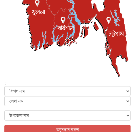
জাতীয়
৫ আগস্ট, ২০২৬
জনগণ পরিবর্তন চেয়েছে বলেই জুলাই আন্দোলন সফল :
প্রধানমন্ত্রী
জাতীয়
৫ আগস্ট, ২০২৬
বেনজীর আহমেদের সঙ্গে পরীমনির ঘনিষ্ঠ সম্পর্ক ছিল : নাসির
মাহম...
জাতীয়
৫ আগস্ট, ২০২৬
হরমুজ নিয়ে ইরান-মার্কিন চুক্তি হতে পারে আজ : মার্কিন অর্থমন...
আন্তর্জাতিক
৫ আগস্ট, ২০২৬
পৃথিবীর দিকে আসছে বিধ্বংসী বস্তু, পারমাণবিক বোমা দিয়ে করা
হব...
;
আন্তর্জাতিক
৫ আগস্ট, ২০২৬
কেনিয়ায় ১৫ হাতির রহস্যজনক মৃত্যু, সন্দেহের মুখে কীটনাশকের
ব্...
আন্তর্জাতিক
৫ আগস্ট, ২০২৬
বিদেশি সংবাদমাধ্যমের জন্য নতুন বিধি-নিষেধ পাকিস্তানের
আন্তর্জাতিক
৫ আগস্ট, ২০২৬
অনুসন্ধান করুন