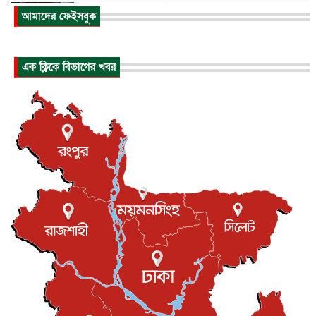
আকাশে ট্রাম্পের হেলিকপ্টার ও যাত্রীবাহী বিমান মুখোমুখি, তদন্...
আমাদের ফেইসবুক
আন্তর্জাতিক
৬ আগস্ট, ২০২৬
হিরোশিমায় বোমা হামলার ৮১ বছর, অস্ত্রমুক্ত বিশ্বের আহ্বান জা...
এক ক্লিকে বিভাগের খবর
আন্তর্জাতিক
৬ আগস্ট, ২০২৬
যুক্তরাষ্ট্রে পারিবারিক সংঘাতে বন্দুক হামলা, নিহত ৩
আন্তর্জাতিক
৬ আগস্ট, ২০২৬
টি-টোয়েন্টি ইতিহাসের সর্বোচ্চ রানের মালিক এখন জস বাটলার
খেলাধুলা
৬ আগস্ট, ২০২৬
বস্তিতে কেটেছে শৈশব, আজ মুম্বাইয়ে দুই বাড়ির মালিক
বিনোদন
৬ আগস্ট, ২০২৬
যুক্তরাজ্যে বসবাসরত জাতীয়তাবাদী কুলাউড়াবাসীর মত বিনিময়
সভা...
ইউকে কমিউনিটি
৫ আগস্ট, ২০২৬
প্রধানমন্ত্রীকে সৌদি আরব সফরের আমন্ত্রণ
জাতীয়
৫ আগস্ট, ২০২৬
জুলাই গণ-অভ্যুত্থান দিবস আজ, স্মরণে দেশজুড়ে কর্মসূচি