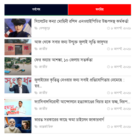
সর্বশেষ
জনপ্রিয়
সিলেটের কন্যা মোহিনী রশিদ এনওয়াইপিডির উচ্চপদস্থ কর্মকর্তা
দেশজুড়ে
৬ আগস্ট, ২০২৬
আজ থেকে সবার জন্য উন্মুক্ত জুলাই স্মৃতি জাদুঘর
জাতীয়
৬ আগস্ট, ২০২৬
ফের বন্যার আশঙ্কা, ১০ জেলায় সতর্কতা
জাতীয়
৬ আগস্ট, ২০২৬
জুলাইয়ের কৃতিত্ব নেওয়ার জন্য সবাই প্রতিযোগিতায় নেমেছে :
স্বর...
জাতীয়
৬ আগস্ট, ২০২৬
ফ্যাসিবাদবিরোধী আন্দোলনে হত্যাকাণ্ডের বিচার হবে স্বচ্ছ, নিরপ...
জাতীয়
৬ আগস্ট, ২০২৬
ভারত সরকারের কাছে ক্ষমা চাইলেন জাকারবার্গ
আন্তর্জাতিক
৬ আগস্ট, ২০২৬