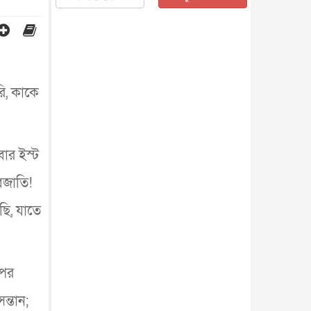
জাতীয়
৫ আগস্ট, ২০২৬
জুলাই গণ-অভ্যুত্থান দিবস আজ,
স্মরণে দেশজুড়ে কর্মসূচি
জাতীয়
৫ আগস্ট, ২০২৬
জনগণ পরিবর্তন চেয়েছে বলেই
ি, কাকে
জুলাই আন্দোলন সফল : প্রধানমন্ত্রী
জাতীয়
৫ আগস্ট, ২০২৬
বেনজীর আহমেদের সঙ্গে পরীমনির
ঘনিষ্ঠ সম্পর্ক ছিল : নাসির মাহম...
বার ইস্ট
জাতীয়
৫ আগস্ট, ২০২৬
বজাতি!
হরমুজ নিয়ে ইরান-মার্কিন চুক্তি
হতে পারে আজ : মার্কিন অর্থমন...
ছি, যাতে
আন্তর্জাতিক
৫ আগস্ট, ২০২৬
পৃথিবীর দিকে আসছে বিধ্বংসী
বস্তু, পারমাণবিক বোমা দিয়ে করা
হব...
আন্তর্জাতিক
৫ আগস্ট, ২০২৬
ওপর
কেনিয়ায় ১৫ হাতির রহস্যজনক
মৃত্যু, সন্দেহের মুখে কীটনাশকের
ন্তান;