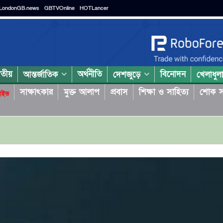
LondonGB.news
GBTVOnline
HOTLancer
াতীয়
অর্থনীতি
বিনোদন
আন্তর্জাতিক
দেশজুড়ে
খেলাধুল
সাক্ষাৎকার
মুক্ত আলাপ
প্রবাস
শিক্ষা ও সাহিত্য
শোক স
াইভ