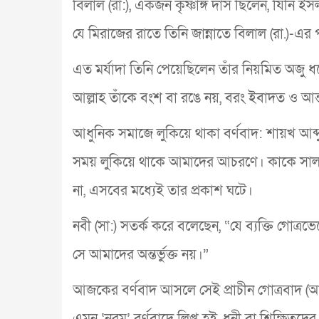
বিলাল (রা:), একজন কৃষ্ণাঙ্গ দাস ছিলেন, যিনি ইস
যে মিরাজের রাতে তিনি জান্নাতে বিলাল (রা.)-
এত মর্যাদা তিনি পেয়েছিলেন তাঁর নিয়মিত অজু 
আল্লাহ তাঁকে বংশ বা রঙে নয়, বরং ইবাদত ও আন
আধুনিক সমাজে লুকিয়ে থাকা বর্ণবাদ: শায়খ আব্
সময় লুকিয়ে থাকে আমাদের আচরণে। কাকে সালাম
না, এসবের মধ্যেই তার প্রকাশ ঘটে।
নবী (সা‍:) সতর্ক করে বলেছেন, “যে ব্যক্তি গোত্রভে
সে আমাদের অন্তর্ভুক্ত নয়।”
আজকের বর্ণবাদ আসলে সেই প্রাচীন গোত্রবাদ (
এমন ‘নরম’ বর্ণবাদে লিপ্ত হই, ধনী বা শিক্ষিতদের 