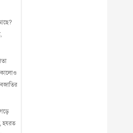
ব্...
আন্তর্জাতিক
৫ আগস্ট, ২০২৬
ী আছে?
,
িতা
়, কালোও
ানবজাতির
গড়ে
ন, হযরত