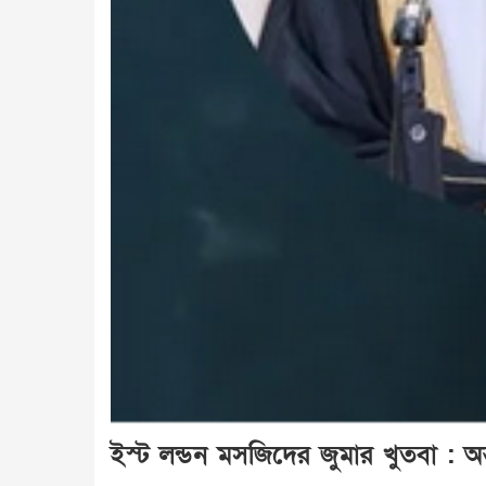
ইস্ট লন্ডন মসজিদের জুমার খুতবা : অন