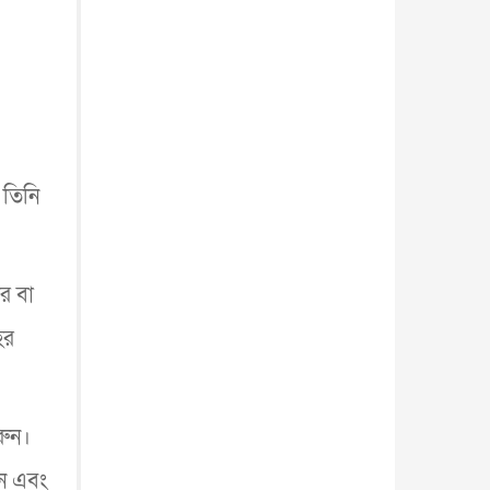
 তিনি
র বা
হর
রুন।
িন এবং