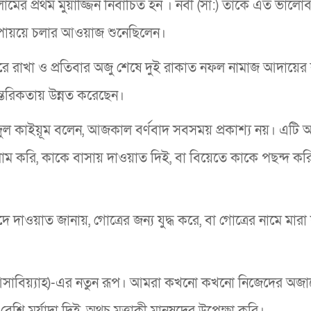
লামের প্রথম মুয়াজ্জিন নির্বাচিত হন । নবী (সা:) তাঁকে এত ভাল
এর পায়য়ে চলার আওয়াজ শুনেছিলেন।
ধরে রাখা ও প্রতিবার অজু শেষে দুই রাকাত নফল নামাজ আদায়ের
্তরিকতায় উন্নত করেছেন।
দুল কাইয়ূম বলেন, আজকাল বর্ণবাদ সবসময় প্রকাশ্য নয়। এটি
 করি, কাকে বাসায় দাওয়াত দিই, বা বিয়েতে কাকে পছন্দ কর
দে দাওয়াত জানায়, গোত্রের জন্য যুদ্ধ করে, বা গোত্রের নামে মারা
আসাবিয়্যাহ)-এর নতুন রূপ। আমরা কখনো কখনো নিজেদের অজান
বেশি মর্যাদা দিই, অথচ মুত্তাকী মানুষদের উপেক্ষা করি।