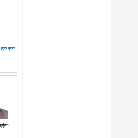
 ক্লিক করুন
র্ণনা!