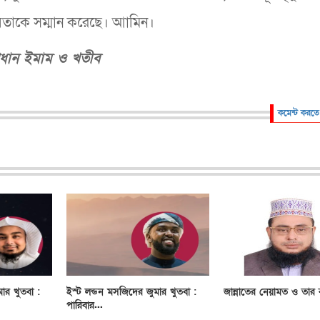
নবতাকে সম্মান করেছে। আামিন।
্রধান ইমাম ও খতীব
কমেন্ট করতে
ার খুতবা :
ইস্ট লন্ডন মসজিদের জুমার খুতবা :
জান্নাতের নেয়ামত ও তার ব
পারিবার...