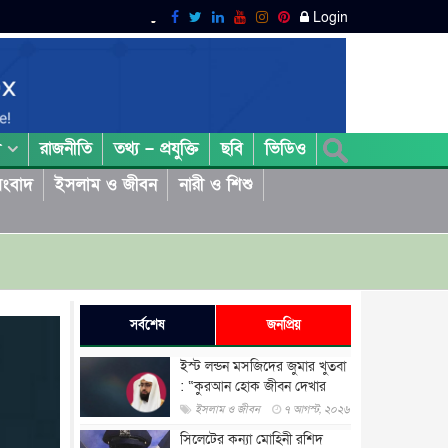
Login
রাজনীতি
তথ্য – প্রযুক্তি
ছবি
ভিডিও
া
ংবাদ
ইসলাম ও জীবন
নারী ও শিশু
সর্বশেষ
জনপ্রিয়
ইস্ট লন্ডন মসজিদের জুমার খুতবা
: “কুরআন হোক জীবন দেখার
লেন্স...
ইসলাম ও জীবন
৭ আগস্ট, ২০২৬
সিলেটের কন্যা মোহিনী রশিদ