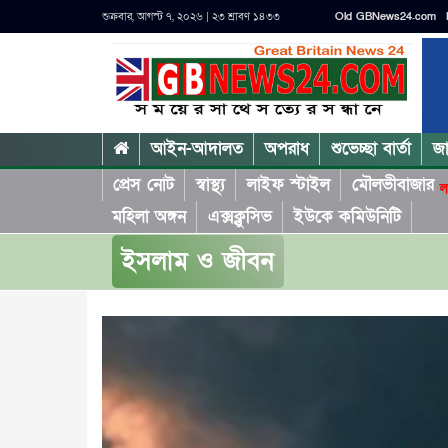
শুক্রবার, আগস্ট ৭, ২০২৬ | ২৩ শ্রাবণ ১৪৩৩
Old GBNews24.com
আইন-আদালত
অপরাধ
শুভেচ্ছা বার্তা
জ
প্রেস নোট
স্বাস্থ্য
লাইফ স্টাইল
মৌলভীবাজার
ল
মহিলা অঙ্গন
এক্সক্লুসিভ
ইউকে কমিউনিটি
ইসলাম ও জীবন